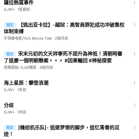
薩拉熱窩事件
GJW+
·
1星期前
9:52
【逃出亚卡拉】-越狱：高智商罪犯成功冲破集权
獨家
會員專享
体制束缚
宇哥聊电影/Yu’s Movie Talk
·
2個月前
9:28
宋末元初的文天祥寧死不屈升為神祇！清朝時審
獨家
了這麼一個明朝懸案。。。 #因果輪回 #神秘探索
奇聞探秘-GJW獨家
·
4個月前
1:35:16
海上星辰：攀登浪潮
GJW+
·
1年前
1:54:13
分歧
GJW+
·
1年前
14:22
[缝纫机乐队]- 追逐梦想的脚步，追忆青春的足
獨家
迹！