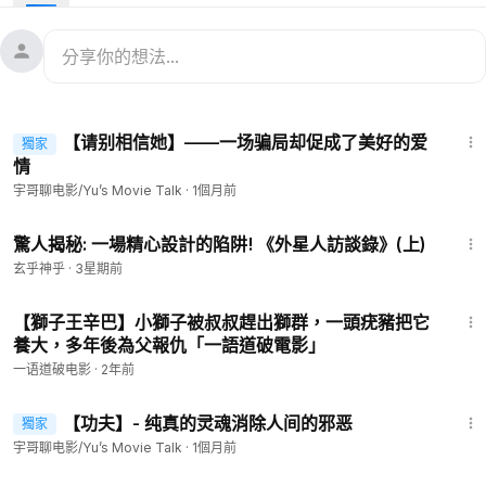
在这场惊心动魄的旅程中，琼斯不仅要战胜敌人，还要面对父子
之间未曾说出口的情感。
9:46
【请别相信她】——一场骗局却促成了美好的爱
獨家
會員專享
情
宇哥聊电影/Yu’s Movie Talk
·
1個月前
15:31
驚人揭秘: 一場精心設計的陷阱! 《外星人訪談錄》(上)
玄乎神乎
·
3星期前
9:55
【獅子王辛巴】小獅子被叔叔趕出獅群，一頭疣豬把它
養大，多年後為父報仇「一語道破電影」
一语道破电影
·
2年前
10:42
【功夫】- 纯真的灵魂消除人间的邪恶
獨家
會員專享
宇哥聊电影/Yu’s Movie Talk
·
1個月前
15:43