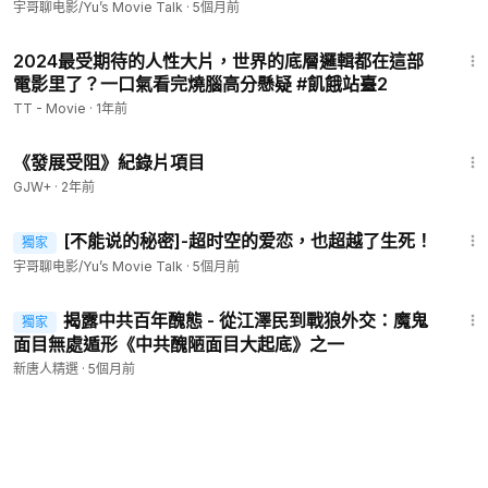
宇哥聊电影/Yu’s Movie Talk
·
5個月前
16:12
2024最受期待的人性大片，世界的底層邏輯都在這部
電影里了？一口氣看完燒腦高分懸疑 #飢餓站臺2
TT - Movie
·
1年前
1:15:33
《發展受阻》紀錄片項目
GJW+
·
2年前
12:45
[不能说的秘密]-超时空的爱恋，也超越了生死！
獨家
宇哥聊电影/Yu’s Movie Talk
·
5個月前
26:53
揭露中共百年醜態 - 從江澤民到戰狼外交：魔鬼
獨家
面目無處遁形《中共醜陋面目大起底》之一
新唐人精選
·
5個月前