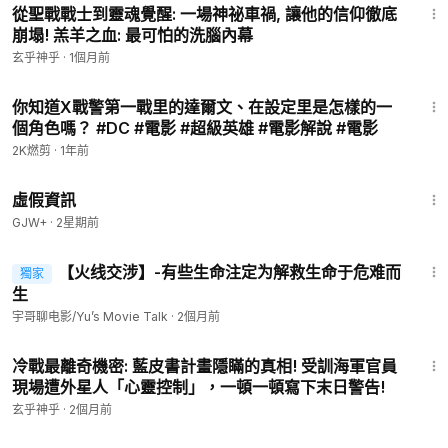
從聖戰戰士到靈魂覺醒: 一場神祕車禍, 讓他的信仰徹底
崩塌! 羔羊之血: 最可怕的洗腦內幕
玄乎神乎
·
1個月前
1:38
你知道X戰警第一戰里的達爾文、在設定里是怎樣的一
個角色嗎？ #DC #電影 #超級英雄 #電影解說 #電影
2K燃剪
·
1年前
2:39:28
虛假資訊
GJW+
·
2星期前
6:57
【火线交涉】-有些生命注定为解救生命于危难而
獨家
會員專享
生
宇哥聊电影/Yu’s Movie Talk
·
2個月前
16:53
冷戰最離奇機密: 藍皮書計畫隱瞞的真相! 受訓海軍官員
現場遭外星人「心靈控制」，一頓一頓寫下末日警告!
玄乎神乎
·
2個月前
9:48