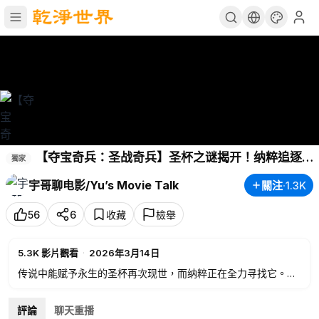
【夺宝奇兵：圣战奇兵】圣杯之谜揭开！纳粹追逐
獨家
下的终极考古冒险
宇哥聊电影/Yu’s Movie Talk
關注
·
1.3K
56
6
收藏
檢舉
5.3K
影片觀看
·
2026年3月14日
传说中能赋予永生的圣杯再次现世，而纳粹正在全力寻找它。考
古学家印第安纳·琼斯被卷入一场横跨大陆的生死冒险。谜题、古
老机关、致命试炼，一步步指向圣杯隐藏的秘密。
評論
聊天重播