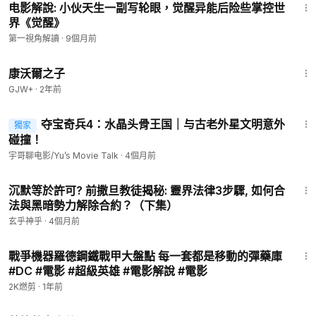
电影解說: 小伙天生一副写轮眼，觉醒异能后险些掌控世
界《觉醒》
第一視角解讀
·
9個月前
1:27:39
康沃爾之子
GJW+
·
2年前
7:25
夺宝奇兵4：水晶头骨王国｜与古老外星文明意外
獨家
碰撞！
宇哥聊电影/Yu’s Movie Talk
·
4個月前
12:45
沉默等於許可? 前撒旦教徒揭秘: 靈界法律3步驟, 如何合
法與黑暗勢力解除合約？（下集）
玄乎神乎
·
4個月前
3:15
戰爭機器羅德鋼鐵戰甲大盤點 每一套都是移動的彈藥庫
#DC #電影 #超級英雄 #電影解說 #電影
2K燃剪
·
1年前
1:51:14