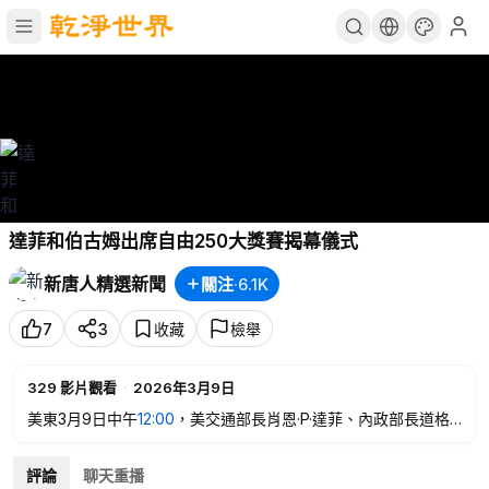
達菲和伯古姆出席自由250大獎賽揭幕儀式
新唐人精選新聞
關注
·
6.1K
7
3
收藏
檢舉
329
影片觀看
·
2026年3月9日
美東3月9日中午
12:00
，美交通部長肖恩·P·達菲、內政部長道格·
伯古姆以及華盛頓特區市長穆里爾出席。新唐人、大紀元進行網
絡直播，即時翻譯字幕。
評論
聊天重播