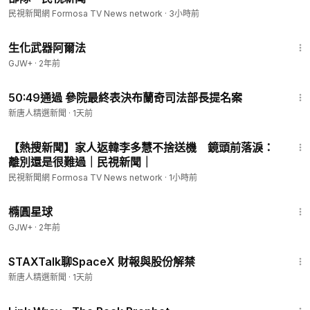
民視新聞網 Formosa TV News network
·
3小時前
1:10:26
生化武器阿爾法
GJW+
·
2年前
19:23:02
50:49通過 參院最終表決布蘭奇司法部長提名案
新唐人精選新聞
·
1天前
6:42
【熱搜新聞】家人返韓李多慧不捨送機 鏡頭前落淚：
離別還是很難過｜民視新聞｜
民視新聞網 Formosa TV News network
·
1小時前
1:16:49
橢圓星球
GJW+
·
2年前
57:21
STAXTalk聊SpaceX 財報與股份解禁
新唐人精選新聞
·
1天前
1:27:48