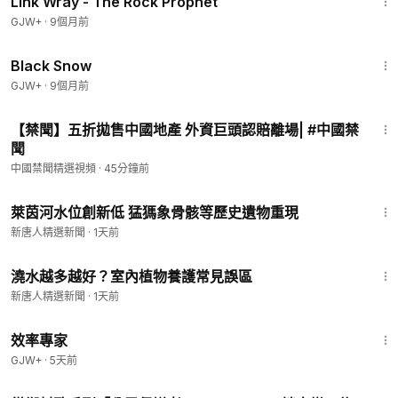
Link Wray - The Rock Prophet
GJW+
·
9個月前
1:23:44
Black Snow
GJW+
·
9個月前
4:18
【禁聞】五折拋售中國地產 外資巨頭認賠離場| #中國禁
聞
中國禁聞精選視頻
·
45分鐘前
1:20
萊茵河水位創新低 猛獁象骨骸等歷史遺物重現
新唐人精選新聞
·
1天前
1:19
澆水越多越好？室內植物養護常見誤區
新唐人精選新聞
·
1天前
1:29:06
效率專家
GJW+
·
5天前
23:30