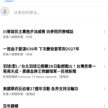
印地賽車（INDYCAR）將揭曉全新的自由250大獎賽賽道佈局。
這場將於今年夏天在華盛頓特區舉行的比賽，旨在慶祝美國建國
250週年，預計賽道將途經國家廣場。
1:32
川普談民主黨進步派威脅 向參院同僚喊話
新唐人精選新聞
·
1天前
1:19
一首曲子要演639年 下次變音要等到2027年
新唐人精選新聞
·
1天前
1:23
羽球(影)／台北羽球公開賽28日點燃戰火！台灣男單一
哥周天成、奧運金牌王齊麟領軍－民視新聞
民視新聞網 Formosa TV News network
·
1星期前
3:15
美國華府反迫害27週年活動 各界支持法輪功
新唐人精選新聞
·
1星期前
56:11
百年歸鄉