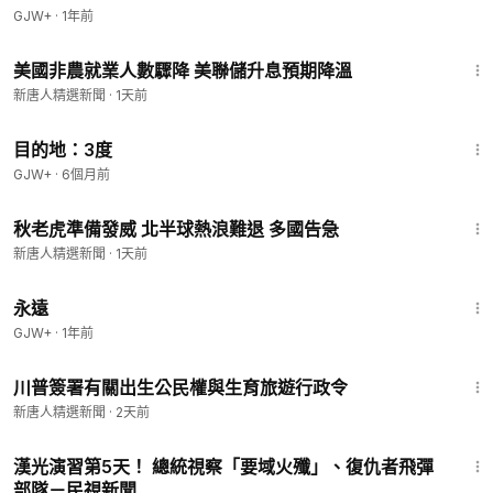
GJW+
·
1年前
1:52
美國非農就業人數驟降 美聯儲升息預期降溫
新唐人精選新聞
·
1天前
1:05:16
目的地：3度
GJW+
·
6個月前
1:30
秋老虎準備發威 北半球熱浪難退 多國告急
新唐人精選新聞
·
1天前
1:44:30
永遠
GJW+
·
1年前
20:07
川普簽署有關出生公民權與生育旅遊行政令
新唐人精選新聞
·
2天前
1:53
漢光演習第5天！ 總統視察「要域火殲」、復仇者飛彈
部隊－民視新聞