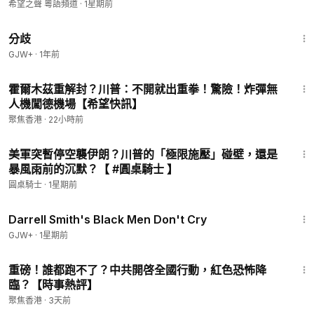
【國際風雲】
希望之聲 粵語頻道
·
1星期前
1:54:13
分歧
GJW+
·
1年前
18:47
霍爾木茲重解封？川普：不開就出重拳！驚險！炸彈無
人機闖德機場【希望快訊】
聚焦香港
·
22小時前
37:38
美軍突暫停空襲伊朗？川普的「極限施壓」碰壁，還是
暴風雨前的沉默？【 #圓桌騎士 】
圓桌騎士
·
1星期前
1:06:51
Darrell Smith's Black Men Don't Cry
GJW+
·
1星期前
14:37
重磅！誰都跑不了？中共開啓全國行動，紅色恐怖降
臨？【時事熱評】
聚焦香港
·
3天前