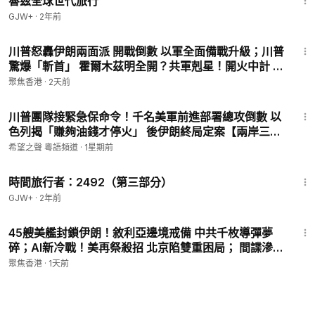
魯茲全球世代旅行
GJW+
·
2年前
27:53
川普怒轟伊朗兩面派 開戰倒數 以軍全面備戰升級；川普
驚爆「斬首」 霍爾木茲明全開？共軍剋星！開火中計 不
開等死 美軍空戰規則變了【今日看點】
聚焦香港
·
2天前
18:44
川普團隊接緊急保命令！千名美軍前進部署總攻倒數 以
色列揭「賺夠油錢才停火」 後伊朗終局定案【兩岸三
地】
希望之聲 粵語頻道
·
1星期前
45:09
時間旅行者：2492（第三部分）
GJW+
·
2年前
27:34
45艘美艦封鎖伊朗！敘利亞邊境戒備 中共千枚導彈夢
碎；AI新冷戰！美再祭殺招 北京陷雙重困局； 間諜滲透
美國後院？盧比奧驚曝中共據點【今日看點】
聚焦香港
·
1天前