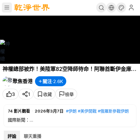
神權總部被炸！美陸軍82空降師待命！阿聯酋斷伊金庫；
川普告古巴將變天 馬六甲是？美必爭地；英國正式參戰
聚焦香港
關注
·
2.6K
加國或跟進 川普正計劃讓中共投降【今日看點】
3
1
收藏
檢舉
74
影片觀看
·
2026年3月7日
#伊朗
#美伊開戰
#俄羅斯參戰伊朗
國際新聞：
00:19
神權總部被炸！美陸軍82空降師待命！阿聯酋斷伊金庫
09:48
川普告古巴將變天 馬六甲是？美必爭地
評論
聊天重播