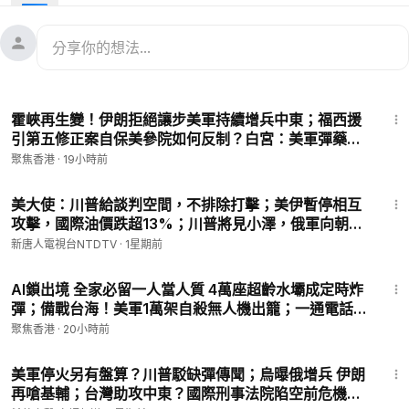
12:31
英國正式參戰 加國或跟進 川普正計劃讓中共投降
兩岸新聞：
18:03
兩會習罕見傳小紙條 北京曝多重危機
24:20
中共出局！歐洲重大改變 頒佈新製造夥伴名單
29:31
霍峽再生變！伊朗拒絕讓步美軍持續增兵中東；福西援
#伊朗
#美伊開戰
#俄羅斯參戰伊朗
引第五修正案自保美參院如何反制？白宮：美軍彈藥儲
備充足足以應對全球任務；美國F-1學生簽證數急降中國
聚焦香港
·
19小時前
source: reuter
比8年前減46%【時事熱評】
27:05
㊙️爆料郵箱 ►
sohtv99@gmail.com
美大使：川普給談判空間，不排除打擊；美伊暫停相互
攻擊，國際油價跌超13%；川普將見小澤，俄軍向朝鮮
🌻🎈透過Patreon（
https://www.patreon.com/SoundofHopeN
求增兵3萬；太子集團頭目被批捕，新增2項罪名【早間
ews）支持我們，您的支持將是我們創作出好作品的動力。您也
新唐人電視台NTDTV
·
1星期前
環球直擊】2026-07-27
可以隨時取消訂閱。
33:39
🚗捐車網址 ►
https://donatecarsoh.org
☎️捐車熱線：855-
AI鎖出境 全家必留一人當人質 4萬座超齡水壩成定時炸
578-0088
彈；備戰台海！美軍1萬架自殺無人機出籠；一通電話震
🤝廣告合作洽談 ►
soh-tv@soundofhope.org
驚海外華人 愛馬仕老總緊盯菜市場【今日新聞】
聚焦香港
·
20小時前
💟捐助我們 ►
https://donorbox.org/soh-tv-2
16:03
美軍停火另有盤算？川普駁缺彈傳聞；烏曝俄增兵 伊朗
再嗆基輔；台灣助攻中東？國際刑事法院陷空前危機