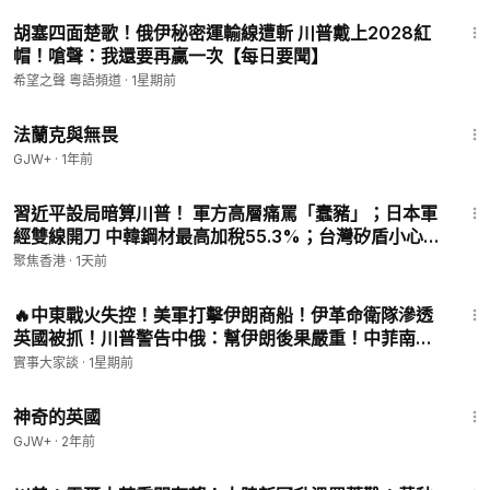
16:36
胡塞四面楚歌！俄伊秘密運輸線遭斬 川普戴上2028紅
帽！嗆聲：我還要再贏一次【每日要聞】
希望之聲 粵語頻道
·
1星期前
1:39:41
法蘭克與無畏
GJW+
·
1年前
34:29
習近平設局暗算川普！ 軍方高層痛罵「蠢豬」；日本軍
經雙線開刀 中韓鋼材最高加稅55.3%；台灣矽盾小心！
伊朗無人機轟AI帝國【今日新聞】
聚焦香港
·
1天前
57:44
🔥中東戰火失控！美軍打擊伊朗商船！伊革命衛隊滲透
英國被抓！川普警告中俄：幫伊朗後果嚴重！中菲南海
一週3次動手！嘉賓 哥倫比亞大學政治系博士 王軍濤先
實事大家談
·
1星期前
生 主持 薛然【實事大家談】
1:05:07
神奇的英國
GJW+
·
2年前
19:30