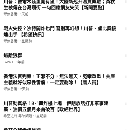
川普：霍爾木茲重開有望！大陸新冠升溫買藥難；黃秋
生被傳在台灣瞓街 一句回應網友失笑【新聞要點】
聚焦香港
·
1天前
20:01
戰火失控？沙特開炸也門 習別再幻想！川普、盧比奧接
連出手 【希望快訊】
聚焦香港
·
1星期前
2:12:23
逃離狼群
GJW+
·
1年前
14:57
香港法官判案，正邪不分，無法無天，冤案重重！共產
主義就好似惡性毒瘤，一定要剷除！【唐人街】
聚焦香港
·
2天前
14:11
川普動真格！B-1轟炸機上場 伊朗放話打非軍事建
築、油價五個月來首破百【政經世界】
希望之聲 粵語頻道
·
1星期前
1:10:28