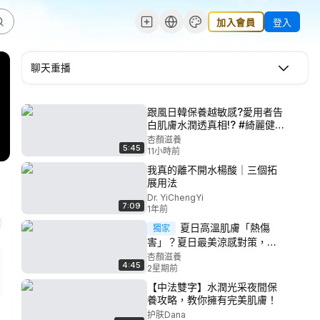
加入會員
登入
聊天重播
跟風日韓保養越敏感?愛用者告
白肌膚水潤透真相!? #綺麗健康
#世大全安
杏顏滋養
5:45
11小時前
我真的離不開水楊酸｜三個拓
展用法
Dr. YiChengYi
7:09
1年前
夏日高溫肌膚「熱傷
獨家
害」？夏日最美涼感對策，不
再擔心熱老化 #綺麗健康 #世大
杏顏滋養
4:45
全安
2星期前
【中法雙字】水潤光采夜間保
養攻略，教你擁有完美肌膚！
护肤Dana