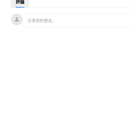
評論
00:30
杏顏滋養的起源
01:04
顯微影像下的肌膚觀察
01:21
Irene的皮膚狀況
01:58
若水滋養精萃凝露
03:48
全效修護精萃油
05:57
敷面！
06:41
保養過後的Irene
07:25
重點複習
隨著秋冬季節的到來，我們都面臨著臉部肌膚的挑戰，特別是對
小孩，家庭總是忙碌的。但是即使忙碌，我們也可以簡單而有效
在這個影片中，Luna跟Irene帶大家深入了解其中兩款熱門
維他命B5、B3等美白修護成分，還包括了特殊的加拿大柳蘭萃
在Irene的示範中，可以看到如何使用這些產品，包括清潔、
或粉刺，還能促進肌膚新陳代謝，恢復肌膚彈性、 使肌膚由內
Irene也有分享使用前後的顯微影像，展示保養的實際效果。