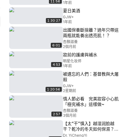
11:56
1年前
夏日美酒
GJW+
1:30:27
1年前
出國保養斷捨離？過年只帶這
兩瓶就能養出透亮肌！？
杏顏滋養
6:01
2個月前
妝前的護膚與補水
明星化妆师
4:53
1年前
被遺忘的人們：基督教與大屠
殺
GJW+
1:20:56
2星期前
情人節必看 完美妝容小心肌
「極究補水」這樣做~
杏顏滋養
2:57
3個月前
【太“干”慎入】越湿润脸越
干？乾冷的冬天如何保濕？智
米蒸發式加濕器真實無廣測
Dr. YiChengYi