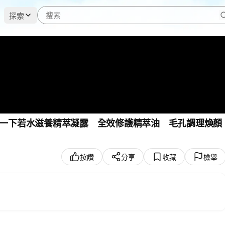
探索
紹一下若水滋養精萃凝露 全效修護精萃油 毛孔調理煥顏
按讚
分享
收藏
檢舉