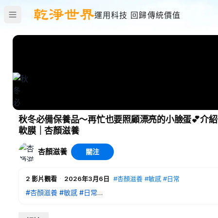
運用科技 回歸傳統價值
秋冬必備保養品～再忙也要照顧漂亮的小臉蛋💕介
軟膜｜杏顏滋養
杏顏滋養
關注
2
影片觀看
·
2026年3月6日
#杏顏滋養
#敏感
#日常
#杏顏滋養
#敏感
#日常
00:00
開場