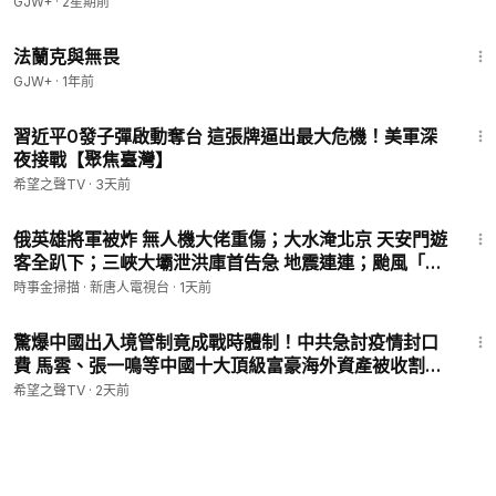
GJW+
·
2星期前
1:39:41
法蘭克與無畏
GJW+
·
1年前
13:22
習近平0發子彈啟動奪台 這張牌逼出最大危機！美軍深
夜接戰【聚焦臺灣】
希望之聲TV
·
3天前
32:48
俄英雄將軍被炸 無人機大佬重傷；大水淹北京 天安門遊
客全趴下；三峽大壩泄洪庫首告急 地震連連；颱風「白
海豚」來襲 舟山巨輪沉船。｜ #時事金掃描 #金然
時事金掃描 · 新唐人電視台
·
1天前
12:45
驚爆中國出入境管制竟成戰時體制！中共急討疫情封口
費 馬雲、張一鳴等中國十大頂級富豪海外資產被收割
【新聞速遞】
希望之聲TV
·
2天前