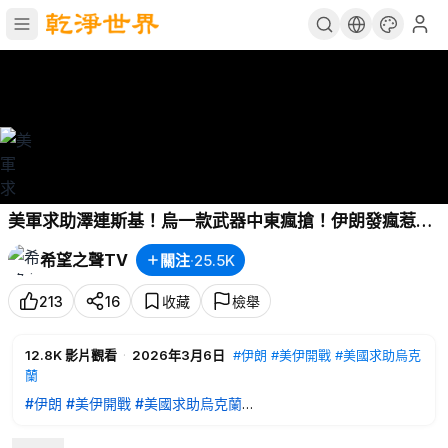
美軍求助澤連斯基！烏一款武器中東瘋搶！伊朗發瘋惹翻
阿塞拜疆，歐洲中東聯軍集結！美軍首次亮劍激光武器；
希望之聲TV
關注
·
25.5K
王毅急電7國 派特使訪中東求饒？【北美新聞】
213
16
收藏
檢舉
12.8K
影片觀看
·
2026年3月6日
#伊朗
#美伊開戰
#美國求助烏克
蘭
#伊朗
#美伊開戰
#美國求助烏克蘭
00:45
美激光武器登場 美求助烏出王牌 伊朗導彈庫炸毀