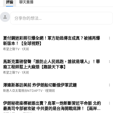
評論
聊天重播
08:55
川普增添稀土籌碼！王毅急電7國 派特使訪中東求饒？
12:25
伊朗「亂射導彈」惹眾怒！歐洲中東聯軍集結
15:45
伊朗宗教高層罕發復仇令 伊朗攻油輪推升油價
source: Reuters
13:49
夏付鋼迷彩照引爆全網！軍方助逃傳言成真？被捕再爆
（所有嘉賓的觀點不代表本台觀點）
新版本！【全球視野】
希望之聲TV
·
1天前
💟捐助我們 ►
https://donorbox.org/soh-tv
🤝廣告合作洽談 ►
soh-tv@soundofhope.org
13:51
🌱 健康520 ►
https://healthcare520.com/
馬斯克重磅發聲「誰防止人民逃跑，誰就是壞人」！華
裔工程師惹上大麻煩【趣談天下事】
▬▬▬▬▬▬▬▬▬▬▬▬▬▬▬▬
希望之聲TV （SOH TV）每天會為您及時報導中國、香港，台
希望之聲TV
·
1天前
灣、美國、歐洲等全世界的最新新聞，我們的新聞直播會有知名
3:55
評論員分析當前的時政新聞、即時新聞和實時新聞等; 希望之聲
澤連斯基訪美前 炸伊朗船切斷俄伊軍武鏈
真相節目深受大陸觀眾喜愛。當前中共已成全世界焦點，習近平
新唐人亞太電視台NTDAPTV
·
1星期前
治下的中國命運將如何，中國觀察節目會通過紀錄片及記者採訪
16:43
為您及時報導。
伊朗秘密座標被誰出賣？烏軍一炮斬斷習近平命脈 北約
----------------------
最高司令部被攻破 中共要的是台海開戰底牌！【兩岸要