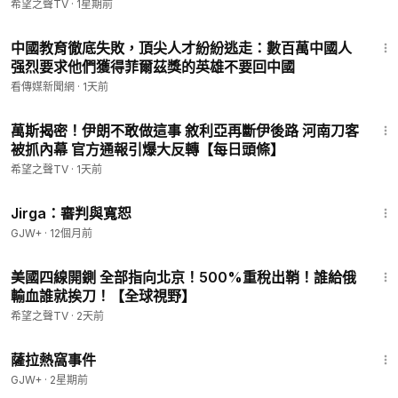
聞】
希望之聲TV
·
1星期前
18:23
中國教育徹底失敗，頂尖人才紛紛逃走：數百萬中國人
强烈要求他們獲得菲爾茲獎的英雄不要回中國
看傳媒新聞網
·
1天前
17:52
萬斯揭密！伊朗不敢做這事 敘利亞再斷伊後路 河南刀客
被抓內幕 官方通報引爆大反轉【每日頭條】
希望之聲TV
·
1天前
1:18:51
Jirga：審判與寬恕
GJW+
·
12個月前
18:19
美國四線開鍘 全部指向北京！500%重稅出鞘！誰給俄
輸血誰就挨刀！【全球視野】
希望之聲TV
·
2天前
1:51:14
薩拉熱窩事件
GJW+
·
2星期前