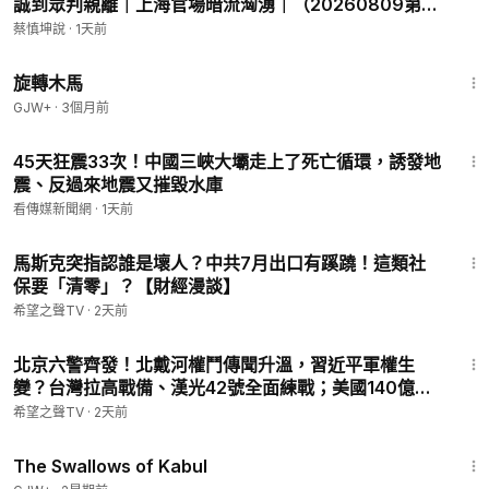
誠到眾判親離｜上海官場暗流洶湧｜（20260809第
1186期）#熱門話題
蔡慎坤說
·
1天前
1:53:33
旋轉木馬
GJW+
·
3個月前
17:22
45天狂震33次！中國三峽大壩走上了死亡循環，誘發地
震、反過來地震又摧毀水庫
看傳媒新聞網
·
1天前
22:00
馬斯克突指認誰是壞人？中共7月出口有蹊蹺！這類社
保要「清零」？【財經漫談】
希望之聲TV
·
2天前
19:44
北京六警齊發！北戴河權鬥傳聞升溫，習近平軍權生
變？台灣拉高戰備、漢光42號全面練戰；美國140億軍
售壓上台海 【紅朝禁聞】
希望之聲TV
·
2天前
1:20:43
The Swallows of Kabul