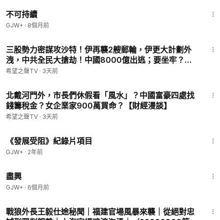
35:10
不可持續
GJW+
·
8個月前
18:29
三股勢力密謀攻沙特！伊再襲2艘郵輪，伊更大計劃外
洩，中共全民大搶劫！中國8000億出逃；要坐牢？福
西真慌了；川普發重磅政府令！誰敢來美生寶兒【北美
希望之聲TV
·
3天前
新聞】
28:45
北戴河門外，市長們休假看「風水」？中國富豪四處找
錢籌稅金？女企業家900萬買命？【財經漫談】
希望之聲TV
·
3天前
1:15:33
《發展受阻》紀錄片項目
GJW+
·
2年前
1:01:24
盡興
GJW+
·
6個月前
1:16:46
戰狼外長王毅仕途秘聞｜福建官場風暴來襲｜從絕對忠