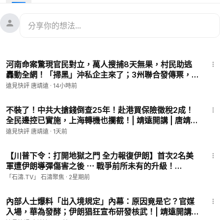
irect=/products/ginex%C2%AE-pure-extract-concentrate-2
40g
🔥 100g 便攜裝（2瓶組合）👉
https://gpharma.store/discoun
t/TJY?redirect=/products/ginex%C2%AE-100g-ginseng-ext
ract-concentrate-pure-2-bottles
43:36
📦 以上產品在美國、加拿大、中國大陸包郵配送！
河南命案驚現官民對立，萬人搜捕8天無果，村民助逃
購物相關疑問請諮詢：📪客服郵箱：
info@gpharma.ca
☎️西洋參
轟動全網！「掃黑」沖私企主來了；3州聯合發傳票，
客服電話：6479496677
福奇懸了？| 靖遠開講 | 唐靖遠 | 2026.08.07 #夏付鋼
遠見快評 唐靖遠
·
14小時前
西洋參免費電話：18003688878（美東時間 週一至週五 10AM-
#西平縣#靖遠開講
5PM）
1:26:40
不裝了！中共大搶錢倒查25年！赴港買保險徵稅2成！
全民邊控已實施，上海轉機也攔截！| 靖遠開講 | 唐靖遠
2026神韻全球巡演開售！立即前往 Shen Yun官網
https://ticket
| 2026.08.06 #海外追稅#閉關鎖國 #靖遠開講
s.shenyun.com/
購票，結帳時輸入【TJY2026 】，即可免去全
遠見快評 唐靖遠
·
1天前
美地區購票的手續費！世界頂級演出，復興華夏五千年的正統文
17:59
化！
【川普下令：打開地獄之門 全力報復伊朗】首次2名美
不能使用优惠码的城市
軍遭伊朗導彈傷害之後 ⋯ 戰爭前所未有的升級！
Thousand Oaks, CA
（07/18/26）#trump #iran
「石濤.TV」 石濤聚焦
·
2星期前
West Palm Beach, FL
48:14
ST. PETERSBURG/TAMPA, FL
內部人士爆料「出入境規定」內幕：原因竟是它？官媒
UGUSTA, GA
入場，華為發酵；伊朗猖狂宣布研發核武！| 靖遠開講 |
FORT LAUDERDALE, FL