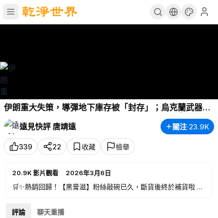
伊朗重大失策，導彈地下庫存被「封存」；烏克蘭武器爆
紅，川普求助澤連斯基；伊朗發瘋惹翻阿塞拜疆 | 靖遠開
遠見快評 唐靖遠
關注
·
23.9K
講 |唐靖遠 | 2026.03.05
339
22
收藏
檢舉
20.9K
影片觀看
·
2026年3月6日
🛒✨熱銷回歸！【黑膏滋】粉絲敲碗已久，斷貨後終於補貨啦 🎉
🎁輸入優惠碼：【TJY】，結帳立享85折優惠！折扣適用產品👇
🔥 240g 大容量裝👉
https://gpharma.store/discount/TJY?red
評論
聊天重播