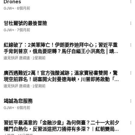
Drones
GJW+
·
6個月前
1:21:08
甘杜爾號的最後冒險
GJW+
·
7個月前
46:17
紅線破了：2美軍陣亡！伊朗要炸迪拜中心；習近平重
手背刺普京，俄烏要逆轉？馬仔自縊王小洪高危 | 靖遠
開講 | 唐靖遠 | 2026.07.18 #伊朗 #普京 #俄烏
遠見快評 唐靖遠
·
2星期前
1:16:00
廣西遇難近2萬！官方強酸滅跡；溫家寶秘書雙開，驚
現空前罪名！胡塞開火封曼德海峽，川普即將啟動「超
級史詩狂怒」 | 靖遠開講 | 唐靖遠 | 2026.07.23 #橫州
遠見快評 唐靖遠
·
2星期前
潰壩 #三峽大壩
47:47
竭誠為您服務
GJW+
·
6個月前
11:12
習近平最滿意的「金融沙皇」為何倒臺？二十一大前夕
權鬥白熱化，反習派這把刀捅得有多深？︱紅朝變局︱