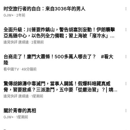
37:42
时空旅行者的自白：来自3036年的男人
GJW+
·
2年前
47:10
全面升級：川普要炸鎬山，警告胡塞別妄動！伊朗襲擊
亞馬遜中心，以色列全力備戰；習上海被「潑冷水」，
馬興瑞手套被抓 | 靖遠開講 | 唐靖遠 | 2026.07.21 #美
遠見快評 唐靖遠
·
2星期前
伊戰爭 #伊朗核設施
14:05
台商走了！廈門大蕭條！500多萬人哪去了？ #看大
陸
看中國TV
·
49分鐘前
49:48
驚傳胡錦濤中毒滅門，當事人闢謠！假爆料暗藏真威
脅，習要掀桌？三派激鬥，五中要「從嚴治習」？| 靖
遠開講 | 唐靖遠 | 2026.07.31 #胡錦濤 #習近平 #五中
遠見快評 唐靖遠
·
1星期前
全會
1:06:53
關於青春的真相
GJW+
·
1星期前
1:19:44