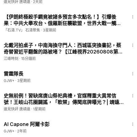
唐靖遠 | 2026.08.05 #中共出境限制 #閉關鎖國 #竹知
遠見快評 唐靖遠
·
2天前
San Juan, PR
了 #華為
20:41
Greensboro, NC
【伊朗終極殺手鐧竟被諸多預言多次點名！】引爆後
Miami, FL
果：中共大舉攻台、俄羅斯狂襲歐盟，世界大戰一觸即
Minneapolis, MN
發！（07/17/26）#trump #iran
「石濤.TV」 石濤聚焦
·
3星期前
Portland, ME
Orlando, FL
21:37
北戴河拍桌子，中南海換守門人：西城區突換書記，蔡
奇替習近平翻盤的路被堵？【江峰視界20260808第
🌷請觀眾朋友們點讚、訂閱，分享本頻道，幫助這個頻道成長！
457期】#中國時局
❤️捐款靖遠：
https://donorbox.org/yuanjiankuaiping
江峰時刻
·
15分鐘前
我們是符合美國聯邦501(c)(3)的非營利機構，我們提供收據，美
1:04:16
國朋友的捐款可獲聯邦抵稅。
雷霆隊長
🔔會員節目《靖遠互動》每週與粉絲互動，試看
https://www.yo
GJW+
·
3星期前
utube.com/@JingYuanTalk/membership
46:33
神盾VPN：
https://shendunvpn.net/
，購買兩年套餐享受65折
史無前例！習缺席唐山祭祀典禮，官媒釋重大異常信
優惠，使用【TJY】再享10%折扣！
號！王岐山花圈闢謠，「軟禁」傳聞底牌曝光？| 靖遠
🔥神韻作品：
https://is.gd/UggLJA
開講 | 唐靖遠 | 2026.07.28 #習近平 #王岐山 #北戴河
遠見快評 唐靖遠
·
1星期前
🧡神韻官網：
https://zh-tw.shenyun.com/
會議
40:45
📩 聯絡郵箱：
yjkp513jd@gmail.com
Al Capone 阿爾卡彭
🌐大陆免费翻墙連結：
https://s3.us-west-1.amazonaws.com/ph
GJW+
·
2年前
o/x.html?members/tangjingyuan/