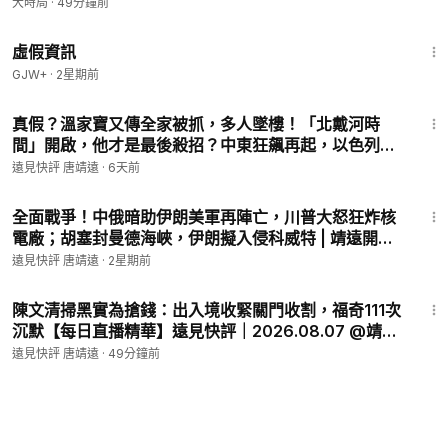
大時局
大時局
·
49分鐘前
2:39:28
虛假資訊
GJW+
·
2星期前
49:45
真假？溫家寶又傳全家被抓，多人墜樓！「北戴河時
間」開啟，他才是最後殺招？中東狂飆再起，以色列要
加入了？| 靖遠開講 | 唐靖遠 | 2026.08.01 #溫家寶 #
遠見快評 唐靖遠
·
6天前
習近平 #北戴河
44:20
全面戰爭！中俄暗助伊朗美軍再陣亡，川普大怒狂炸核
電廠；胡塞封曼德海峽，伊朗擬入侵科威特 | 靖遠開講 |
唐靖遠 | 2026.07.20 #美伊戰爭 #霍爾木茲海峽
遠見快評 唐靖遠
·
2星期前
31:35
陳文清掃黑實為搶錢：出入境收緊關門收割，福奇111次
沉默【每日直播精華】遠見快評｜2026.08.07 @靖遠
開講 #夏付鋼 #西平縣
遠見快評 唐靖遠
·
49分鐘前