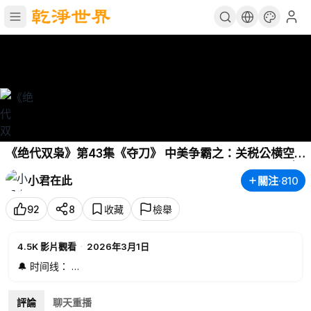
《绝代双枭》第43集《夺刀》 中美争霸之：关税公横空
被夺刀？东墙主半夜笑出尿！～新三国演义动画连续剧 |
小君在此
關注
·
810
川普 | 习近平 | 中美关税大战
92
8
收藏
檢舉
4.5K
影片觀看
·
2026年3月1日
🔔 时间线：
00:01
圣上（习近平）听闻普大帝（普京）有背叛之意，大发感
慨 🔥
評論
聊天重播