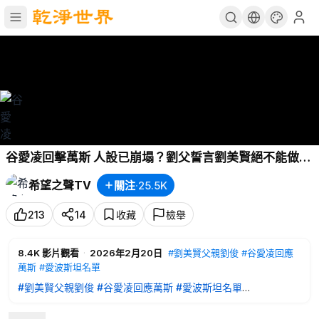
谷愛凌回擊萬斯 人設已崩塌？劉父誓言劉美賢絕不能做的
事 愛潑斯坦案牽出中南海名單【每日頭條】
希望之聲TV
關注
·
25.5K
213
14
收藏
檢舉
8.4K
影片觀看
·
2026年2月20日
#劉美賢父親劉俊
#谷愛凌回應
萬斯
#愛波斯坦名單
#劉美賢父親劉俊
#谷愛凌回應萬斯
#愛波斯坦名單
2月20日內容提要：