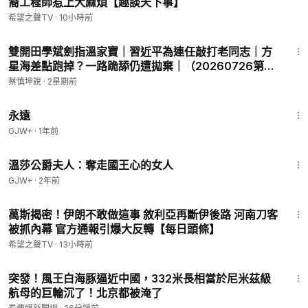
裔工程師惹上大麻煩【趣談天下事】
治下的中國命運將如何，中國觀察節目會通過紀錄片及記者採訪
希望之聲TV
·
10小時前
為您及時報導。
1:15:24
----------------------
雙開田學斌劍指溫家寶｜習近平為連任敲打老同志｜方
星海差點跑掉？一路跪舔仍遭拋棄｜（20260726第
1157期）#熱門話題
蔡慎坤說
·
2星期前
1:44:30
永遠
GJW+
·
1年前
45:22
溫莎公爵夫人：奪走國王心的女人
GJW+
·
2年前
17:52
萬斯揭密！伊朗不敢做這事 敘利亞再斷伊後路 河南刀客
被抓內幕 官方通報引爆大反轉【每日頭條】
希望之聲TV
·
13小時前
17:13
突發！風王白海豚逼近中國，332米長相當於尼米茲級
航母的巨輪沉了！北京都被淹了