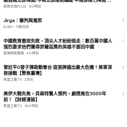
圈通過北部海面/今晚北部雨勢趨緩 中南部接力降雨 海
警最快明晨解除
筱君台灣PLUS
·
3小時前
1:18:51
Jirga：審判與寬恕
GJW+
·
11個月前
18:23
中國教育徹底失敗，頂尖人才紛紛逃走：數百萬中國人
强烈要求他們獲得菲爾茲獎的英雄不要回中國
看傳媒新聞網
·
4小時前
13:22
習近平0發子彈啟動奪台 這張牌逼出最大危機！美軍深
夜接戰【聚焦臺灣】
希望之聲TV
·
2天前
26:15
美伊大戰失焦，貝森特驚人預判，劇透竟在3000年
前！【財經漫談】
希望之聲TV
·
16小時前