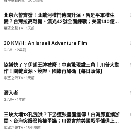
看傳媒新聞網
·
26分鐘前
19:44
北京六警齊發！北戴河權鬥傳聞升溫，習近平軍權生
變？台灣拉高戰備、漢光42號全面練戰；美國140億軍
售壓上台海 【紅朝禁聞】
希望之聲TV
·
1天前
1:08:12
30 KM/H : An Israeli Adventure Film
GJW+
·
2年前
14:31
協議快了？伊朗王牌被廢！中東驚現鐵三角｜川普大動
作！關鍵資源、簽證、國籍再加碼【每日頭條】
希望之聲TV
·
1天前
1:34:50
潛入者
GJW+
·
1年前
18:49
三峽大壩13孔洩洪？下游遭殃畫面瘋傳！白海豚直撲浙
閩、台海突爆管轄權爭議；川習會前美國戰爭儲備上
桌，習近平17年福建舊地連環震，何立峰履歷交集浮現
希望之聲TV
·
18小時前
【紅朝禁聞】