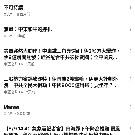
35:10
不可持續
GJW+
·
8個月前
1:02:15
無盡：中東和平的掙扎
GJW+
·
1年前
18:13
美軍突然大動作！中東鐵三角亮S招！伊2地方大爆炸，
伊9億瞬間蒸發；硅谷配合中共被批賣國；全中國只抓
一個河南人！ 習被逼勸立儲下台？【北美新聞】
希望之聲TV
·
1天前
18:29
三股勢力密謀攻沙特！伊再襲2艘郵輪，伊更大計劃外
洩，中共全民大搶劫！中國8000億出逃；要坐牢？福
西真慌了；川普發重磅政府令！誰敢來美生寶兒【北美
希望之聲TV
·
2天前
新聞】
1:46:45
Manas
GJW+
·
2星期前
7:30
【8/9 14:40 氣象署記者會】白海豚下午降為輕颱 暴風