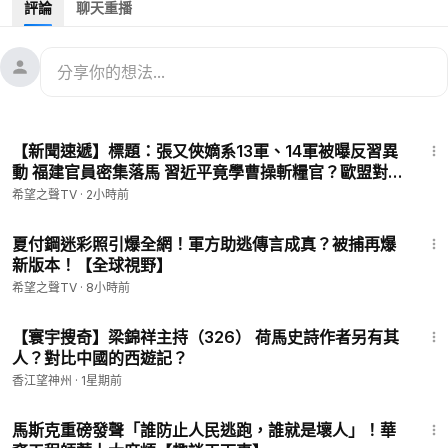
評論
聊天重播
00:29
劉美賢父親重磅宣佈 谷愛凌回應萬斯
06:49
愛潑斯坦案牽出「中南海名單」
08:46
美或啟動斬首行動？美伊談判陷臨界點
10:52
軍中將領足不出戶 習近平降蔡奇為「家犬」
13:35
美中貿易翻盤？台灣意外成最大贏家
14:57
【新聞速遞】標題：張又俠嫡系13軍、14軍被曝反習異
希望之聲TV的每日頭條節目，為您帶來美國、中國、歐洲和國際
動 福建官員密集落馬 習近平竟學曹操斬糧官？歐盟對中
上發生的最新消息和重大新聞。我們會請專家為您解讀重要事件
祭硬手：穿透制裁中共供應鏈！【新聞速遞】
希望之聲TV
·
2小時前
的前因後果、以及發展方向。
13:49
（所有嘉賓的觀點不代表本台觀點）
夏付鋼迷彩照引爆全網！軍方助逃傳言成真？被捕再爆
新版本！【全球視野】
💟捐助我們 ►
https://donorbox.org/soh-tv
希望之聲TV
·
8小時前
🤝廣告合作洽談 ►
soh-tv@soundofhope.org
15:38
🌱 健康520 ►
https://healthcare520.com/
【寰宇搜奇】梁錦祥主持（326） 荷馬史詩作者另有其
▬▬▬▬▬▬▬▬▬▬▬▬▬▬▬▬
人？對比中國的西遊記？
希望之聲TV （SOH TV）每天會為您及時報導中國、香港，台
香江望神州
·
1星期前
灣、美國、歐洲等全世界的最新新聞，我們的新聞直播會有知名
13:51
評論員分析當前的時政新聞、即時新聞和實時新聞等; 希望之聲
馬斯克重磅發聲「誰防止人民逃跑，誰就是壞人」！華
真相節目深受大陸觀眾喜愛。當前中共已成全世界焦點，習近平