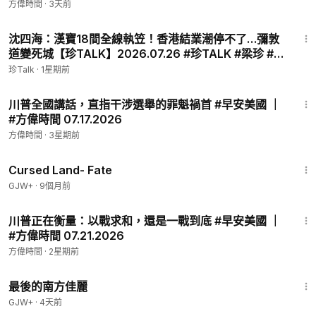
方偉時間
·
3天前
🛡️每月籌2000美元，就能產生 100 條翻牆鏈接，就能為上萬的
36:00
中國人提供全天候自由連接。捐款多少不限，您的支持將把光明
沈四海：漢寶18間全線執笠！香港結業潮停不了…彌敦
與真相送進中國。捐款鏈接在此👇感謝幫助🙏～
道變死城【珍TALK】2026.07.26 #珍TALK #梁珍 #漢
💌捐款連結：
https://donorbox.org/fangweifanqiang-129
寶 #香港結業潮
珍Talk
·
1星期前
🙏 無論金額多少，都是在改變中國的路上邁出的一步！支持自
由，就從這裡開始！☀️
54:52
川普全國講話，直指干涉選舉的罪魁禍首 #早安美國 ｜
📡 方偉個人網站：
https://fangwei.us
#方偉時間 07.17.2026
📮聯絡郵箱：
fangweitimes@gmail.com
方偉時間
·
3星期前
👉200元專屬翻牆連結：
https://is.gd/CjBbV8
1:25:23
Cursed Land- Fate
💥🔥成為方偉時間會員👉
https://fangwei.us/collections/memb
GJW+
·
9個月前
er
44:17
川普正在衡量：以戰求和，還是一戰到底 #早安美國 ｜
👉神韻訂票官網：
https://zh-tw.shenyun.com/
#方偉時間 07.21.2026
🎁結帳時輸入【FW2026】，即可免去全美地區購票的手續費！
方偉時間
·
2星期前
世界頂級演出，復興華夏五千年的正統文化！
1:38:29
不能使用优惠码的城市：
最後的南方佳麗
Thousand Oaks, CA
GJW+
·
4天前
West Palm Beach, FL