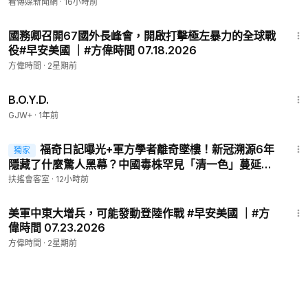
看傳媒新聞網
·
16小時前
💗捐款方偉团队 ►
https://donorbox.org/intousa
35:38
⭐️享受方偉油管會員福利，現在加入：
https://rb.gy/ihofd9
國務卿召開67國外長峰會，開啟打擊極左暴力的全球戰
🐦方偉的推特：
https://twitter.com/sohfangwei
役#早安美國 ｜#方偉時間 07.18.2026
📻下載希望調頻APP 精彩節目隨時隨地收聽 👉
https://thehope.
方偉時間
·
2星期前
fm/
© All Rights Reserved.
1:33:24
B.O.Y.D.
GJW+
·
1年前
51:56
福奇日記曝光+軍方學者離奇墜樓！新冠溯源6年
獨家
隱藏了什麼驚人黑幕？中國毒株罕見「清一色」蔓延！
極端氣候疊加，大疫遠未結束？ ｜新聞大家談
扶搖會客室
·
12小時前
08/07/2026
42:32
美軍中東大增兵，可能發動登陸作戰 #早安美國 ｜#方
偉時間 07.23.2026
方偉時間
·
2星期前