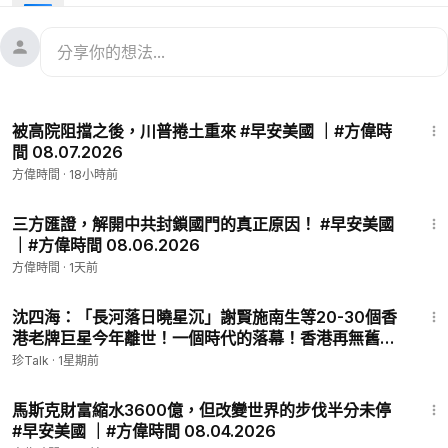
💸 輸入優惠碼【fangwei】第一個月 85 折
🔥 第二個月起約 8 折，更省錢又省心 💪
👉蔘皇系列
https://lanmeiyoupin.us/collections/blackginsen
g?ref=fangwei
🔥Dermaroller面膜
https://lanmeiyoupin.us/products/dermarol
44:57
ler-mask4-bf2?ref=FangWei
被高院阻擋之後，川普捲土重來 #早安美國 ｜#方偉時
🎁優惠碼：【FANGWEI】，結帳時專享85折優惠！
間 08.07.2026
🚛郵寄地區：美國、中國、香港、台灣
方偉時間
·
18小時前
💥蔘皇三件套(蔘皇片一盒、蔘皇精一盒、蔘皇全參一盒)
購物相關疑問請諮詢：
49:34
📪藍莓優品郵箱：
lanmeiyoupin@blueberrycs.net
三方匯證，解開中共封鎖國門的真正原因！ #早安美國
｜#方偉時間 08.06.2026
☎️藍莓優品客服電話：+1 (800)-880-5697（美東時間 週一至週
五9AM-6PM)
方偉時間
·
1天前
25:56
🎁 🎁 🎁 過年限時廠家回饋🎁 🎁 🎁
沈四海：「長河落日曉星沉」謝賢施南生等20-30個香
從【美東時間】大年初二2月18日開始到元宵節3月3日半夜12
港老牌巨星今年離世！一個時代的落幕！香港再無舊日
點，所有訂閱紅海參的觀眾朋友都將獲得額外的紅海參贈送：訂
的光彩【珍TALK】2026.07.27 #珍TALK #梁珍 #謝賢
珍Talk
·
1星期前
閱60支入的贈送10支，訂閱30支入的的贈送5支。已經訂閱的朋
#施南生 #香港電影
53:34
友請放心，您也有份～ 贈送的紅海參會在第二個月送貨的時候一
馬斯克財富縮水3600億，但改變世界的步伐半分未停
併寄出。名額有限，先訂先得～～
#早安美國 ｜#方偉時間 08.04.2026