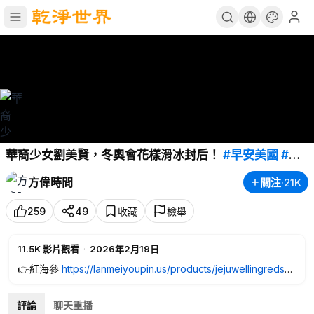
華裔少女劉美賢，冬奧會花樣滑冰封后！
#早安美國
#方
偉時間
02.19.2026
方偉時間
關注
·
21K
259
49
收藏
檢舉
11.5K
影片觀看
·
2026年2月19日
👉紅海參
https://lanmeiyoupin.us/products/jejuwellingredsea
cucumber?ref=FangWei
📌 紅海參修復膠訂閱制👇🚚 優先發貨不怕缺貨
評論
聊天重播