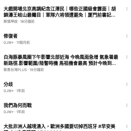
ST. PETERSBURG/TAMPA, FL
1:12:45
大戲開場北京高調紀念江澤民｜哪些正國級會露面｜胡
UGUSTA, GA
錦濤王岐山最矚目｜軍隊六将領遭罷免｜厦門前書記崔
FORT LAUDERDALE, FL
永輝被帶走｜（20260808第1183期）#熱門話題
San Juan, PR
蔡慎坤說
·
18分鐘前
Greensboro, NC
54:11
Miami, FL
修復者
Minneapolis, MN
GJW+
·
11個月前
Portland, ME
8:50
Orlando, FL
白海豚暴風圈下午影響北部近海 今晚風雨急增 氣象署最
新路徑.影響範圍/陸警時機 馬祖機會最高 預計今晚到9
👉歡迎訂閱方偉
https://www.youtube.com/channel/UCu8NUZ
日上午
筱君台灣PLUS
·
19分鐘前
sXxH8WV330dr7rm0g?sub_confirmation=1
1:54:13
👉訂閱方偉視角：
https://www.youtube.com/@fangweishijia
分歧
o?sub_confirmation=1
GJW+
·
1年前
🔥遠方對話：
https://www.youtube.com/playlist?list=PLriGBT8
52:05
我們為何而戰
eM_NQpOlxjaBJQdul-6BTxknQt
🔥天方夜談：
https://www.youtube.com/playlist?list=PLriGBT8
GJW+
·
1年前
eM_NSGyuOYTOt3VsasLzE5fyeo
45:31
🔥路在何方：
https://www.youtube.com/playlist?list=PLriGBT8
大批非洲人越境湧入，歐洲多國要切掉西班牙 #早安美
eM_NQHbdFjPbCYdMTqiMiGz0Tr