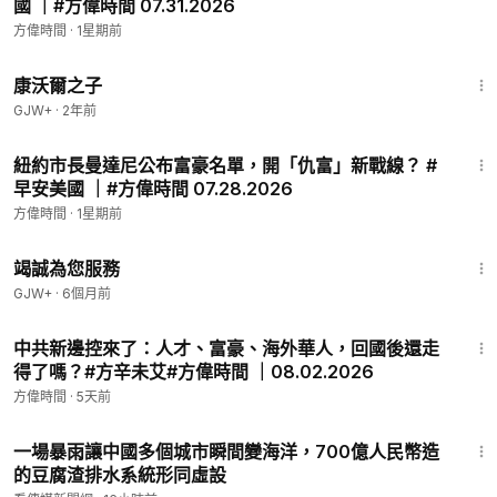
國 ｜#方偉時間 07.31.2026
🔥解謎馬斯克系列
https://www.youtube.com/playlist?list=PLriG
方偉時間
·
1星期前
BT8eM_NSuWt6_hQH840972DV-y8UD
1:27:39
康沃爾之子
🔥退黨證書（中英文）在線辦理👉
https://www.tuidang.org/ce
GJW+
·
2年前
rt/?sca_source=fangwei
42:40
🔥三退網站
https://tuidang.epochtimes.com/
紐約市長曼達尼公布富豪名單，開「仇富」新戰線？ #
早安美國 ｜#方偉時間 07.28.2026
💗捐款方偉：
https://donorbox.org/intousa
方偉時間
·
1星期前
我們是符合美國聯邦501(c)(3)的非營利機構，美國朋友的捐款可
獲聯邦抵稅。
47:47
竭誠為您服務
🔥👉方偉時間 Podcast：
https://open.spotify.com/show/2qaS
GJW+
·
6個月前
RsXETZxvnDlvz845tR
59:50
🎧歡迎大家收聽，成為您做家務、上下班途中的陪伴😊
中共新邊控來了：人才、富豪、海外華人，回國後還走
得了嗎？#方辛未艾#方偉時間 ｜08.02.2026
❤️邀您共同捐助希望之聲對華廣播，為中國帶來希望
方偉時間
·
5天前
❤️👉捐助對華廣播：
https://donorbox.org/sohradio
17:55
一場暴雨讓中國多個城市瞬間變海洋，700億人民幣造
🏠方偉個人網站：
https://fangwei.us
的豆腐渣排水系統形同虛設
📪捐款商务合作聯繫👉
fangweitimes@gmail.com