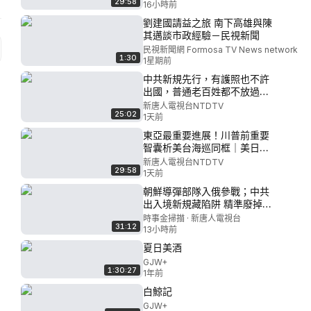
29:58
美以船進入｜新聞大解碼｜
16小時前
20260807(五)｜新唐人電視台
劉建國請益之旅 南下高雄與陳
其邁談市政經驗－民視新聞
民視新聞網 Formosa TV News network
1:30
1星期前
中共新規先行，有護照也不許
出國，普通老百姓都不放過！
中共「關門打狗」，民間資本
新唐人電視台NTDTV
25:02
遭清算，千億大佬、湖北首富
1天前
被抓；北戴河鴉雀無聲，元老
東亞最重要進展！川普前重要
遭習嚴控？中國多地破40度高
智囊析美台海巡同框｜美日歐
溫，湖北暴雨成災｜#新唐人
媒關注台灣漢光演習｜透視國
新唐人電視台NTDTV
29:58
際線｜20260806(四)|新唐人
1天前
電視台
朝鮮導彈部隊入俄參戰；中共
出入境新規藏陷阱 精準廢掉海
外身份；俄最大煉油廠再被炸
時事金掃描 · 新唐人電視台
31:12
俄軍中將莫斯科被炸碎。 ｜ #
13小時前
時事金掃描 #金然
夏日美酒
GJW+
1:30:27
1年前
白鯨記
GJW+