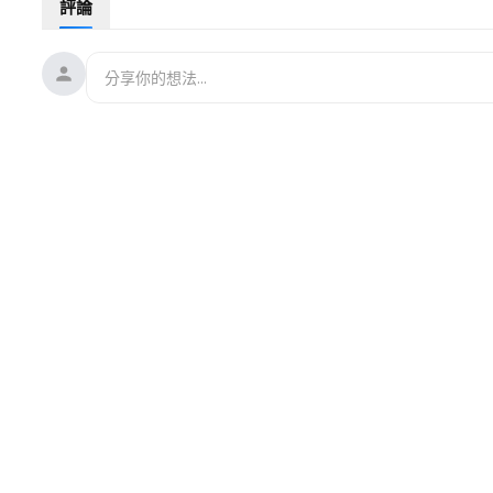
評論
CNN記者爆料：沙特採訪受阻 幸得萊維特相助
卸磨殺驢？傳公安部長王小洪已經被「政治癌症」
衣櫃下的秘密 曼哈頓19世紀老宅暗藏逃亡密道
神韻蒞臨羅馬 拉齊奧大區主席設招待會迎接神韻