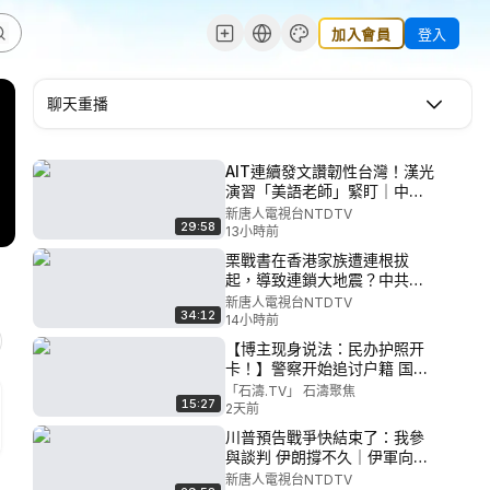
加入會員
登入
聊天重播
AIT連續發文讚韌性台灣！漢光
演習「美語老師」緊盯｜中共
海警船撞自家軍艦奪2命！掩蓋
新唐人電視台NTDTV
29:58
一年後才曝光｜20260807(五)
13小時前
｜新唐人電視台
栗戰書在香港家族遭連根拔
起，導致連鎖大地震？中共追
稅20%，香港驚現「大抓捕星
新唐人電視台NTDTV
34:12
期一」；河南強制公務員國企
14小時前
放假，政府徹底破產？洪災席
【博主现身说法：民办护照开
捲中國多省；中共基因編輯再
卡！】警察开始追讨户籍 国籍
出事！｜#新唐人
…… 全为習近平5中全會“稱帝-
「石濤.TV」 石濤聚焦
15:27
黨主席”：落到實處！
2天前
（08/04/26）#出入境
川普預告戰爭快結束了：我參
與談判 伊朗撐不久｜伊軍向霍
爾木茲海峽開火 伊媒宣稱擬禁
新唐人電視台NTDTV