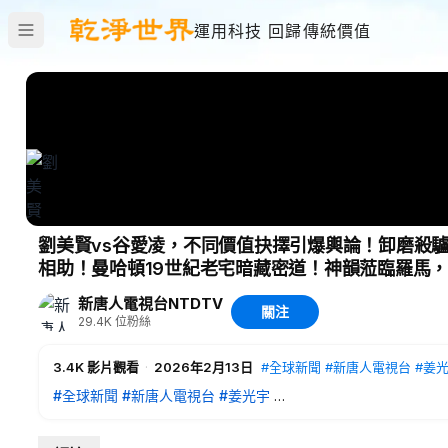
運用科技 回歸傳統價值
劉美賢vs谷愛凌，不同價值抉擇引爆輿論！卸磨殺
相助！曼哈頓19世紀老宅暗藏密道！神韻蒞臨羅馬，大
新唐人電視台NTDTV
關注
29.4K
位粉絲
3.4K
影片觀看
·
2026年2月13日
#全球新聞
#新唐人電視台
#姜
#全球新聞
#新唐人電視台
#姜光宇
為誰而戰？​​劉美賢vs谷愛凌 不同的價值抉擇引發熱議
賞金提高至10萬美金 FBI鎖定黑色登山包男子