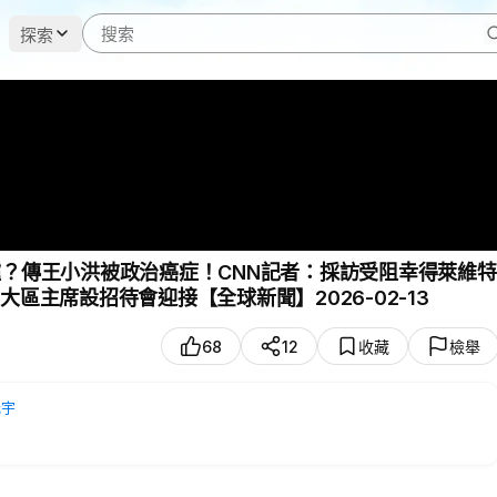
探索
驢？傳王小洪被政治癌症！CNN記者：採訪受阻幸得萊維特
區主席設招待會迎接【全球新聞】2026-02-13
68
12
收藏
檢舉
光宇