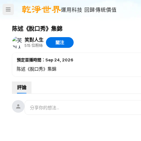
運用科技 回歸傳統價值
陈述《脫口秀》集錦
笑對人生
關注
515
位粉絲
預定首播時間：Sep 24, 2026
陈述《脫口秀》集錦
評論