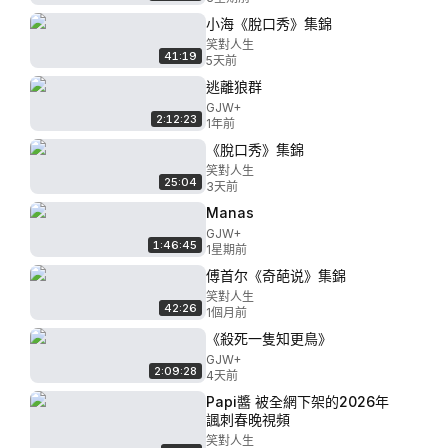
小海《脫口秀》集錦
笑對人生
41:19
5天前
逃離狼群
GJW+
2:12:23
1年前
《脫口秀》集錦
笑對人生
25:04
3天前
Manas
GJW+
1:46:45
1星期前
傅首尔《奇葩说》集錦
笑對人生
42:26
1個月前
《殺死一隻知更鳥》
GJW+
2:09:28
4天前
Papi醬 被全網下架的2026年
諷刺春晚視頻
笑對人生