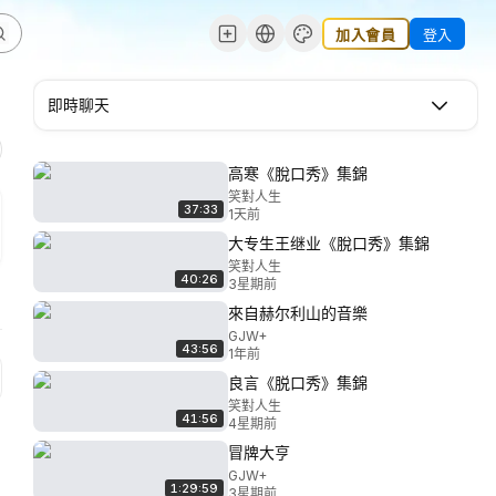
加入會員
登入
即時聊天
高寒《脫口秀》集錦
笑對人生
37:33
1天前
大专生王继业《脫口秀》集錦
笑對人生
40:26
3星期前
來自赫尔利山的音樂
GJW+
43:56
1年前
良言《脱口秀》集錦
笑對人生
41:56
4星期前
冒牌大亨
GJW+
1:29:59
3星期前