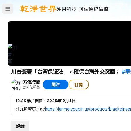
運用科技 回歸傳統價值
川普簽署「台湾保证法」，確保台灣外交突圍；
#
方偉時間
關注
訂閱
21K
位粉絲
12.8K
影片觀看
·
2025年12月4日
🛒九蒸蜜蔘片👉
https://lanmeiyoupin.us/products/blackgin
🛒黑參禮盒
https://lanmeiyoupin.us/products/blackginseng
🛒蔘黑參元精👉
https://lanmeiyoupin.us/products/blackgin
評論
🎁輸入優惠碼：【FANGWEI】，結帳時專享85折優惠！