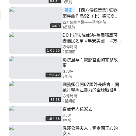
53:34
08.04.2026
3天前
【西方傳統音樂] 狂歡
獨家
節序曲作品92（上）德沃夏克
｜淨地書院#傳統文化#西方音
西方傳統音樂——淨地書院
6:00
樂# 德沃夏克
1星期前
DC上訴法院裁決-美國郵局可
查選民名單 #早安美國 ｜#方偉
時間 07.20.2026
方偉時間
1:03:55
2星期前
影院風華：電影宮殿的完整故
事
GJW+
1:23:42
2年前
國務卿召開67國外長峰會，開
啟打擊極左暴力的全球戰役#早
安美國 ｜#方偉時間
方偉時間
35:38
07.18.2026
2星期前
百歲老人蹺家去
GJW+
1:54:38
1年前
溫莎公爵夫人：奪走國王心的
女人