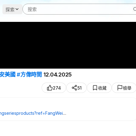
探索
早安美國
#方偉時間
12.04.2025​⁠ ​⁠
274
51
收藏
檢舉
sengseriesproducts?ref=FangWei
seriesproducts?ref=FangWei
sengseriesproducts?ref=FangWei