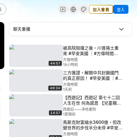
加入會員
登入
聊天重播
被高院阻擋之後，川普捲土重
來 #早安美國 ｜#方偉時間
08.07.2026
方偉時間
44:57
19小時前
三方匯證，解開中共封鎖國門
的真正原因！ #早安美國 ｜#方
偉時間 08.06.2026
方偉時間
49:34
1天前
【西遊記】西遊記 第七十二回
人生在世 何為感恩 【兒童親子
一起聽書】 #淨地書院 #傳統文
西遊記——淨地書院
14:57
化 #評書 #兒童 #西遊記 #孫悟
1星期前
空
馬斯克財富縮水3600億，但改
變世界的步伐半分未停 #早安
美國 ｜#方偉時間
方偉時間