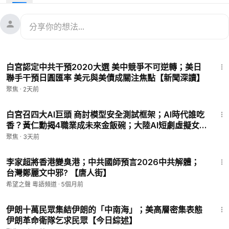
04:27
中共官員親揭大火真相 傳習要香港「7柱香」？
08:41
掩蓋驚天醜聞？習發「炮打司令部」新文革
13:59
上海財大校長 賭上人生說實話瘋傳
15:58
簽捐獻立刻上手術台 劉女士淚訴：他的手還是熱的
17:01
💟捐助我們 ►
https://donorbox.org/soh-tv
白宮認定中共干預2020大選 美中競爭不可逆轉；美日
🌻🎈尊敬的觀眾朋友，請留下您的電子郵件，以便有需要之時我
聯手干預日圓匯率 美元與美債成關注焦點【新聞深讀】
們於聯繫您：
https://landing.mailerlite.com/webforms/landing/
聚焦
·
2天前
l1l7p9
🚗捐車網址 ►
https://donatecarsoh.org
☎️捐車熱線：855-
13:44
578-0088
白宮召四大AI巨頭 商討模型安全測試框架；AI時代誰吃
香？黃仁勳揭4職業成未來金飯碗；大陸AI短劇虛擬女
🤝廣告合作洽談 ►
SOHTV2022@gmail.com
主角「帶貨」 引爭議 【熱點快報】
㊙️ 爆料郵箱 ►
sohtv99@gmail.com
聚焦
·
3天前
🍀自動翻牆APP ►
https://x.co/ohope
15:42
訂閱電子報👉
https://landofhope.tv/%E9%AB%98%E6%B
李家超將香港變臭港；中共國師預言2026中共解體；
D%94-email
台灣鄭麗文中邪? 【唐人街】
希望之聲 粵語頻道
·
5個月前
希望之聲旗下的「財經TV」為您帶來全球最新最快、最真實的市
20:04
場資訊以及經濟熱點議題，幫助您快速了解市場變化及投資動
伊朗十萬民眾集結伊朗的「中南海」；美高層密集表態
向。
伊朗革命衛隊乞求民眾【今日綜述】