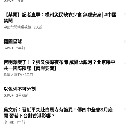
GJW+
·
1年前
3:46
【禁聞】記者直擊：橫州災民缺衣少食 無處安身| #中國
禁聞
中國禁聞精選視頻
·
2天前
1:16:49
橢圓星球
GJW+
·
2年前
14:55
習明澤變了！？張又俠深夜布陣 威懾北戴河？北京曝中
共一國際陰謀【兩岸要聞】
希望之聲TV
·
1年前
1:20:00
以色列不可分割
GJW+
·
2星期前
18:47
吳文昕：習近平突赴白馬寺有詭異！傳四中全會8月底
開 習若下台對香港影響？
珍Talk
·
1年前