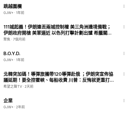
1:36:23
跳越圍欄
GJW+
·
1年前
25:33
111城起義！伊朗連丟兩城控制權 美三角洲邊境備戰；
伊朗政府開槍 美軍逼近 以色列打擊計劃出爐 希臘關閉
領空【今日綜述】
聚焦
·
7個月前
1:33:24
B.O.Y.D.
GJW+
·
1年前
17:12
北韓突加碼！導彈旅攜帶120導彈赴俄 ；伊朗突宣佈協
議延期！要全控霍峽、每船收費 川普：反悔就更重打擊
白宮駁彈藥見底 【政經早報】
希望之聲TV
·
2天前
1:31:33
企業
GJW+
·
2年前