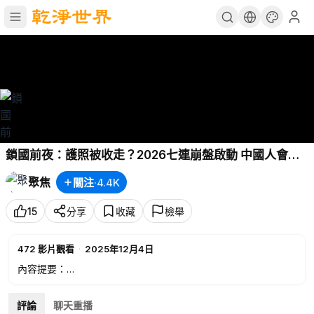
鎖國前夜：護照被收走？2026七連崩盤啟動 中國人會起
義嗎？ 中共官員親揭大火真相 傳習要香港「7柱香」？
聚焦
關注
·
4.4K
【今日綜述】
15
分享
收藏
檢舉
472
影片觀看
·
2025年12月4日
內容提要：
00:11
鎖國前夜：護照被收走？2026七連崩盤啟動 中國人會起義
嗎？
評論
聊天重播