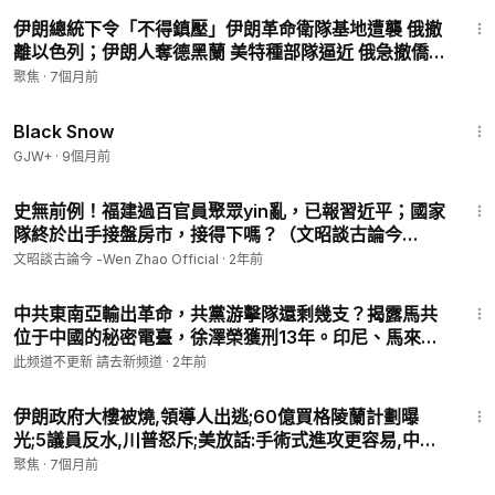
28:16
伊朗總統下令「不得鎮壓」伊朗革命衛隊基地遭襲 俄撤
離以色列；伊朗人奪德黑蘭 美特種部隊逼近 俄急撤僑
【今日綜述】
聚焦
·
7個月前
1:23:44
Black Snow
GJW+
·
9個月前
24:33
史無前例！福建過百官員聚眾yin亂，已報習近平；國家
隊終於出手接盤房市，接得下嗎？（文昭談古論今
20240522第1414期）
文昭談古論今 -Wen Zhao Official
·
2年前
26:07
中共東南亞輸出革命，共黨游擊隊還剩幾支？揭露馬共
位于中國的秘密電臺，徐澤榮獲刑13年。印尼、馬來西
亞為何不許學中文？| #菁英論壇 12/12/2023
此频道不更新 請去新频道
·
2年前
15:16
伊朗政府大樓被燒,領導人出逃;60億買格陵蘭計劃曝
光;5議員反水,川普怒斥;美放話:手術式進攻更容易,中南
海隱匿;習近平愛挪威的森林,真相驚悚.【今日綜
聚焦
·
7個月前
述-9pm】