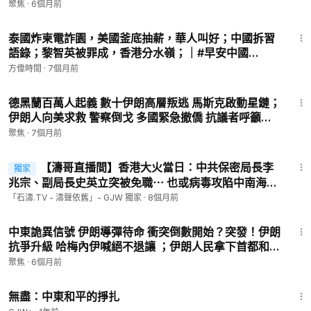
聚焦
·
6個月前
❗️聲明：本頻道節目的所有資訊內容不構成投資建議。
1:39:39
泰國炸柬電詐園，美國釜底抽薪，華人叫好；中國拆習
干净 ►
https://www.ganjingworld.com/s/XYXbq4nWmb
語錄；黎智英被罪成，香港分水嶺；｜#早安中國
推特 ►
https://twitter.com/CAIJING_TV
12.15.2025
方偉時間
·
7個月前
臉書 ►
https://www.facebook.com/CaijingTV
29:01
德黑蘭百萬人起義 數十伊朗高層叛逃 馬斯克啟動星鏈；
伊朗人向美求救 警察倒戈 多國緊急撤僑 抗議者呼籲全
國總罷工【今日綜述】
聚焦
·
7個月前
1:00:54
【濤哥直播間】香港大火當日：中共保密局長李
獨家
兆宗、副局長史英立突被免職⋯ 也或病毒攻陷中南海？
（12/08/25）「北京晚9:00 美東早8:00」
「石濤.TV - 濤聲依舊」- GJW 獨家
·
8個月前
24:28
中東詭異信號 伊朗導彈待命 衝突倒數開始？突發！伊朗
抗爭升級 哈梅內伊喊絕不退讓 ；伊朗人民拿下首都和第
二大城市！「國父」霍梅尼墳墓被燒【今日綜述】
聚焦
·
6個月前
1:02:15
無盡：中東和平的掙扎