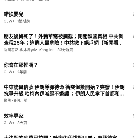
1:28:20
錯換嬰兒
GJW+
·
1星期前
20:51
朋友後悔死了！外籍華裔被攔截；閉關鎖國真相 中共倒
查稅25年；這群人最危險！中共撒下絕戶網【新聞看點
李沐陽8.6】#新聞看點 #李沐陽
新聞看點 李沐陽@MuYang Inn
·
33分鐘前
1:50:52
你會在那裡嗎？
GJW+
·
2年前
24:28
中東詭異信號 伊朗導彈待命 衝突倒數開始？突發！伊朗
抗爭升級 哈梅內伊喊絕不退讓 ；伊朗人民拿下首都和第
二大城市！「國父」霍梅尼墳墓被燒【今日綜述】
聚焦
·
6個月前
1:29:06
效率專家
GJW+
·
3天前
12:09