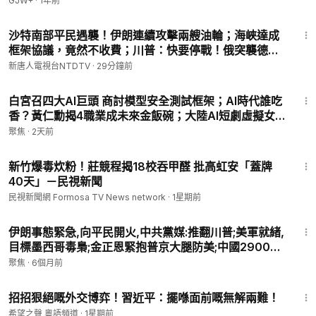
GJW+
·
1年前
28:55
沙特南部平民遇襲！伊朗連續攻擊兩艘油輪；海峽達成
框架協議，竟然不收費；川普：快要停戰！俄突襲德國
貨船、烏急推平價版「愛國者」；台灣軍演登場！劍指
新唐人電視台NTDTV
·
29分鐘前
中共入侵｜#新唐人
13:44
白宮召四大AI巨頭 商討模型安全測試框架；AI時代誰吃
香？黃仁勳揭4職業成未來金飯碗；大陸AI短劇虛擬女
主角「帶貨」 引爭議 【熱點快報】
聚焦
·
2天前
1:40
新竹爆毒炊粉！莊競程揭18校吞甲醛 批高虹安「蓋牌
40天」－民視新聞
民視新聞網 Formosa TV News network
·
1星期前
17:39
伊朗事態緊急,向平民開火,中共黨媒:推翻川普;美軍就緒,
目標墨西哥毒梟;金正恩緊抱普京大腿防美;中國2900年
輕人無家可歸露宿街頭;天譴到來,中共忠犬遭報實例.
聚焦
·
6個月前
【今日綜述-9pm】
22:40
招招狠絕嘅外交博弈！習近平：擺喺面前嘅無解兩難！
希望之聲 粵語頻道
·
1星期前