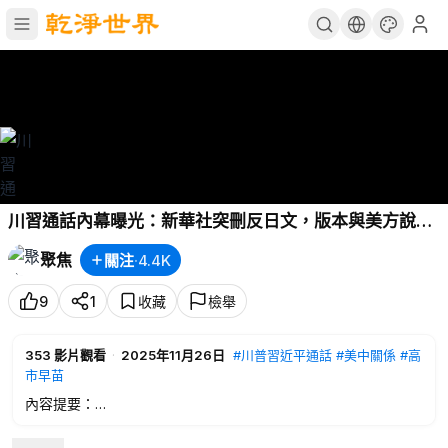
川習通話內幕曝光：新華社突刪反日文，版本與美方說法
差超大！深夜時差細節專家全解析！【今日綜述-3pm】
聚焦
關注
·
4.4K
9
1
收藏
檢舉
353
影片觀看
·
2025年11月26日
#川普習近平通話
#美中關係
#高
市早苗
內容提要：
00:29
川習深夜「電話」中日對比盡顯美國態度