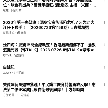
大決戰的序幕已拉開：哈梅內伊挑戰川普、摩薩德定
位、以色列出兵？習近平瘋狂指數爆表 主播：米蘭、寶
博【趣談天下事】
聚焦
·
6個月前
23:24
2026年第一虎祭旗！温家宝家族深陷危机？习为21大
连任下狠手！ （20260726第1158期）#直播精選
蔡慎坤說
·
1星期前
36:00
沈四海：漢寶18間全線執笠！香港結業潮停不了…彌敦
道變死城【珍TALK】2026.07.26 #珍TALK #梁珍 #漢
寶 #香港結業潮
珍Talk
·
1星期前
1:17:11
白鯨記
GJW+
·
3星期前
20:02
美愛達荷州週末驚魂！平民護工變身特警勇敢反擊！憲
法第二修正案成民眾自衛最後屏障！｜方菲時間
方菲時間
·
33分鐘前