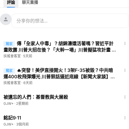
評論
聊天重播
「和平計畫」一波三折 美派出陸軍部長 用意何在？
美俄烏博弈 好的「和平」應該是什麼樣？
中共黨魁通電川普 雙方重點大不同
特邀嘉賓：
58:23
台湾国防安全研究院研究员 沈明室博士
傳「全家人中毒」？胡錦濤還活著嗎？習近平計
獨家
資深媒體人 李肅先生
畫敗露 川普大招在後？「大幹一場」川普擬猛攻計畫 參
院未限戰權【新聞大家談】｜2026-07-31
扶搖會客室
·
5天前
主持人：金石
57:45
🔥好消息！普瑞堂於11月18日到12月28日，推出節日送大禮活
🔥突發！美伊直接開火！3架F-35被毀？中共暗
獨家
動！在原有「買满$500就送1根原蔘」基础上，現在只要每買1盒
運400枚飛彈爆光 川普狠話逼近底線【新聞大家談】｜
2026-07-30
「原蔘」，就额外再送1根原蔘。多買多得，機會難得！
扶搖會客室
·
6天前
🔗點擊訂購👉🏻
https://puritang.com
📱輸入優惠碼 NTD999，即
1:20:56
可享受全球免費郵寄！
被遺忘的人們：基督教與大屠殺
GJW+
·
2星期前
✨✨精選推薦✨✨
1:13:52
銘記9·11
【時政春秋】中共打壓高市早苗，屢屢碰壁！日部署導彈回應！
GJW+
·
3個月前
習主動與川普通話：告高市的刁狀。
https://www.ganjingworl