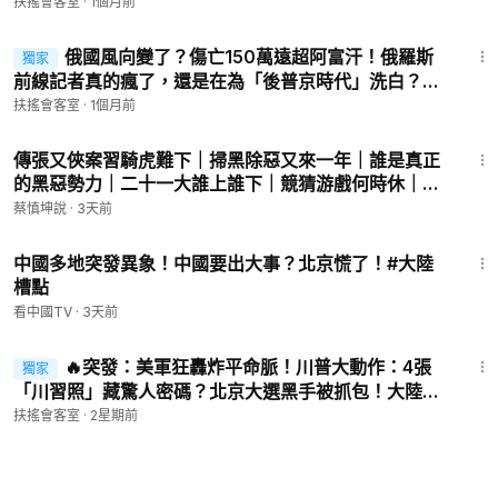
年，川普：新型滲透摧毀根基【新聞大家談】｜2026-
扶搖會客室
·
1個月前
07-03
54:34
俄國風向變了？傷亡150萬遠超阿富汗！俄羅斯
獨家
前線記者真的瘋了，還是在為「後普京時代」洗白？
【新聞大家談】｜2026-06-30
扶搖會客室
·
1個月前
1:18:49
傳張又俠案習騎虎難下｜掃黑除惡又來一年｜誰是真正
的黑惡勢力｜二十一大誰上誰下｜競猜游戲何時休｜
（20260803第1173期）#熱門話題
蔡慎坤說
·
3天前
11:42
中國多地突發異象！中國要出大事？北京慌了！#大陸
槽點
看中國TV
·
3天前
58:05
🔥突發：美軍狂轟炸平命脈！川普大動作：4張
獨家
「川習照」藏驚人密碼？北京大選黑手被抓包！大陸
「復國黨」起兵入京！【新聞大家談】2026-07-16
扶搖會客室
·
2星期前