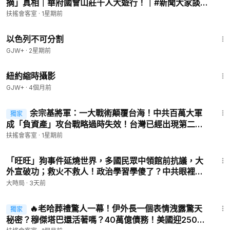
摘」真相｜華府國會山莊千人大遊行！｜#新聞大家談 #
‣‣ 推特 ►
https://twitter.com/NTDChinese
扶搖會客室
扶搖會客室
·
1星期前
‣‣ 電報 ►
https://t.me/NTDChinese
1:20:00
‣‣ 爆料 ►
talkdjy@gmail.com
；+1 (201) 614-3989；
以色列不可分割
‣‣ 翻牆軟件 ►
https://git.io/fgp88
GJW+
·
2星期前
‣‣ 歡迎訂閱「乾淨世界」►
https://www.ganjingworld.com/s/N
16:44
YAabGrWpY
紐約縮時攝影
‣‣ 購買紀念品 ►
https://teespring.com/stores/the-epoch-time
GJW+
·
4個月前
s
‣‣ 產品推薦 ►
https://www.youlucky.biz/shop
1:02:24
余宗基將軍：一大戰術顛覆台海！中共百萬大軍
獨家
© All Rights Reserved.
成「負資產」攻台戰略過時失效！台灣已經出現第二座
護國神山！｜#新聞大家談 #扶搖會客室
扶搖會客室
·
1星期前
54:51
「旺旺」狗事件延燒世界，多國民眾中領館前抗議，大
外宣破功；救火不救人！政治學習學傻了？中共眼裡普
通人命如狗命，扼殺民間自救互救【直播話題選粹】｜
大時局
·
3天前
早安中國｜大時局 @GoodMorning-China
57:55
🔥老哈葬禮驚人一幕！伊外長一個表情洩露驚天
獨家
秘密？穆傑塔巴還活著嗎？40萬億債務！美國迎250週