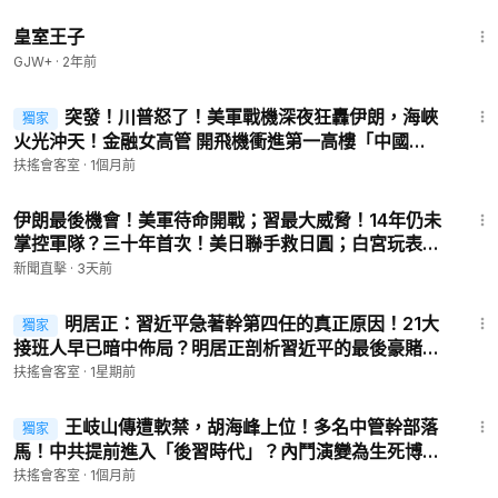
1:28:27
d.com/zh-TW/video/1i4f34tpk7qJMlsTZ1UrHDhm111f1c
皇室王子
GJW+
·
2年前
【 時事金掃描 】烏克蘭同意川普和平協議 28點框架變19點；川
高通話 日本挺台灣立場強硬；中共「打擊地圖」破功 新加坡總
57:46
理背後補刀；中共粉紅反日砸車鬧烏龍。
突發！川普怒了！美軍戰機深夜狂轟伊朗，海峽
獨家
https://www.ganjingworld.com/zh-TW/video/1i4es73mdhr39
火光沖天！金融女高管 開飛機衝進第一高樓「中國
EizNOJzgqhlZ13f1c
尊」？距離中南海僅7公里！全網封殺 警察回覆驚人！
扶搖會客室
·
1個月前
金融圈驚傳「絕望反叛」【新聞大家談】｜2026-06-
14:35
26
川普火雞特赦爆笑全場；日本擬提高入籍門檻；仝卓表弟柬埔寨
伊朗最後機會！美軍待命開戰；習最大威脅！14年仍未
失聯，疑落入電詐；黑五旅遊折扣有坑；日本街訪：中國遊客被
掌控軍隊？三十年首次！美日聯手救日圓；白宮玩表情
問三個字，秒逃！｜新聞直擊 11/25/2025
包，盧比奧笑翻全網；90萬年薪！中共出錢養反共人
新聞直擊
·
3天前
https://www.ganjingworld.com/video/1i4ej4jkqrv7fmZXHNRk
士？|【#新聞直擊】2026.08.03
56:51
sv2Jz18b1c
明居正：習近平急著幹第四任的真正原因！21大
獨家
接班人早已暗中佈局？明居正剖析習近平的最後豪賭！
六四機密錄像曝光；川普與習通話後致電高市，專家解讀；日本
｜#新聞大家談 #扶搖會客室
扶搖會客室
·
1星期前
部署飛彈，協防台灣嚇阻中共?中國六大國有銀行，下架五年期
58:15
大額存單；15國發聯合聲明，關注中共迫害人權；外企去中國化
王岐山傳遭軟禁，胡海峰上位！多名中管幹部落
獨家
加速【中國禁聞】11/25
馬！中共提前進入「後習時代」？內鬥演變為生死博
https://www.ganjingworld.com/video/1i4e0sd932d4W76nrm
弈！北京政局三大隱患【新聞大家談】｜2026-07-01
扶搖會客室
·
1個月前
6tsU35d19t1c