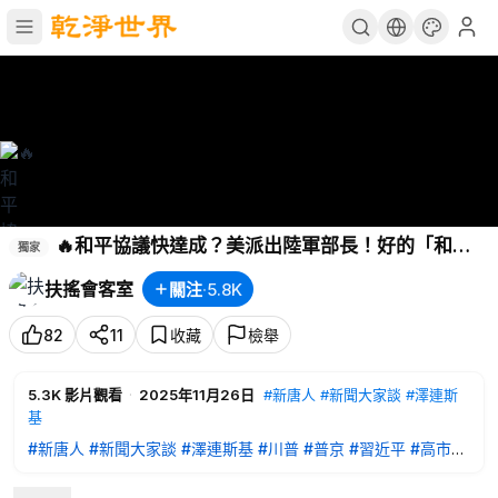
🔥和平協議快達成？美派出陸軍部長！好的「和
獨家
平」應是什麼樣？中共黨魁通電美總統，為的這件事？！
扶搖會客室
關注
·
5.8K
｜
#新聞大家談
82
11
收藏
檢舉
5.3K
影片觀看
·
2025年11月26日
#新唐人
#新聞大家談
#澤連斯
基
#新唐人
#新聞大家談
#澤連斯基
#川普
#普京
#習近平
#高市早
苗
#致電
#美俄烏
#金石