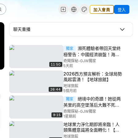
加入會員
登入
聊天重播
瀕死體驗者帶回天堂終
獨家
極警告：中國經濟崩盤！海水
吞沒紐約！全球黑暗、通信消
奇聞探秘-GJW獨家
11:50
失！人類將迎巨變！ #預言 #神
5天前
秘探索
2026西方預言解析：全球局勢
風起雲湧！【地球旅館】
地球旅館
26:44
5個月前
絕境中的奇蹟！她從两
獨家
英里的高空墜落后大難不死！
又獨自面對毒蛇猛獸在亚马逊
奇聞探秘-GJW獨家
9:15
丛林生存11天！她是怎麽做到
1星期前
的？ #奇聞 #神秘探索
地球業力淨化期即將來臨！人
類集體意識將全面轉化！【地
球旅館】
地球旅館