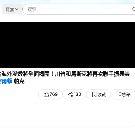
探索
中共海外滲透將全面揭開！川普和馬斯克將再次聯手振興美
密爾頓
·帕克
769
130
收藏
檢舉
有個想預先知道的期待。英國著名靈媒漢密爾頓·帕克，在11月19日發佈
預言準確率較大的預言家，預言內容常常逆襲大眾思維。比如逆眾預言