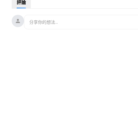
評論
2016年川普會當選。在川普馬斯克緊密協作時，他卻預言202
今看來似乎也是如此。今年世界各地頻頻爆發的地震洪災等各種
其是全球矚目的查理柯克和於朦朧的被害，讓無數東西方民眾大
2026年全球又將發生什麼重大事件呢？下面我們就跟大家分享 