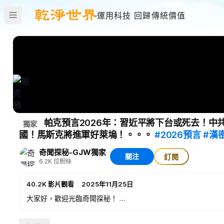
運用科技 回歸傳統價值
帕克預言2026年：習近平將下台或死去！
獨家
國！馬斯克將進軍好萊塢！。。。
#2026預言
#漢
奇聞探秘-GJW獨家
關注
訂閱
6.2K
位粉絲
40.2K
影片觀看
·
2025年11月25日
大家好，歡迎光臨奇聞探秘！
2025年即將結束，2026年很快就要到來。對於未來，人們總是
視頻，談了他對2026年的預測。漢密爾頓·帕克可以說是一個