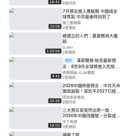
16:41
8個月前
7月預言進入應驗期 中國成全
球焦點 中共最後時刻到了
第三隻眼睛
15:08
4星期前
被遺忘的人們：基督教與大屠
殺
GJW+
1:20:56
2星期前
漢密爾頓·帕克最新預
獨家
言：8至9月全球將進入危險
期！中國貨幣秘密將被揭開！8
奇聞探秘-GJW獨家
8:42
月12日有毒空氣恐將降臨部分
2星期前
國家！美國地面部隊將進入伊
2026中國終極預言：中共天命
朗！。。。 #預言 #神秘探索
徹底崩裂！習近平2027已經下
台！香港將現糧荒？靈界集體
琦玟街談巷說
20:26
失控：活下來才最關鍵！朦朧
8個月前
恢復靈魂記憶，震撼全網！
三大預言家竟然出奇一致：
#2026 #預言 #于朦朧 ｜琦玟
2030年中國改國號，分裂成
街談巷說 199
「聯邦制國家」，習近平下台
天下奇譚
16:03
會有悲慘結局，世界上再無
3星期前
「中華人民共和國」
神鹿之歌