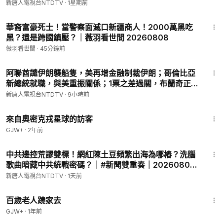
求增兵3萬；太子集團頭目被批捕，新增2項罪名【早間
新唐人電視台NTDTV
·
1星期前
47:16
12月是否降息？Fed三把手威廉斯釋降息訊號
環球直擊】2026-07-27
21:27
47:42
【財經簡訊】降低鋼鐵酒類關稅 歐盟敦促美國落實協議
華裔富豪死士！當警察面滅口新疆商人！2000萬黑吃
49:11
【短訊】感恩節長假來臨 出行關注天氣和交通
黑？還是跨國鎮壓？｜薇羽看世間 20260808
薇羽看世間
·
45分鐘前
白宮表示，週日與烏克蘭的會談「富有建設性」。國務卿盧比奧
28:57
阿聯酋譴伊朗襲船隻，美再增金融制裁伊朗；哥倫比亞
週一透露，雙方的談判分歧正在縮小；烏克蘭總統澤連斯基也公
新總統就職，與美重振關係；1票之差過關，布蘭奇正式
開感謝美國的援助。另外，土耳其總統埃爾多安週一將與普京通
出任司法部長；美國第5批UFO檔案公開；台灣漢光演
話，推動和平進程，並努力重啟黑海糧食運輸。
新唐人電視台NTDTV
·
9小時前
習第四天，濱海緊急出港打擊【#環球直擊】
中共政治局第三號人物、迫害法輪功「血債幫」要員趙樂際，正
1:36:37
2026.08.08
在澳洲訪問。澳洲週一罕見做出了嚴格防護，要求國會大廈在他
來自奧密克戎星球的訪客
造訪期間，停用Wi-Fi和藍牙，防止被中共黑客攻擊。澳洲人權律
GJW+
·
2年前
師敦促澳洲政界，拒絕接待趙樂際。
13:29
中共邊控荒謬雙標！網紅陳土豆頻繁出海為哪樁？洗腦
🔥好消息！普瑞堂於11月18日到12月28日，推出節日送大禮活
歌曲暗藏中共統戰密碼？｜#新聞雙重奏｜20260807
動！在原有「買滿$500就送1根原蔘」基础上，現在只要每買1盒
(五)｜新聞大視野
新唐人電視台NTDTV
·
1天前
「原蔘」，就額外再送1根原蔘。多買多得，機會難得！ 🔗點擊
1:54:38
訂購👉🏻
https://puritang.com
📱輸入優惠碼 NTD999，即可享受
百歲老人蹺家去
全球免費郵寄！
GJW+
·
1年前