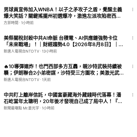
一次【全球新聞】2026-08-07
28:22
d=100093087758822&locale=zh_TW
男球員宣佈加入WNBA！以子之矛攻子之盾，覺醒主義
‣‣ 推特 ►
https://twitter.com/NTDChinese
爆大笑話？關鍵搖擺州初選爆冷，激進左派攻陷密西根
‣‣ 電報 ►
https://t.me/NTDChinese
｜方菲時間
方菲時間
·
1小時前
‣‣ 爆料 ►
talkdjy@gmail.com
；+1 (201) 614-3989；
‣‣ 翻牆軟件 ►
https://git.io/fgp88
29:57
美祭關稅封殺中共AI命脈 台積電、AI供應鏈強勢卡位
「未來戰場」！｜財經趨勢4.0【2026年8月8日】｜新
© All Rights Reserved.
唐人電視台
新唐人電視台NTDTV
·
13小時前
32:22
🔥10導彈連炸！也門西部多方互轟，親沙特武裝持續被
襲；伊朗聯合2小弟密謀，沙特受三方圍攻；美激光武
器終於來了！伊朗石油島破紀錄斷出口一週，狂損9億
新唐人電視台NTDTV
·
1天前
美金！傳三峽大壩開閘洩洪｜#新唐人
24:08
中共盯上離岸信託，中國富豪藏海外藏錢時代落幕！潘
石屹當年太聰明，20年後才發現自己成了局中人！『新
聞最嘲點 姜光宇』2026.0808
新聞最嘲點 Mr.姜光宇
·
1小時前