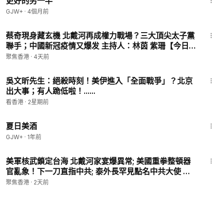
更好的另一半
GJW+
·
4個月前
20:35
蔡奇現身藏玄機 北戴河再成權力戰場？三大頂尖太子黨
聯手；中國新冠疫情又爆发 主持人：林茵 紫珊【今日點
睇】
聚焦香港
·
4天前
1:02:54
吳文昕先生：絕殺時刻！美伊進入「全面戰爭」？北京
出大事；有人跪低啦！......
看香港
·
2星期前
1:30:27
夏日美酒
GJW+
·
1年前
32:17
美軍核武鎖定台海 北戴河家宴爆異常; 美國重拳整頓器
官亂象！下一刀直指中共; 泰外長罕見點名中共大使 鄭
麗文賑災遭小粉紅圍剿【今日新聞】
聚焦香港
·
2天前