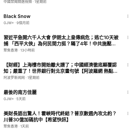
中國禁聞精選視頻
·
1星期前
1:23:44
Black Snow
GJW+
·
9個月前
30:38
習近平急開六千人大會 伊朗太上皇傳病危；逃亡10天被
捕 「西平大俠」為何民間力挺？瞞了4年！中共施壓逼
出AZ專機 台灣人當年有多痛？【今日新聞】
聚焦香港
·
13小時前
10:53
【財經】上海樓市開始離大譜了；中國經濟徹底顛覆認
知；嚴重了！世界銀行對北京畫句號【阿波羅網 熱點直
擊 C】
阿波罗新闻网
·
1星期前
1:38:29
最後的南方佳麗
GJW+
·
5天前
17:43
美財長語出驚人！霍峽時代終結？普京數週內攻北約？
川普30億加碼抗中【希望快訊】
聚焦香港
·
1天前