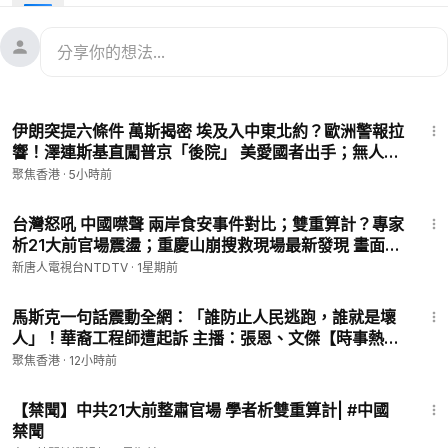
14:08
中共突再禁日水產品 央視偷拍被揭穿
國際新聞：
18:32
高市一招綁住美日安保
25:06
美軍高官突訪基輔 烏恐迎最大規模聯合打擊
22:30
伊朗突提六條件 萬斯揭密 埃及入中東北約？歐洲警報拉
#中日衝突
激烈程度前所未有，
#台海戰爭
急升溫，
#美軍介入
響！澤連斯基直闖普京「後院」 美愛國者出手；無人機
是否改寫中共豪賭結局？
突闖保加利亞！美愛國者又現反轉【今日看點】
聚焦香港
·
5小時前
㊙️爆料郵箱 ►
sohtv99@gmail.com
25:16
🌻🎈透過Patreon（
https://www.patreon.com/SoundofHopeN
台灣怒吼 中國噤聲 兩岸食安事件對比；雙重算計？專家
析21大前官場震盪；重慶山崩搜救現場最新發現 畫面曝
ews）支持我們，您的支持將是我們創作出好作品的動力。您也
光|【#中國禁聞】 2026.07.27
可以隨時取消訂閱。
新唐人電視台NTDTV
·
1星期前
🚗捐車網址 ►
https://donatecarsoh.org
☎️捐車熱線：855-
15:30
578-0088
馬斯克一句話震動全網：「誰防止人民逃跑，誰就是壞
🤝廣告合作洽談 ►
soh-tv@soundofhope.org
人」！華裔工程師遭起訴 主播：張恩、文傑【時事熱
💟捐助我們 ►
https://donorbox.org/soh-tv-2
評】
聚焦香港
·
12小時前
3:59
【禁聞】中共21大前整肅官場 學者析雙重算計| #中國
禁聞