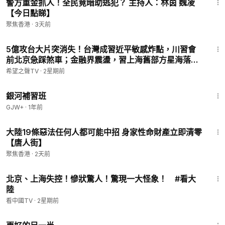
警方重金抓人！全民竟暗助逃犯？ 主持人：林茵 魏凌
【今日點睇】
聚焦香港
·
3天前
21:13
5億攻台大片突消失！台灣成習近平敏感炸點，川習會
前北京急踩煞車；金融界震盪，習上海舊部方星海落馬
【紅朝禁聞】
希望之聲TV
·
2星期前
2:26:39
銀河補習班
GJW+
·
1年前
14:44
大陸19條惡法任何人都可能中招 身家性命財產立即清零
【唐人街】
聚焦香港
·
2天前
14:22
北京、上海失控！慘狀驚人！驚現一大怪象！ #看大
陸
看中國TV
·
2星期前
1:35:50