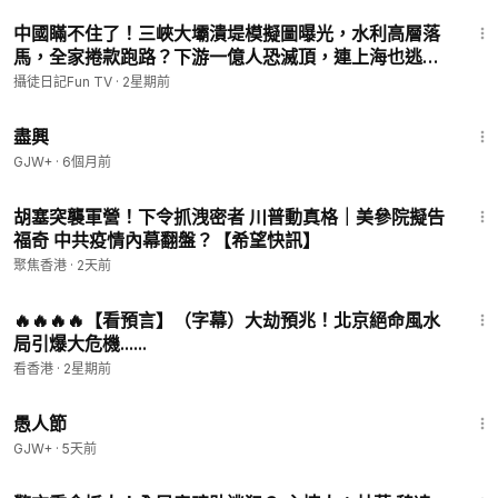
16:19
中國瞞不住了！三峽大壩潰堤模擬圖曝光，水利高層落
馬，全家捲款跑路？下游一億人恐滅頂，連上海也逃不
過
攝徒日記Fun TV
·
2星期前
1:01:24
盡興
GJW+
·
6個月前
17:07
胡塞突襲軍營！下令抓洩密者 川普動真格｜美參院擬告
福奇 中共疫情內幕翻盤？【希望快訊】
聚焦香港
·
2天前
8:01
🔥🔥🔥🔥【看預言】（字幕）大劫預兆！北京絕命風水
局引爆大危機......
看香港
·
2星期前
1:34:25
愚人節
GJW+
·
5天前
23:11