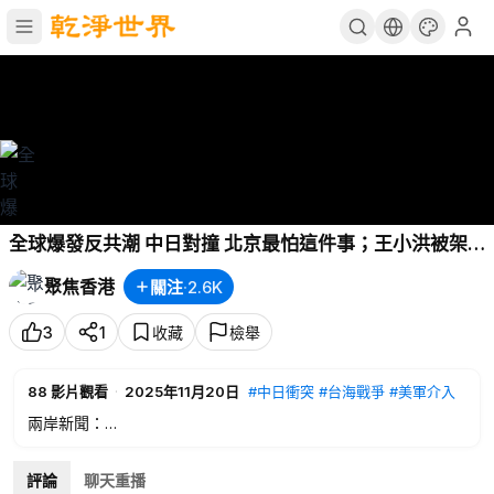
全球爆發反共潮 中日對撞 北京最怕這件事；王小洪被架
空；中共突再禁日水產品 央視偷拍被揭穿【今日新聞】
聚焦香港
關注
·
2.6K
3
1
收藏
檢舉
88
影片觀看
·
2025年11月20日
#中日衝突
#台海戰爭
#美軍介入
兩岸新聞：
00:21
全球爆發反共潮 中日對撞 北京最怕這件事
09:34
王小洪被架空
評論
聊天重播