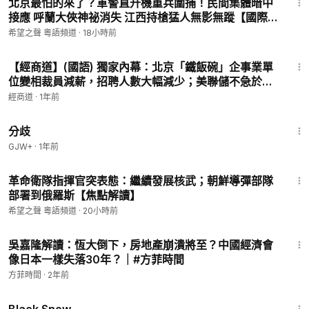
北京最怕的來了？軍警直升機重兵圍捕！民間集體暗中
接應 呼蘭大俠神祕消失 江西持槍猛人無影無蹤【國際風
雲】
希望之聲 粵語頻道
·
18小時前
11:56
【經商道】(國語) 獨家內幕：北京「鐵飯碗」企事業單
位變相裁員減薪，招聘人數大幅減少；美聯儲不急於降
息；貴州茅台銷量創新低 | #美聯儲 #美元 #人民幣 #財
經商道
·
1年前
政 #貴州茅台 #減薪 |【談經論道】
1:54:13
分歧
GJW+
·
1年前
22:34
革命衛隊指揮官突表態：繼續發展核武；朝鮮導彈部隊
部署到俄羅斯【焦點解讀】
希望之聲 粵語頻道
·
20小時前
43:36
吳嘉隆解讀：恆大倒下，房地產崩潰將至？中國經濟會
像日本一樣失落30年？｜#方菲時間
方菲時間
·
2年前
1:23:44