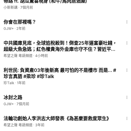
帶路 ft. 胡瓜驚喜現身 (和牛/馬肉居酒屋)
播節目，為您更新香港局勢最新動態。
小新新講
·
7個月前
1:50:52
希望之聲媒體集團是由海外華人在2003年創辦的獨立媒體，總部
你會在那裡嗎？
位於美國舊金山。我們通過短波和網際網路向中國大陸播出節
GJW+
·
2年前
目，傳遞真實的訊息，並通過廣播、網際網路、手機應用等多媒
體組合，以普通話、粵語向美國、澳洲等地播出節目。
23:39
中共國庫見底，全球追稅殺到！倒查25年逼富豪吐錢，
超級大魚急逃；紅色權貴海外金庫也守不住？習近平遭
感謝您對華人公益媒體的支持！
反噬，專家警告台【紅朝秘聞】
希望之聲 粵語頻道
·
4小時前
32:56
利世民: 負資產03年後新高 最可怕的不是樓市 而是… #
珍言真語 #梁珍 #珍Talk
珍Talk
·
1年前
24:30
冰封之路
GJW+
·
7個月前
2:47
法輪功創始人李洪志大師發表《為甚麼要救度眾生》
希望之聲 粵語頻道
·
3年前