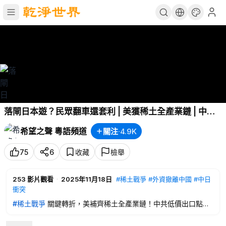
落閘日本遊？民眾翻車還套利 | 美獲稀土全產業鏈 | 中國
番茄翻拍美大豆危機 主播：Tracy【財經熱點】
希望之聲 粵語頻道
關注
·
4.9K
75
6
收藏
檢舉
253
影片觀看
·
2025年11月18日
#稀土戰爭
#外資撤離中國
#中日
衝突
#稀土戰爭
關鍵轉折，美補齊稀土全產業鏈！中共低價出口點燃
新戰火，
#外資撤離中國
；業力輪迴？中國番茄上演美大豆危
機；
#中日衝突
升級，中共拔日本遊電源，結果民意翻車還套利