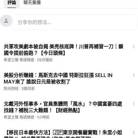
評論
聊天重播
主要內容：
00:24
稀土戰大轉折 美補齊稀土全產業鏈
05:31
低價出口點燃新戰火 外資悄然撤離
07:49
業力輪迴？中國番茄上演美大豆危機
17:04
10:15
中共拔日本遊電源 民意翻車還套利
共軍攻美劇本被自揭 美亮核底牌！川普再補習一刀｜鎖
15:54
Axios：川普將在麥當勞峰會談負擔力
國令提前偷跑？【今日頭條】
希望之聲 粵語頻道
·
29分鐘前
——————————————
💟捐助我們 ►
https://donorbox.org/soh-tv-2
12:06
🌻
https://landing.mailerlite.com/webforms/landing/l0i0e3
美股分析賺錢：馬斯克去中國 特斯拉狂漲 SELL IN
MAY來了 誰說日元是被收割了
（訂閱我們的新聞）
🚗捐車網址 ►
https://donatecarsoh.org
☎️捐車熱線：855-
阳光财经
·
3個月前
578-0088
16:23
🤝廣告合作洽談 ►
soh-tv@soundofhope.org
北戴河外怪事多，官員集體問「風水」？中國富豪四處
㊙️爆料郵箱 ►
sohtv99@gmail.com
找錢？補稅三大難題！【財經熱點】
希望之聲 粵語頻道
·
1小時前
————————————
21:28
希望之聲時事熱點粵語新聞頻道，隨時為您提供香港與中國大陸
​【移民日本最快方法】🇯🇵東京開餐廳實戰！朱里小姐
等地和中美關係最新走向的熱點新聞。我們還會每日提供新聞直