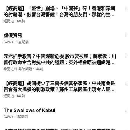
6:19
【經商道】「盛世」崩塌、「中國夢」碎！香港和深圳
的討薪潮，敲響台灣警鐘！台灣的朋友們，那樣的生活
是你們想要的嗎？| #深圳罷工 #中建二局 #香港將軍澳
經商道
·
1年前
#日出康城 #中國房地產危機 #中國經濟 #台灣 #中共統
2:39:28
戰 #香港 #一國兩制 |【世間財情】
虛假資訊
GJW+
·
2星期前
21:09
元老插手救習？中國爆新危機 股市要被埋；蘇紫雲：川
普行政命令含對抗中共的議題；英外相會晤被通緝港
人：吳紹平認為實際行動很重要 主播：麗雯【希望之聲
希望之聲 粵語頻道
·
1年前
粵語頻道-紅朝秘聞】
9:19
【經商道】胡潤榜少了三萬多個富裕家庭，中共兩會是
否會有大規模的刺激政策？蘇州工業園區出現令人匪夷
所思的刑事拘留事件，成為一個危險訊號。中國人消費
經商道
·
1年前
能力大幅下滑 |#信用卡 #蘇州 #房地產|【談經論道】
1:20:43
The Swallows of Kabul
GJW+
·
1星期前
13:53