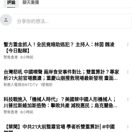
評論
聊天重播
08:03
馬英九、洪秀柱緊跟北京批高市 遭大量網友反嗆
國際新聞：
12:40
佛州、東歐清除共產毒瘤 認清共產危害被列入課本
15:17
FBI警告：新騙局專盯在美華人
23:11
警方重金抓人！全民竟暗助逃犯？ 主持人：林茵 魏凌
#董亦軍去世
#于朦朧案北京公安涉案
#王小洪親信董亦軍
【今日點睇】
聚焦香港
·
6小時前
source: reuter
25:16
㊙️爆料郵箱 ►
sohtv99@gmail.com
台灣怒吼 中國噤聲 兩岸食安事件對比；雙重算計？專家
析21大前官場震盪；重慶山崩搜救現場最新發現 畫面曝
🌻🎈透過Patreon（
https://www.patreon.com/SoundofHopeN
光|【#中國禁聞】 2026.07.27
ews）支持我們，您的支持將是我們創作出好作品的動力。您也
新唐人電視台NTDTV
·
1星期前
可以隨時取消訂閱。
19:03
🚗捐車網址 ►
https://donatecarsoh.org
☎️捐車熱線：855-
科技戰進入「機械人時代」？美國禁中國人形機械人；
578-0088
川普拉斯維加斯造勢：擊敗共產 減稅惠民；烏克蘭急需
🤝廣告合作洽談 ►
soh-tv@soundofhope.org
防空導彈 北約承諾支援【新聞要點】
聚焦香港
·
8小時前
💟捐助我們 ►
https://donorbox.org/soh-tv-2
3:59
【禁聞】中共21大前整肅官場 學者析雙重算計| #中國