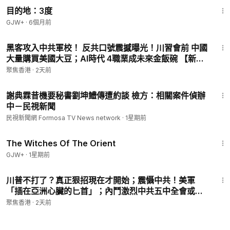
目的地：3度
GJW+
·
6個月前
23:36
黑客攻入中共軍校！ 反共口號震撼曝光！川習會前 中國
大量購買美國大豆；AI時代 4職業成未來金飯碗 【新聞
要點】
聚焦香港
·
2天前
1:30
謝典霖昔機要秘書劉坤鱧傳遭約談 檢方：相關案件偵辦
中－民視新聞
民視新聞網 Formosa TV News network
·
1星期前
1:39:56
The Witches Of The Orient
GJW+
·
1星期前
28:43
川普不打了？真正狠招現在才開始；震懾中共！美軍
「插在亞洲心臟的匕首」；內鬥激烈中共五中全會或開
除數十人。【時事熱評】
聚焦香港
·
2天前