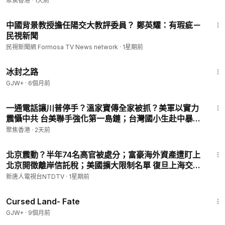
聚焦香港
·
1天前
2:15
中國背景教授擔任陽交大教評委員？ 鄭英耀：有瑕疵－
民視新聞
民視新聞網 Formosa TV News network
·
1星期前
24:30
冰封之路
GJW+
·
6個月前
33:47
一通電話讓川普停手？溫家寶傳全家被抓？美軍以實力
震懾中共 台美聯手強化第一島鏈；台灣國小生赴中暴增
27倍 中共國師狂言比香港好管【今日新聞】
聚焦香港
·
2天前
24:42
北京震動？半年74名高官被處分；富豪海外資產遭盯上
北京開徵離岸信託稅；美國擴大限制名單 復旦上海交大
上榜【中國禁聞】7月26日完整版｜#新唐人
新唐人電視台NTDTV
·
1星期前
1:25:23
Cursed Land- Fate
GJW+
·
9個月前