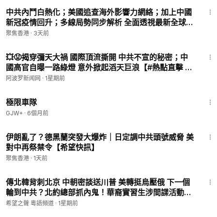
33:32
中共內鬥白熱化；美國追查海外影響力網絡；加上中國
新冠疫情回升；多線局勢同步解析 全面透視最新全球變
局 主持人：林茵 魏凌【今日點睇】
聚焦香港
·
3天前
10:28
💥😡揭穿彌天大禍 國際頂流撕開 中共不宣的秘密；中
國高官自曝一路綠燈 意外掀起滔天巨浪【#熱點直擊 #
深度 #阿波羅網 C】
阿波罗新闻网
·
1星期前
48:34
極限車隊
GJW+
·
6個月前
14:46
伊朗亂了？德黑蘭突發大爆炸｜日定調中共頭號威脅 美
對中再祭禁令【希望快訊】
聚焦香港
·
1天前
14:59
傳北韓背刺北京 中朝密談送川普 美轉挺烏壓俄 下一個
輪到中共？北約總部抓內鬼！華裔實習生涉間諜活動被
捕【今日頭條】
希望之聲 粵語頻道
·
1星期前
1:05:16