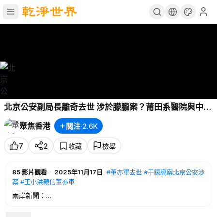
北京公安副局長離奇去世 涉於朦朧案？莆田系醫院與中共
軍方合作摘器官 25歲以下成高危供體；馬英九、洪秀柱緊
聚焦香港
關注
·
2.6K
跟北京批高市 遭大量網友反嗆【今日新聞】
7
2
收藏
檢舉
85
影片觀看
·
2025年11月17日
#董亦軍去世
#于朦朧案北京公安涉
案
#王小洪親信董亦軍
兩岸新聞：
00:21
北京公安副局長離奇去世 涉于朦朧案？
04:59
莆田系醫院與中共軍方合作摘器官 25歲以下成高危供體