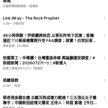
禁聞
中國禁聞精選視頻
·
1星期前
1:27:48
Link Wray - The Rock Prophet
GJW+
·
9個月前
22:22
48小時倒數！伊朗攤牌核武 以軍狂炸地下武庫；客機
逼近？川普座機驚險升空 FAA調查；做實！白宮記者揭
黑幕 習砸巨資攻陷 美媒成中宣部【今日看點】
聚焦香港
·
10小時前
24:22
攸關軍工、半導體！台灣董座命案 輿論籲國安調查｜#
財經新聞｜20260727(一)｜#新唐人
新唐人電視台NTDTV
·
1星期前
2:12:23
逃離狼群
GJW+
·
1年前
20:35
蔡奇現身藏玄機 北戴河再成權力戰場？三大頂尖太子黨
聯手；中國新冠疫情又爆发 主持人：林茵 紫珊【今日點
睇】