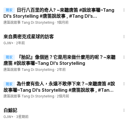
5:45
#說故事
,
#健康
,
#生活
,
#教育
,
#避疫奇蹟
,
#流感肺炎
,
#諾羅
日行八百里的奇人? ~來聽唐笛 #說故事囉~Tang
獨家
病毒
#希望之聲
,
#大紀元時報
,
#中華傳統文化
,
#人生哲學
,
#耶
DI’s Storytelling #唐笛說故事 , #Tang DI’s
穌受難劇
Storytelling ,#生活, #教育 , #傳統 ,#文化 #希望之声
唐笛說故事 Tang Di Storytelling
·
1個月前
音樂 轉自: 正見天音網 {希望之歌}
1:36:37
http://big5.zhengjian.org/node/108997
來自奧密克戎星球的訪客
GJW+
·
2年前
故事整理轉載:
8:47
『胎記』像個迷？它是用來做什麼用的呢？~來聽
獨家
流感肺炎來襲怎麼辦? 看3個不可思議的避疫奇蹟
唐笛 #說故事囉~Tang DI’s Storytelling
https://www.secretchina.com/news/b5/2025/02/17/1071486.
唐笛說故事 Tang Di Storytelling
·
2年前
html
9:09
中國又一病毒肆虐 傳染性超強 無疫苗和特效藥
為什麼有些人，永遠不敢停下來？~來聽唐笛 #說
獨家
https://www.ntdtv.com/b5/2025/02/21/a103960869.html
故事囉~Tang DI’s Storytelling #唐笛說故事 , #Tang
DI’s Storytelling ,#生活, #教育 , #傳統 ,#文化 #希望
唐笛說故事 Tang Di Storytelling
·
2個月前
推薦頻道 愛.趣旅行
https://reurl.cc/06AddY
之声 ,
1:17:11
白鯨記
GJW+
·
3星期前
8:07