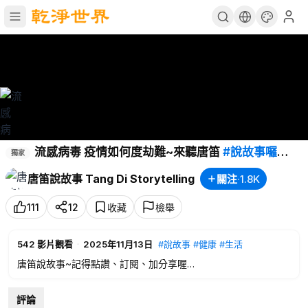
流感病毒 疫情如何度劫難~來聽唐笛
#說故事囉
獨家
~Tang DI’s Storytelling
#唐笛說故事
,
#Tang
DI’s
唐笛說故事 Tang Di Storytelling
關注
·
1.8K
Storytelling ,
#生活
,
#教育
,
#傳統
,
#文化
#希望之声
,
111
12
收藏
檢舉
542
影片觀看
·
2025年11月13日
#說故事
#健康
#生活
唐笛說故事~記得點讚、訂閱、加分享喔
嗨！大家好，歡迎收看唐笛說故事，我是媛婷
評論