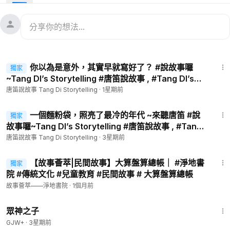
最近流感病毒 來勢洶洶 ，藝人大S的病逝 ，讓台灣人震驚與婉
惜 ，瘟疫當前要如何度過劫難呢？
~~~~~~~~~~~~~~~~~~~~~~~~~~~~~~~~~~~~~~~~~~~~~~~
親愛的朋友，瘟疫當前，既然人的力量沒有辦法解決，那就唯有
靠神的力量才能解唷，希望這三個避免溫疫的奇蹟，能給你帶來
7:38
更多的體悟和啟示。祝願大家都能平安度過劫難唷
你以為是意外，其實早就寫好了？ #說故事囉
獨家
故事就說到這裡了，如果有什麼建議，也請在下方留言唷！別忘
~Tang DI’s Storytelling #唐笛說故事 , #Tang DI’s
了點讚、訂閱加分享 唐笛說故事我們下次再見
Storytelling ,#生活, #教育视频 , #傳統 ,#文化 #希望之
唐笛說故事 Tang Di Storytelling
·
1星期前
声
影片連結
8:06
https://www.ganjingworld.com/zh-CN/video/1i3c0l45pan5mx
一個麵粉袋，照亮了最冷的年代 ~來聽唐笛 #說
獨家
5Krs3nVPaAV1dj1c
故事囉~Tang DI’s Storytelling #唐笛說故事 , #Tang
DI’s Storytelling ,#生活, #教育 , #傳統 ,#文化 #希望
唐笛說故事 Tang Di Storytelling
·
3星期前
之声 ,
文章連結
4:05
【故事薈萃|民間故事】大算盤算總帳｜ #淨地書
獨家
訂閱分享【唐笛說故事】
院 #傳統文化 #兒童教育 #民間故事 # 大算盤算總帳
Youtube
https://reurl.cc/7rXY3d
故事薈萃——淨地書院
·
1個月前
優美客 youmaker 頻道
https://reurl.cc/qgdpyD
1:29:58
https://safechat.com/channel/2789145310509241710
眾神之子
GJW+
·
3星期前
版權所有