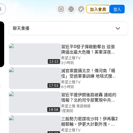
加入會員
登入
聊天重播
習近平0發子彈啟動奪台 這張
牌逼出最大危機！美軍深夜接
戰【聚焦臺灣】
希望之聲TV
13:22
2小時前
滅官案震攝北京！傳河南「楊
佳」受過軍事訓練 地毯式搜捕
撲空 十萬懸賞無果 全民籲：保
希望之聲TV
17:02
護英雄；鎖國前夜大震盪！驚
6小時前
傳港200高官被拿下 200人逃
習近平援伊朗後路被轟 誰給的
亡【全球視野】
情報？北約司令部驚現中共內
鬼 目標：台灣【兩岸三地】
希望之聲 粵語頻道
19:56
1星期前
三股勢力密謀攻沙特！伊再襲2
艘郵輪，伊更大計劃外洩，中
共全民大搶劫！中國8000億出
希望之聲TV