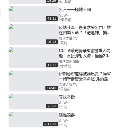
18:29
逃；要坐牢？福西真慌了；川
8小時前
普發重磅政府令！誰敢來美生
無言——極地王國
寶兒【北美新聞】
GJW+
43:21
7個月前
疫情升溫、患者求藥無門！誰
在罔顧人命？「避瘟神」擴至
四省九市；從躺平、白紙到集
希望之聲TV
19:13
體關門，中國無聲對抗撞上經
1天前
濟危機 【紅朝禁聞】
CCTV曝光航母預警機重大問
題：直接彈射入海，僅僅20天
就失去了2名飛行員
看傳媒新聞網
17:11
2小時前
伊朗秘密座標被誰出賣？烏軍
一炮斬斷習近平命脈 北約最高
司令部被攻破 中共要的是台海
希望之聲TV
16:43
開戰底牌！【兩岸要聞】
1星期前
尋找平衡
GJW+
25:53
1年前
逃離狼群
GJW+
2:12:23
1年前