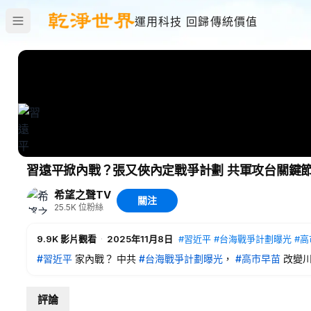
運用科技 回歸傳統價值
習遠平掀內戰？張又俠內定戰爭計劃 共軍攻台關鍵
希望之聲TV
關注
25.5K
位粉絲
9.9K
影片觀看
·
2025年11月8日
#習近平
#台海戰爭計劃曝光
#高
#習近平
家內戰？ 中共
#台海戰爭計劃曝光
，
#高市早苗
改變
11月8日內容提要
評論
00:34
傳習家人出事 習遠平出手？中共定下台海戰爭計劃