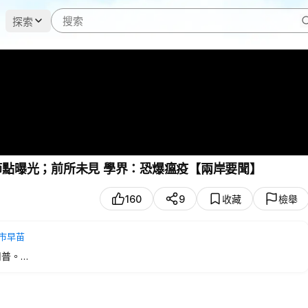
探索
節點曝光；前所未見 學界：恐爆瘟疫【兩岸要聞】
160
9
收藏
檢舉
市早苗
川普。