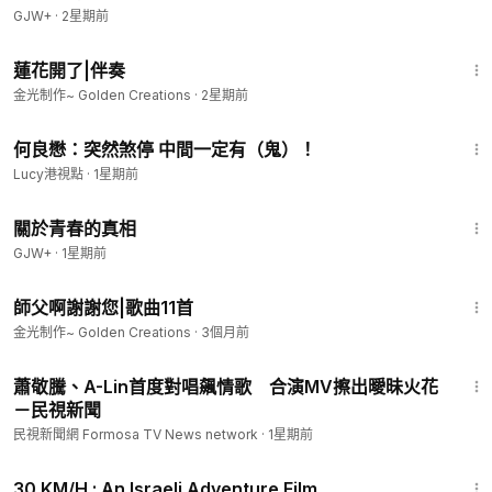
GJW+
·
2星期前
2:26
蓮花開了|伴奏
金光制作~ Golden Creations
·
2星期前
15:43
何良懋：突然煞停 中間一定有（鬼）！
Lucy港視點
·
1星期前
1:06:53
關於青春的真相
GJW+
·
1星期前
44:52
師父啊謝謝您|歌曲11首
金光制作~ Golden Creations
·
3個月前
2:10
蕭敬騰、A-Lin首度對唱飆情歌 合演MV擦出曖昧火花
－民視新聞
民視新聞網 Formosa TV News network
·
1星期前
1:08:12
30 KM/H : An Israeli Adventure Film