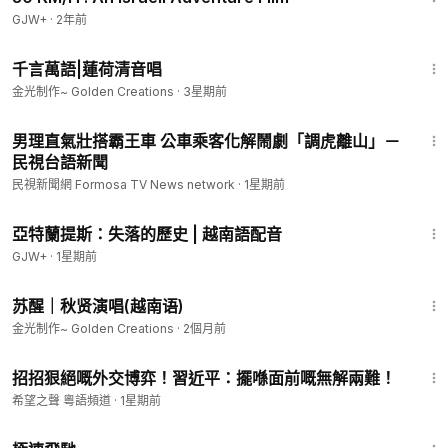
GJW+
·
2年前
3:27
千言萬語|蓮荷清音唱
金光制作~ Golden Creations
·
3星期前
1:46
男理直氣壯搭霸王車 公車乘客化解鬧劇「調虎離山」－
民視台語新聞
民視新聞網 Formosa TV News network
·
1星期前
43:00
亞特蘭提斯：失落的歷史 | 越南語配音
GJW+
·
1星期前
4:30
苏醒｜秋贤演唱(越南语)
金光制作~ Golden Creations
·
2個月前
22:40
招招狠絕嘅外交博弈！習近平：擺喺面前嘅無解兩難！
希望之聲 粵語頻道
·
1星期前
11:51