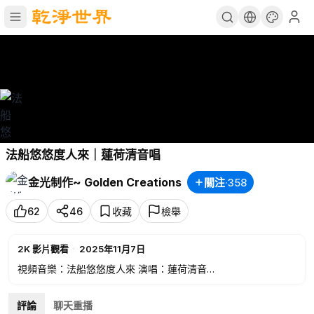
法船悠悠度人來｜蓮荷清音唱
金光制作~ Golden Creations
關注
·
358
62
46
收藏
檢舉
2K
影片觀看
·
2025年11月7日
視頻音樂：法船悠悠度人來 演唱：蓮荷清音
作者： 词：万古缘 曲：明心 编曲：唤归
視頻：金光製作
評論
聊天重播