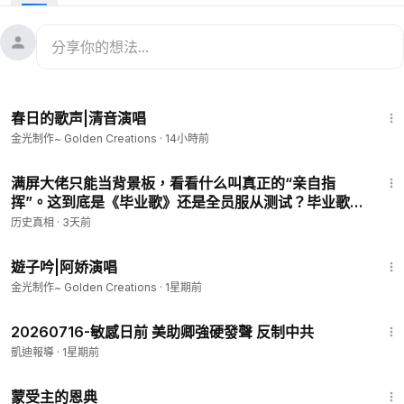
素材：明慧網 正見網
🔗：
https://www.zhengjian.org/node/293052
歌詞：
万古天门几时开？
众生祈盼主佛来。
3:31
春意闹，春光彩，
春日的歌声|清音演唱
春风拂晓洪吟台！
金光制作~ Golden Creations
·
14小時前
万古天门圣王开，
1:22
法船悠悠度人来。
满屏大佬只能当背景板，看看什么叫真正的“亲自指
一本书，一声爱，
挥”。这到底是《毕业歌》还是全员服从测试？毕业歌还
是顺从歌？长者带队示范“全员对齐”！以为是合唱《毕
一腔心血育三才！
历史真相
·
3天前
业歌》，原来是全员表态现场！老江挥棒，胡温曾刘谁
3:14
敢走音？#罕见历史资料大全库
万古天门今日开，
遊子吟|阿娇演唱
法船满载众生来。
金光制作~ Golden Creations
·
1星期前
师苦度，师同在，
2:34
师恩圣典永记怀！
20260716-敏感日前 美助卿強硬發聲 反制中共
凱迪報導
·
1星期前
1:04:20
蒙受主的恩典