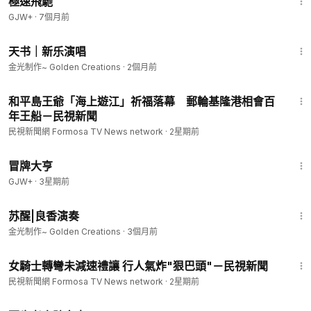
極速飛馳
GJW+
·
7個月前
3:25
天书｜新乐演唱
金光制作~ Golden Creations
·
2個月前
1:43
和平島王爺「海上遊江」祈福落幕 郵輪基隆港相會百
年王船－民視新聞
民視新聞網 Formosa TV News network
·
2星期前
1:29:59
冒牌大亨
GJW+
·
3星期前
4:30
苏醒|良香演奏
金光制作~ Golden Creations
·
3個月前
1:58
女騎士轉彎未減速禮讓 行人氣炸"狠巴頭"－民視新聞
民視新聞網 Formosa TV News network
·
2星期前
1:54:38