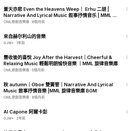
5:26
蒼天亦悲 Even the Heavens Weep｜ Erhu 二胡 |
Narrative And Lyrical Music 叙事抒情音乐 | MML 旋
律音乐库 BGM
OML原創音樂庫
·
8個月前
43:56
來自赫尔利山的音樂
GJW+
·
1年前
2:20
豐收後的喜悅 Joy After the Harvest｜Cheerful &
Relaxing Music 輕鬆明朗愉快音樂 ｜MML 旋律音樂庫
OML原創音樂庫
·
5個月前
4:10
秋 autumn｜Oboe 雙簧管｜Narrative And Lyrical
Music 敘事抒情音樂 |MML 旋律音樂庫 BGM
OML原創音樂庫
·
8個月前
40:45
Al Capone 阿爾卡彭
GJW+
·
2年前
2:22