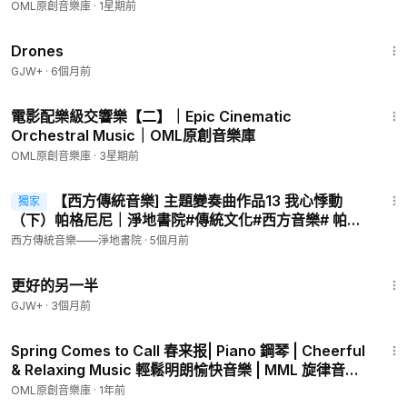
music
OML原創音樂庫
·
1星期前
1:19:44
Drones
GJW+
·
6個月前
2:32
電影配樂級交響樂【二】｜Epic Cinematic
會員專享
Orchestral Music｜OML原創音樂庫
OML原創音樂庫
·
3星期前
5:55
【西方傳統音樂] 主題變奏曲作品13 我心悸動
獨家
（下）帕格尼尼｜淨地書院#傳統文化#西方音樂# 帕格
尼尼
西方傳統音樂——淨地書院
·
5個月前
1:35:50
更好的另一半
GJW+
·
3個月前
2:36
Spring Comes to Call 春来报| Piano 鋼琴 | Cheerful
& Relaxing Music 輕鬆明朗愉快音樂 | MML 旋律音樂
庫 BGM
OML原創音樂庫
·
1年前