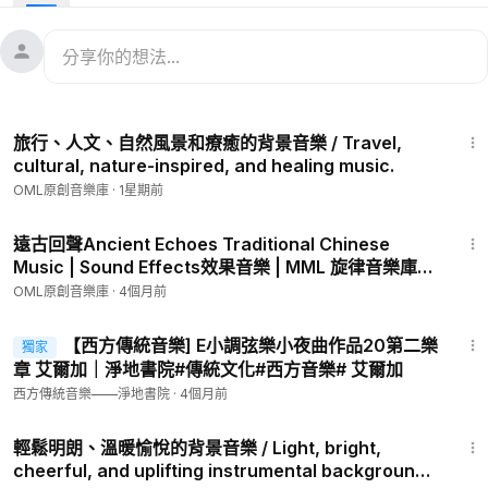
Melodies Music Library 旋律音樂庫 | 訂閱下載、點擊、分享
#flute
#笛子
#Chinese
Zither
#古箏
#民族音樂
#背景音樂
#BGM
#音樂庫
#MusicLibrary
#MML
2:19
旅行、人文、自然風景和療癒的背景音樂 / Travel,
會員專享
cultural, nature-inspired, and healing music.
OML原創音樂庫
·
1星期前
3:47
遠古回聲Ancient Echoes Traditional Chinese
Music | Sound Effects效果音樂 | MML 旋律音樂庫
BGM
OML原創音樂庫
·
4個月前
6:22
【西方傳統音樂] E小調弦樂小夜曲作品20第二樂
獨家
章 艾爾加｜淨地書院#傳統文化#西方音樂# 艾爾加
西方傳統音樂——淨地書院
·
4個月前
1:57
輕鬆明朗、溫暖愉悅的背景音樂 / Light, bright,
會員專享
cheerful, and uplifting instrumental background