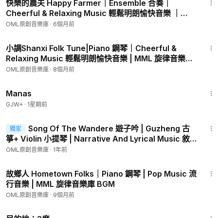
快樂的農夫 Happy Farmer｜Ensemble 合奏｜
Cheerful & Relaxing Music 輕鬆明朗愉快音樂 ｜
MML 旋律音樂庫
OML原創音樂庫
·
6個月前
3:49
小調Shanxi Folk Tune|Piano 鋼琴｜Cheerful &
Relaxing Music 輕鬆明朗愉快音樂 | MML 旋律音樂庫
BGM
OML原創音樂庫
·
8個月前
1:46:45
Manas
GJW+
·
1星期前
2:16
Song Of The Wandere 遊子吟 | Guzheng 古
獨家
箏+ Violin 小提琴 | Narrative And Lyrical Music 敘
事抒情音樂 | MML 旋律音樂庫 BGM
OML原創音樂庫
·
1年前
4:22
故鄉人 Hometown Folks｜Piano 鋼琴 | Pop Music 流
行音樂 | MML 旋律音樂庫 BGM
OML原創音樂庫
·
9個月前
1:05:16