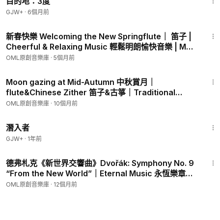
目的地：3度
GJW+
·
6個月前
2:19
新春快樂 Welcoming the New Springflute｜ 笛子 |
Cheerful & Relaxing Music 輕鬆明朗愉快音樂 | MML
旋律音樂庫 BGM
OML原創音樂庫
·
5個月前
2:24
Moon gazing at Mid-Autumn 中秋賞月｜
flute&Chinese Zither 笛子&古箏｜Traditional
Music 民族音樂｜MML 旋律音樂庫 BGM
OML原創音樂庫
·
10個月前
1:34:50
潛入者
GJW+
·
1年前
43:40
德弗札克《新世界交響曲》Dvořák: Symphony No. 9
會員專享
“From the New World”｜Eternal Music 永恆樂章
|MML 旋律音樂庫 BGM
OML原創音樂庫
·
12個月前