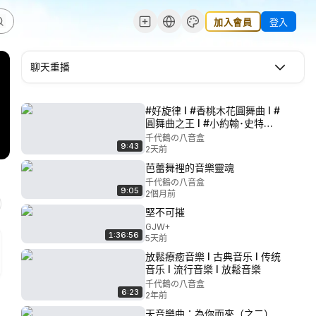
加入會員
登入
聊天重播
#好旋律 I #香桃木花圓舞曲 I #
圓舞曲之王 I #小約翰･史特勞
斯
千代鶴の八音盒
9:43
2天前
芭蕾舞裡的音樂靈魂
千代鶴の八音盒
9:05
2個月前
堅不可摧
GJW+
1:36:56
5天前
放鬆療癒音樂 I 古典音乐 I 传统
音乐 I 流行音樂 I 放鬆音樂
千代鶴の八音盒
6:23
2年前
天音樂曲：為你而來（之二）