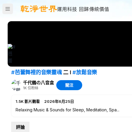
運用科技 回歸傳統價值
#芭蕾舞裡的音樂靈魂
二 I
#放鬆音樂
千代鶴の八音盒
關注
1K
位粉絲
1.5K
影片觀看
·
2026年6月25日
Relaxing Music & Sounds for Sleep, Meditation, Spa...
評論