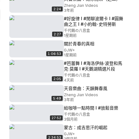
Zheng Jian Videos
2:24
3年前
#好旋律 I #閒聊波爾卡 I #圓舞
曲之王 I #小約翰･史特勞斯
千代鶴の八音盒
2:27
1星期前
關於青春的真相
GJW+
1:06:53
1星期前
#芭蕾舞 I #海洛伊絲·波登和馬
克·莫羅 I #天鵝湖精選片段
千代鶴の八音盒
2:05
4天前
天音樂曲：天韻舞春風
Zheng Jian Videos
5:49
3年前
給咖啡一點時間 I #放鬆音樂
千代鶴の八音盒
27:52
3個月前
蒙古：成吉思汗的崛起
GJW+
2:34:53
2個月前