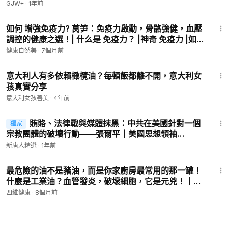
GJW+
·
1年前
10:51
如何 增強免疫力? 莴笋：免疫力啟動，骨骼強健，血壓
調控的健康之選！| 什么是 免疫力？ |神奇 免疫力 |如何
提升 天然免疫力？| 免疫功能 | 免疫系統 病毒| 免疫力
健康自然美
·
7個月前
低下 原因|免疫力食療
6:21
意大利人有多依賴橄欖油？每頓飯都離不開，意大利女
孩真實分享
意大利女孩善美
·
4年前
36:51
賄賂、法律戰與媒體抹黑：中共在美國針對一個
獨家
宗教團體的破壞行動——張爾平｜美國思想領袖
American Thought Leaders
新唐人精選
·
1年前
8:18
最危險的油不是豬油，而是你家廚房最常用的那一罐！
什麼是工業油？血管發炎，破壞細胞，它是元兇！｜四
維健康
四維健康
·
8個月前