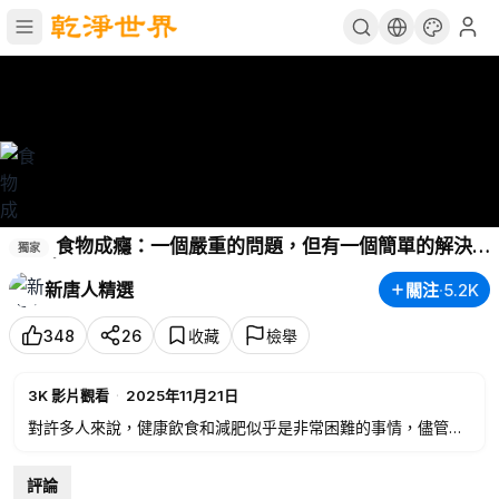
食物成癮：一個嚴重的問題，但有一個簡單的解決
獨家
方案 | 吃得更好 Eat Better
新唐人精選
關注
·
5.2K
348
26
收藏
檢舉
3K
影片觀看
·
2025年11月21日
對許多人來說，健康飲食和減肥似乎是非常困難的事情，儘管他
們用心良苦，卻反覆發現自己大量食用不健康的食物，這是在明
知道會對身體造成傷害的情況下發生的。
評論