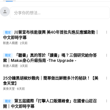
事實上，某些食物對大腦的影響可能會導致成癮。食物成癮是一
個非常嚴重的問題，也是一些人無論多麼努力都無法控制自己對
某些食物的渴望的主要原因之一。
38:22
讓我們來看看什麼是食物成癮以及如何應對它。
川普宣布核能復興 美40年首批先進反應爐啟動｜
獨家
中文即時字幕
新唐人精選
·
2天前
15:38
「聽書」真的等於「讀書」嗎？三個研究給你答
獨家
案｜Makai身心升級指南 -The Upgrade -
新唐人精選
·
3天前
2:12
25分鐘黑胡椒炒雞肉｜簡單做出鮮嫩多汁的秘訣！【美
食天堂】
美食天堂
·
6天前
3:00:32
第五屆國際「打擊人口販運峰會」在國會山莊召
獨家
開｜中文即時字幕