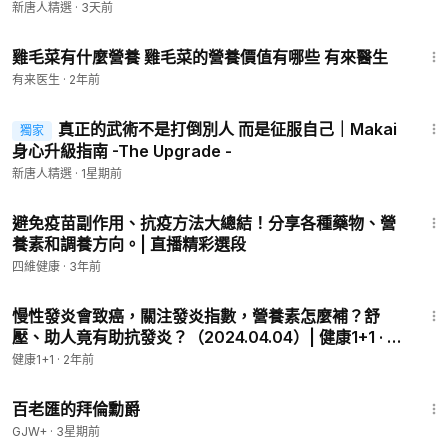
新唐人精選
·
3天前
1:18
雞毛菜有什麼營養 雞毛菜的營養價值有哪些 有來醫生
有来医生
·
2年前
22:54
真正的武術不是打倒別人 而是征服自己｜Makai
獨家
身心升級指南 -The Upgrade -
新唐人精選
·
1星期前
6:21
避免疫苗副作用、抗疫方法大總結！分享各種藥物、營
養素和調養方向。| 直播精彩選段
四維健康
·
3年前
30:33
慢性發炎會致癌，關注發炎指數，營養素怎麼補？舒
壓、助人竟有助抗發炎？（2024.04.04）| 健康1+1 · 直
播
健康1+1
·
2年前
1:16:47
百老匯的拜倫勳爵
GJW+
·
3星期前