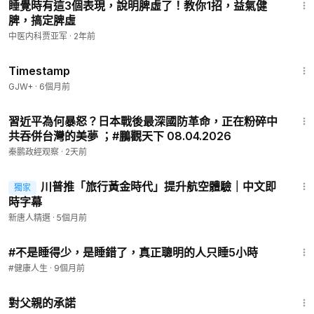
睡覺時有這3個表現，說明脾虛了！教你1招，益氣健
脾，搞定脾虛
中医内科贾亚军
·
2年前
2:05:25
Timestamp
GJW+
·
6個月前
8:27
習近平為何暴怒？日本戰後最深國防革命，正在粉碎中
共吞併台灣的美夢 ；#鵬觀天下 08.04.2026
秦鹏政經观察
·
2天前
11:36
川普推「旅行黃金時代」提升航空體驗｜中文即
獨家
時字幕
新唐人精選
·
5個月前
16:41
#不是睡得少，是睡錯了，真正聰明的人只睡5小時
#健康人生
·
9個月前
55:01
對父親的承諾