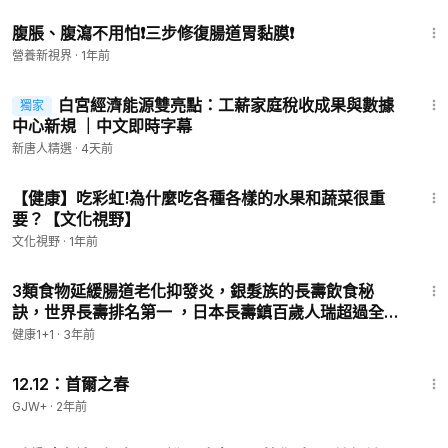
3:51
腹脹、腹瀉不用怕❗️三步修復腸道胃黏膜❗️
營養新視界
·
1年前
21:09
白宮經濟能源雙亮點：工薪家庭稅收成果與數據
獨家
中心新規 ｜中文即時字幕
新唐人精選
·
4天前
11:11
【健康】吃彩虹!為什麼吃各種各樣的水果和蔬菜很重
要？【文化視野】
文化視野
·
1年前
30:13
3類食物延緩腸道老化抑發炎，銀髮族的長壽飲食秘
訣，世界長壽排名第一 ，日本長壽鎮百歲人瑞超過全國
平均3倍，秋葵和海菜/海帶 膳食纖維含量高；
健康1+1
·
3年前
（2023.03.14）| 健康1+1 · 直播
2:22:03
12.12：首爾之春
GJW+
·
2年前
2:42