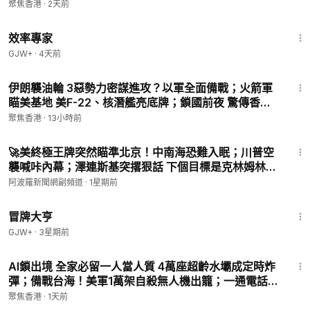
美國後院？盧比奧驚曝中共據點【今日看點】
聚焦香港
·
2天前
1:29:06
效率專家
GJW+
·
4天前
29:56
伊朗襲油輪 3惡勢力密謀進攻？以軍全面備戰；火箭軍
瞄美基地 美F-22、核潛艦亮底牌；鎖國前夜 驚傳香港
200高官被拿下 郭德綱突出走？【今日看點】
聚焦香港
·
13小時前
14:23
🚀美終極王牌突然瞄準北京！中南海恐難入眠；川普空
襲喊咔內幕；澤連斯基突撂狠話 下個目標是克林姆林
宮? 美媒曝伊朗變局:數千美特種部隊將執行極危險任
阿波羅新聞網副頻道
·
1星期前
務；烏軍打崩俄機械化部隊【Z】
1:29:59
冒牌大亨
GJW+
·
3星期前
33:39
AI鎖出境 全家必留一人當人質 4萬座超齡水壩成定時炸
彈；備戰台海！美軍1萬架自殺無人機出籠；一通電話震
驚海外華人 愛馬仕老總緊盯菜市場【今日新聞】
聚焦香港
·
1天前