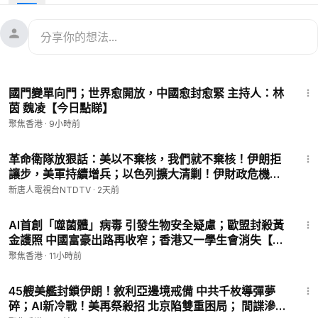
12:09
美戰略模糊反淪中共迫台破口 須嚴加防範
國際新聞：
16:27
以色列對黎巴嫩東部重鎮發出撤離警告
21:27
朝俄再釋衝擊波 金正恩心腹率軍上前線
32:56
國門變單向門；世界愈開放，中國愈封愈緊 主持人：林
#北京
#俄羅斯
#美國
茵 魏凌【今日點睇】
聚焦香港
·
9小時前
㊙️爆料郵箱 ►
sohtv99@gmail.com
🌻🎈透過Patreon（
https://www.patreon.com/SoundofHopeN
29:06
ews）支持我們，您的支持將是我們創作出好作品的動力。您也
革命衛隊放狠話：美以不棄核，我們就不棄核！伊朗拒
讓步，美軍持續增兵；以色列擴大清剿！伊財政危機大
可以隨時取消訂閱。
爆發；俄烏擴大無人機戰，普京軍改模仿烏軍；中國暑
🚗捐車網址 ►
https://donatecarsoh.org
☎️捐車熱線：855-
新唐人電視台NTDTV
·
2天前
期經濟大崩盤｜#新唐人
578-0088
18:19
🤝廣告合作洽談 ►
soh-tv@soundofhope.org
AI首創「噬菌體」病毒 引發生物安全疑慮；歐盟封殺黃
💟捐助我們 ►
https://donorbox.org/soh-tv-2
金護照 中國富豪出路再收窄；香港又一學生會消失【新
聞要點】
聚焦香港
·
11小時前
27:34
45艘美艦封鎖伊朗！敘利亞邊境戒備 中共千枚導彈夢
碎；AI新冷戰！美再祭殺招 北京陷雙重困局； 間諜滲透