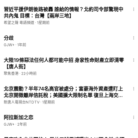
19:56
習近平援伊朗後路被轟 誰給的情報？北約司令部驚現中
共內鬼 目標：台灣【兩岸三地】
希望之聲 粵語頻道
·
1星期前
1:54:13
分歧
GJW+
·
1年前
14:44
大陸19條惡法任何人都可能中招 身家性命財產立即清零
【唐人街】
聚焦香港
·
22小時前
24:42
北京震動？半年74名高官被處分；富豪海外資產遭盯上
北京開徵離岸信託稅；美國擴大限制名單 復旦上海交大
上榜【中國禁聞】7月26日完整版｜#新唐人
新唐人電視台NTDTV
·
1星期前
1:35:30
阿拉斯加之恋
GJW+
·
2年前
23:36