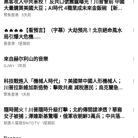
黑客攻入中共軍校！ 反共口號震撼曝光！川習會前 中國
大量購買美國大豆；AI時代 4職業成未來金飯碗 【新聞
要點】
聚焦香港
·
3天前
8:01
🔥🔥🔥🔥【看預言】（字幕）大劫預兆！北京絕命風水
局引爆大危機......
看香港
·
1星期前
43:56
來自赫尔利山的音樂
GJW+
·
1年前
19:03
科技戰進入「機械人時代」？美國禁中國人形機械人；
川普拉斯維加斯造勢：擊敗共產 減稅惠民；烏克蘭急需
防空導彈 北約承諾支援【新聞要點】
聚焦香港
·
1天前
22:04
隨時開火！川普隨時升級打擊；北約傳間諜滲透？華裔
女子被捕；澤連斯基驚曝，俄軍收朝鮮3萬兵；中共落
馬高官翻倍，中共反腐「越反越腐」。【#全球新聞】
新唐人電視台NTDTV
·
1星期前
2026.07.25
1:19:44