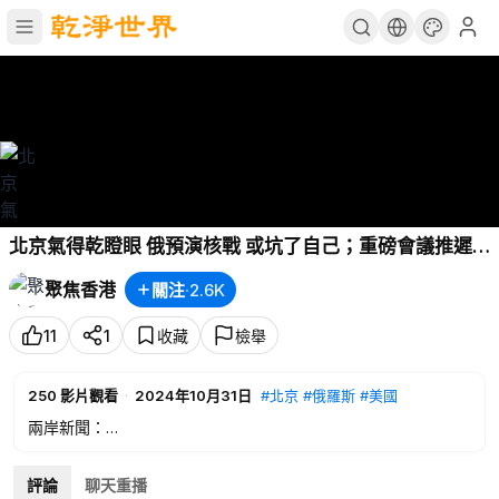
北京氣得乾瞪眼 俄預演核戰 或坑了自己；重磅會議推遲
習陷權力危機 謀借美國反擊【今日新聞】
聚焦香港
關注
·
2.6K
11
1
收藏
檢舉
250
影片觀看
·
2024年10月31日
#北京
#俄羅斯
#美國
兩岸新聞：
00:22
北京氣得乾瞪眼 俄預演核戰 或坑了自己
05:35
重磅會議推遲 習陷權力危機 謀借美國反擊
評論
聊天重播