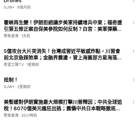
Drones
GJW+
·
6個月前
29:31
霍峽再生變！伊朗拒絕讓步美軍持續增兵中東；福奇援
引第五修正案自保美參院如何反制？白宮：美軍彈藥儲
備充足足以應對全球任務；美國F-1學生簽證數急降中國
聚焦香港
·
1天前
比8年前減46%【時事熱評】
21:13
5億攻台大片突消失！台灣成習近平敏感炸點，川習會
前北京急踩煞車；金融界震盪，習上海舊部方星海落馬
【紅朝禁聞】
希望之聲TV
·
1星期前
1:33:42
抵制！
GJW+
·
2星期前
34:59
美暫緩對伊朗實施最大規模打擊川普釋因；中共全球追
稅！8070億美元瘋狂出逃；震懾中共日本戰略徹底變
了！遠程反艦飛彈正式亮劍；丹麥19歲公主服兵役獨自
聚焦香港
·
20小時前
駕車報到【時事熱評】