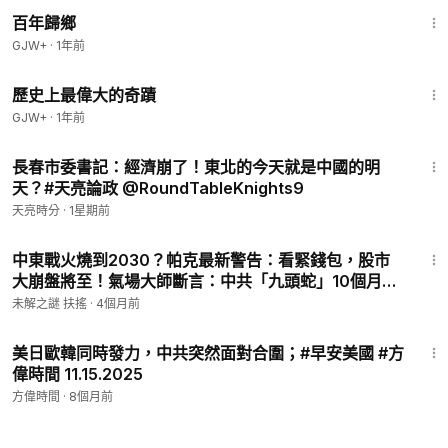
56:11
百年歸鄉
GJW+
·
1年前
1:32:17
歷史上最偉大的奇蹟
GJW+
·
1年前
31:08
長春市委書記：經濟崩了！東北的今天就是中國的明
天？#天亮論政 @RoundTableKnights9 ​
天亮時分
·
1星期前
26:10
中東戰火燒到2030？帕克最新警告：看緊錢包，股市
大崩盤將至！氣場大師斷言：中共「九頭蛇」10個月內
覆滅 黨魁大限到了！｜#未解之謎 扶搖
未解之謎 扶搖
·
4個月前
25:56
美日歐韓同時發力，中共突然面對合圍；#早安美國 #方
偉時間 11.15.2025​⁠ ​⁠
方偉時間
·
8個月前