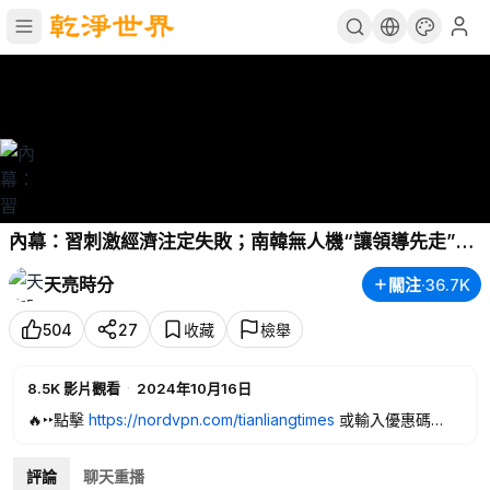
內幕：習刺激經濟注定失敗；南韓無人機“讓領導先走”，
北韓炸橋斷路，戰事一觸即發（政論天下第1430集
天亮時分
關注
·
36.7K
20241015）天亮時分
504
27
收藏
檢舉
8.5K
影片觀看
·
2024年10月16日
🔥‣‣點擊
https://nordvpn.com/tianliangtimes
或輸入優惠碼
tianliangtimes ➼ 获取 NordVPN 超值折扣 + 额外 4 个月，还享
有30天退款政策，感謝NordVPN對本期節目的贊助支持！
評論
聊天重播