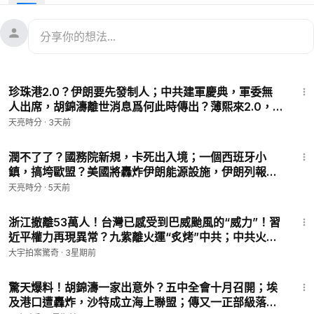
🔥‣‣【 限售100套 ! 】《中華文明史》簽名版書籍+電子書+音頻
版
https://zhangtianliang.com/products/100
🔥‣‣指月闲谈会员完整节目：选情大逆转，民主党很恐慌
https://
youtube.com/live/AMd_xuni32o
41:17
🔥‣‣訂閲並觀看章天亮的净泉會員網内容：
https://is.gd/o91mVs
珍珠港2.0？伊朗要先發制人；中共建軍慶典，軍委無
🔥‣‣捐款(可抵稅)資助《笑談風雲》書籍整理出版
https://is.gd/D
人出席，胡錦濤離世消息爲何此時傳出？薄熙來2.0，
M3Ubf
陳文清“打黑除惡”(天亮論政第2061集 20260802)
天亮時分
·
3天前
🔥‣‣購買《中華文明史》實體書
https://lanmeiyoupin.shop/coll
ections/newin/products/historyofchinesecivilization
27:50
🔥‣‣購買《笑談風雲》和《中華文明史》電子書和音像資料
http
潤不了了？國務院新規，卡死出入境；一個西班牙小
鎮，搞垮歐盟？美國將轟炸伊朗能源設施，伊朗列報復
s://tianliangalliance.org/product
清單(天亮論政第2059集 20260731)
‣‣合作邀約 & 爆料反饋 ►
tianliangtimes@gmail.com
天亮時分
·
5天前
​‣‣ 電報頻道 ►
https://t.me/tianliangtime
53:01
​‣‣ 電報群組 ►
https://t.me/tianliangtimegroup
浙江撤離53萬人！台灣已感受到巴威颱風的“威力”！習
​‣‣ 推特 ►
https://twitter.com/zhangtianliang
近平權力再現異常？九紫離火運“炙烤”中共；中共火箭
‣‣ 臉書 ►
https://www.facebook.com/zhangtianliang/
回收，跟馬斯克的差距在哪？｜大宇拍案驚奇 live！
大宇拍案驚奇
·
3星期前
07.11.2026
31:37
驚天爆料！胡錦濤一家出意外？五中全會十月召開；埃
及港口遭轟炸，沙特成立海上聯盟；傳又一正部級落