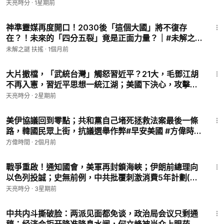
馬，劍指王岐山(天亮論政第2058集 20260730)
天亮時分
·
1星期前
26:53
神準靈媒再度開口！2030後「這個大國」將不復存
在？！未來的「四分五裂」竟是正面力量？｜#未解之
謎 扶搖
未解之謎 扶搖
·
1個月前
29:39
大片撤檔，「武統台灣」觸怒習近平？21大，毛鄧江胡
不再入憲，習近平思想一統江湖；美國下決心，攻擊伊
朗隱秘核設施(天亮論政第2049集20260721)
天亮時分
·
2星期前
56:16
美伊協議回到零點；共和黨自己堵死拯救法案最後一條
路，韓國民眾上街，抗議選舉作弊#早安美國 #方偉時間
06.06.2026
方偉時間
·
2個月前
29:20
戰爭重啟！通知國會，美軍再封鎖海峽；伊朗前總理向
以色列投誠；史無前例，中共批覆刺激消費5年計劃(天
亮論政第2041集 20260713)
天亮時分
·
3星期前
13:53
中共内斗撕破脸：两派见面都免谈，政治局会议只剩通