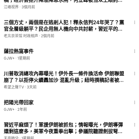
稿；经济会拒开降准降息水闸，何立峰被当众上眼药，
李强AI护身牌被套狗链 【江峰視界20260429第370
江峰视界
·
3個月前
期】
25:51
三個方丈，兩個是在逃剎人犯！釋永信判24年哭了？黨
官全層級躺平？民企用無人機向中共討薪，習近平的中
國成超高層爛尾國家！（老北京茶館/第1646
老北京茶馆 时政相声
·
2個月前
集/2026/05/30）
1:51:14
薩拉熱窩事件
GJW+
·
1星期前
16:20
川普取消總攻內幕曝光！伊外長一條件換活命 伊朗聯盟
崩了？以拒停火續轟加沙 混亂升級；紐時撰稿記者被美
司法部傳喚【全球視野】
希望之聲TV
·
3天前
54:09
把陽光帶回家
GJW+
·
2年前
33:21
習近平麻煩了！軍援伊朗被抓包；情報曝光，伊朗導彈
還剩這麼多，美軍今夜重拳出擊；參議院聽證劍拔弩
張，福奇面臨起訴(天亮論政第2057集 20260729)
天亮時分
·
1星期前