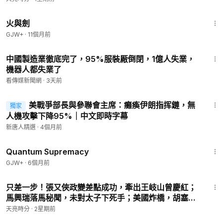
2:54:57
火與劍
GJW+
·
11個月前
18:10
中國製造業徹底完了，95%服裝厰倒閉，1億人失業，
機器人都失業了
看傳媒新聞網
·
3天前
35:21
美戰爭部長與參聯會主席：癱瘓伊朗指挥鏈，無
獨家
人機攻擊下降95%｜中文即時字幕
新唐人精選
·
4個月前
1:17:37
Quantum Supremacy
GJW+
·
6個月前
27:34
只差一步！張又俠政變差點成功，牽出王岐山曾慶紅；
馬興瑞落馬秘聞，未對太子下死手；美國炸橋，胡塞欲
鎖死曼德海峽(天亮論政第2044集 20260716)
天亮時分
·
2星期前