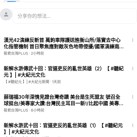
media.com
★廖筱君全新政論節目 REAL TALK/真實對話 ＠網站連結→
http
s://www.ganjingworld.com/s/wBwJQ9Kkjp
★筱君樂活plus ＠網站連結→
https://youtube.com/@healthyp
lusyt0709
20:18
漢光42演練反斬首 萬鈞車隊護送進衡山所/落實去中心
「一人難挑千斤擔，眾人能移萬座山」，如果您有餘力，請贊助
化指管機制 首日聚焦應對敵灰色地帶侵擾/國軍演練南
我們製作更優質的節目內容，且走得長長久久。感恩。
兵北調 確保大台北防禦無死角/強化社會防衛韌性作為
筱君台灣PLUS
·
2小時前
1.銀行轉帳：
美方看好台灣備戰決心｜20260806｜
★元大銀行(806)東板橋分行
22:06
戶名：廖筱君
新解水滸傳武十回：官逼吏反的亂世英雄（2）【 #聽紀
元 】| #大紀元文化
帳號：00168-1616-64416
★外幣匯款資訊：
【 #聽紀元 】| #大紀元新聞
·
1天前
新光銀行新生南路分行
17:15
0523-11-888-233-3
薛瑞福30年深情見證台灣奇蹟 美台是生死盟友 號召全
傑作文化事業有限公司 MASTERPIECE CULTURE CO., LTD.
球挺台/美專家大讚:台灣民主耳目一新!/比起中國 美專
SWIFT CODE:MKTBTWTP
家坦言更愛台灣 若被併吞全球完了/美專家震撼警告:台
筱君台灣PLUS
·
6小時前
灣若倒下 美專家爆全球浩劫 台灣是世界心臟
9:54
2.信用卡轉帳（海內外均可）
新解水滸武十回：官逼吏反的亂世英雄（1）【 #聽紀元
https://p.ecpay.com.tw/78F58DE
】| #大紀元文化