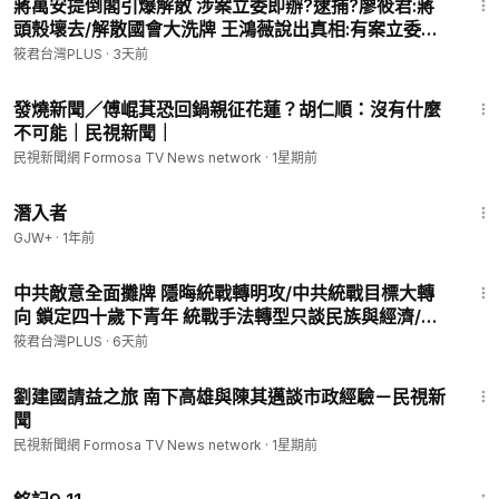
蔣萬安提倒閣引爆解散 涉案立委即辦?逮捕?廖筱君:蔣
頭殼壞去/解散國會大洗牌 王鴻薇說出真相:有案立委在
身不少/蔣萬安提倒閣 涉案立委末日降臨｜20260803
筱君台灣PLUS
·
3天前
｜
8:20
發燒新聞／傅崐萁恐回鍋親征花蓮？胡仁順：沒有什麼
不可能｜民視新聞｜
民視新聞網 Formosa TV News network
·
1星期前
1:34:50
潛入者
GJW+
·
1年前
53:13
中共敵意全面攤牌 隱晦統戰轉明攻/中共統戰目標大轉
向 鎖定四十歲下青年 統戰手法轉型只談民族與經濟/入
島入戶入心已進化 兩岸一家親成陷阱/劉文斌:中共黨員
筱君台灣PLUS
·
6天前
親吐真言 極度嚮往台灣抗議街｜20260731
1:30
劉建國請益之旅 南下高雄與陳其邁談市政經驗－民視新
聞
民視新聞網 Formosa TV News network
·
1星期前
1:13:52