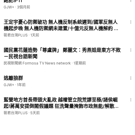
銘記9·11
GJW+
·
3個月前
14:57
王定宇憂心防禦破功 無人機反制系統遲到/國軍反無人
機起步晚 無人機防禦網未建置/十億元反無人機解約 顧
立雄坦承反制不足/反無人機未納入指管 指管系統無人
筱君台灣PLUS
·
1天前
機掛零｜20260805｜
2:24
國民黨花蓮造勢「尊盧牌」 鄭麗文：秀燕姐是東方不敗
－民視台語新聞
民視新聞網 Formosa TV News network
·
1星期前
2:12:23
逃離狼群
GJW+
·
1年前
3:12:30
藍營地方首長帶頭大亂政 越權管立院荒謬至極/諸侯崛
起!蔣萬安提倒閣假議題 狂洗聲量掩飾市政無能/解散統
促黨 倒閣關你什麼事?劉世芳出重拳 徐佳青嗆爆蔣/披政
筱君台灣PLUS
·
5天前
黨外衣紅色滲透危害國安 內政部聲請解散統促黨