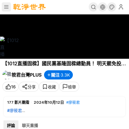
【1012直播固樑】國民黨基隆固樑總動員！ 明天罷免投票
盧秀燕.韓國瑜.連勝文車掃挺謝國樑 晚間馬英九.蔣萬安.侯
筱君台灣PLUS
關注
·
3.3K
友宜.朱立倫參加助講
16
分享
收藏
檢舉
177
影片觀看
·
2024年10月12日
#廖筱君
#廖筱君
★「筱君台灣PLUS」新聞網 ＠網站連結→
https://fantasticnew
評論
聊天重播