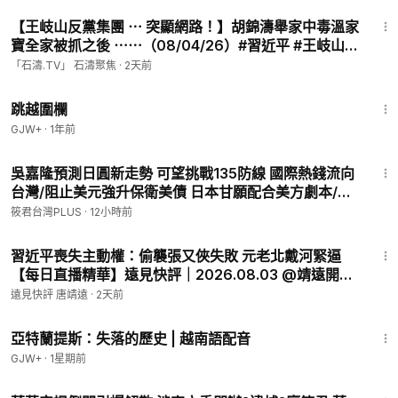
安漏洞補破網清查｜20260806｜
16:24
【王岐山反黨集團 ⋯ 突顯網路！】胡錦濤舉家中毒溫家
寶全家被抓之後 ⋯⋯（08/04/26）#習近平 #王岐山 #
北戴河
「石濤.TV」 石濤聚焦
·
2天前
1:36:23
跳越圍欄
GJW+
·
1年前
33:35
吳嘉隆預測日圓新走勢 可望挑戰135防線 國際熱錢流向
台灣/阻止美元強升保衛美債 日本甘願配合美方劇本/借
日圓套利交易將終結 預期升值趕緊買回補滿/日本通膨
筱君台灣PLUS
·
12小時前
率已超過目標 結束通貨緊縮進入升息
36:36
習近平喪失主動權：偷襲張又俠失敗 元老北戴河緊逼
【每日直播精華】遠見快評｜2026.08.03 @靖遠開講
#北戴河 #習近平
遠見快評 唐靖遠
·
2天前
43:00
亞特蘭提斯：失落的歷史 | 越南語配音
GJW+
·
1星期前
19:48