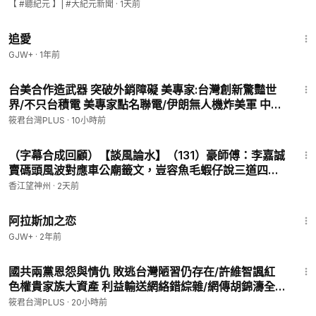
【 #聽紀元 】| #大紀元新聞
·
1天前
3.成為我們的頻道會員，加入每月自動贊助的行列：
1:39:46
追愛
4.有工商合作，請洽：
taiwanplusyt@gmail.com
GJW+
·
1年前
非常謝謝您的支持！
12:30
台美合作造武器 突破外銷障礙 美專家:台灣創新驚豔世
界/不只台積電 美專家點名聯電/伊朗無人機炸美軍 中國
大家好，我是廖筱君。我成立網路頻道：筱君 台灣 PLUS 。
竟是後台 美專家揭中國暗助伊朗！/五角大廈將出手？
希望透過這個平台一起守護台灣。我每一天用心生活在這塊土
筱君台灣PLUS
·
10小時前
私下重擊中國！美專家挺鷹派:必須對中國脫鉤！
地，透過文字、聲音和鏡頭，串連台灣社會的人與事、關係與脈
13:57
動。
（字幕合成回顧）【談風論水】（131）豪師傅：李嘉誠
不管您身在世界何處，如果您剛好也是這樣的人，可不可以幫我
賣碼頭風波對應車公廟籤文，豈容魚毛蝦仔說三道四，
訂閱，讓我們一起用心守護台灣。
不自量力（2025.3.27首播）
香江望神州
·
2天前
1:35:30
👉廖筱君粉絲團：
https://www.facebook.com/graceliaotaiwa
阿拉斯加之恋
n
GJW+
·
2年前
23:27
國共兩黨恩怨與情仇 敗逃台灣陋習仍存在/許維智諷紅
色權貴家族大資產 利益輸送網絡錯綜雜/網傳胡錦濤全
家中毒? 許維智揭秘中共大鬥爭/統促黨橫行終遭解散 國
筱君台灣PLUS
·
20小時前