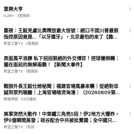
1:29:59
冒牌大亨
GJW+
·
3星期前
12:39
重磅：王毅見盧比奧釋放最大信號：絕口不提川普最狠
指控原因竟是…「以牙還牙」，北京最怕的來了【趣談
天下事】
希望之聲TV
·
2星期前
22:41
表面風平浪靜 私下招招狠絕的外交博弈！控球權倒轉：
擺在面前的無解兩難！【新聞大事件】
希望之聲TV
·
1星期前
1:16:46
戰狼外長王毅仕途秘聞｜福建官場風暴來襲｜從絕對忠
誠到眾判親離｜上海官場暗流洶湧｜（20260809第
1186期）#熱門話題
蔡慎坤說
·
33分鐘前
18:13
美軍突然大動作！中東鐵三角亮S招！伊2地方大爆炸，
伊9億瞬間蒸發；硅谷配合中共被批賣國；全中國只抓
一個河南人！ 習被逼勸立儲下台？【北美新聞】
希望之聲TV
·
1天前