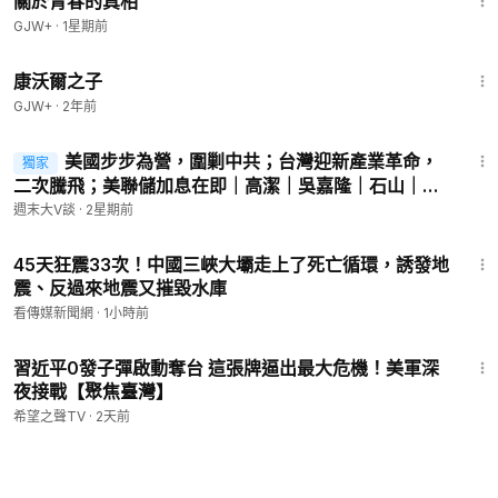
關於青春的真相
GJW+
·
1星期前
1:27:39
康沃爾之子
GJW+
·
2年前
58:20
美國步步為營，圍剿中共；台灣迎新產業革命，
獨家
二次騰飛；美聯儲加息在即｜高潔｜吳嘉隆｜石山｜秦
鵬
週末大V談
·
2星期前
17:22
45天狂震33次！中國三峽大壩走上了死亡循環，誘發地
震、反過來地震又摧毀水庫
看傳媒新聞網
·
1小時前
13:22
習近平0發子彈啟動奪台 這張牌逼出最大危機！美軍深
夜接戰【聚焦臺灣】
希望之聲TV
·
2天前