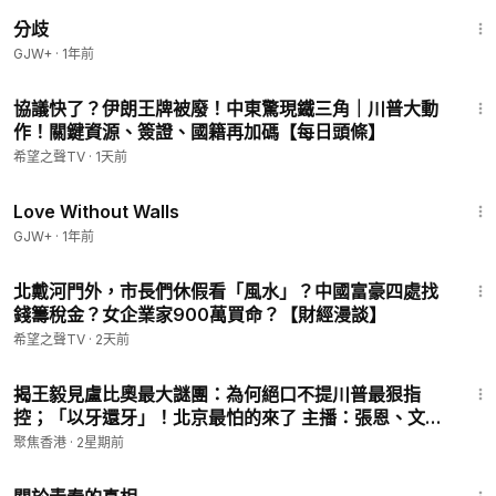
1:54:13
分歧
GJW+
·
1年前
14:31
協議快了？伊朗王牌被廢！中東驚現鐵三角｜川普大動
作！關鍵資源、簽證、國籍再加碼【每日頭條】
希望之聲TV
·
1天前
1:52:04
Love Without Walls
GJW+
·
1年前
28:45
北戴河門外，市長們休假看「風水」？中國富豪四處找
錢籌稅金？女企業家900萬買命？【財經漫談】
希望之聲TV
·
2天前
13:59
揭王毅見盧比奧最大謎團：為何絕口不提川普最狠指
控；「以牙還牙」！北京最怕的來了 主播：張恩、文傑
【時事熱評】
聚焦香港
·
2星期前
1:06:53