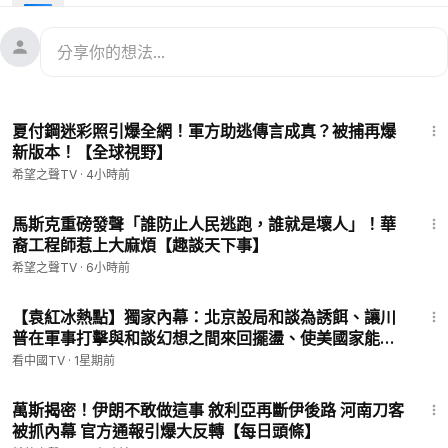
內容提要：
美國暗插手中共權鬥？習慘被冷落
趙君朔解析賴清德總統首次國慶演講
紀念心理健康日 華人揭中共迫害
王岐山舊部范一飛被重判
13:49
夏付鋼迷彩照引爆全網！軍方助逃傳言成真？被捕再爆
sources：Reuters
新版本！【全球視野】
希望之聲TV
·
4小時前
💟捐助我們 ►
https://donorbox.org/soh-tv
🌻🎈尊敬的觀眾朋友，請留下您的電子郵件，以便有需要之時我
13:51
們於聯繫您：
https://landing.mailerlite.com/webforms/landing/
馬斯克重磅發聲「誰防止人民逃跑，誰就是壞人」！華
裔工程師惹上大麻煩【趣談天下事】
l1l7p9
🚗捐車網址 ►
https://donatecarsoh.org
☎️捐車熱線：855-
希望之聲TV
·
6小時前
578-0088
21:25
🤝廣告合作洽談 ►
soh-tv@soundofhope.org
【袁紅冰熱點】獨家內幕：北京設局和談為誘餌、讓川
㊙️ 爆料郵箱 ►
sohtv99@gmail.com
普在軍事打擊與和談幻想之間來回擺盪、使美國家能量
🍀自動翻牆APP ►
https://x.co/ohope
長期陷伊久拖不絕…中共當下對伊革命衛隊和胡塞武
看中國TV
·
1星期前
訂閱電子報👉
https://landofhope.tv/%E9%AB%98%E6%B
裝…李書磊傳達習對臺灣國民黨…
17:52
D%94-email
萬斯揭密！伊朗不敢做這事 敘利亞再斷伊後路 河南刀客
▬▬▬▬▬▬▬▬▬▬▬▬▬▬▬▬
被抓內幕 官方通報引爆大反轉【每日頭條】
希望之聲TV （SOH TV）每天會為您及時報導中國、香港，台