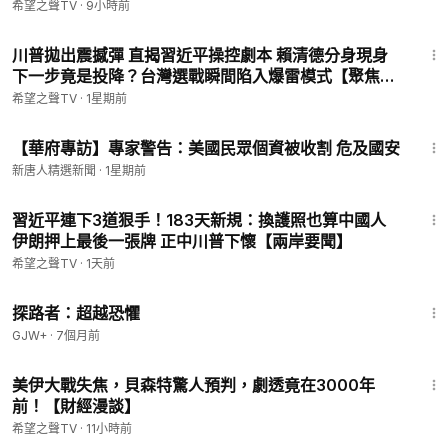
希望之聲TV
·
9小時前
灣、美國、歐洲等全世界的最新新聞，我們的新聞直播會有知名
14:50
評論員分析當前的時政新聞、即時新聞和實時新聞等; 希望之聲
川普拋出震撼彈 直揭習近平操控劇本 賴清德分身現身
真相節目深受大陸觀眾喜愛。當前中共已成全世界焦點，習近平
下一步竟是投降？台灣選戰瞬間陷入爆雷模式【聚焦臺
治下的中國命運將如何，中國觀察節目會通過紀錄片及記者採訪
灣】
希望之聲TV
·
1星期前
為您及時報導。
----------------------
2:34
【華府專訪】專家警告：美國民眾個資被收割 危及國安
新唐人精選新聞
·
1星期前
15:43
習近平連下3道狠手！183天新規：換護照也算中國人
伊朗押上最後一張牌 正中川普下懷【兩岸要聞】
希望之聲TV
·
1天前
10:04
探路者：超越恐懼
GJW+
·
7個月前
26:15
美伊大戰失焦，貝森特驚人預判，劇透竟在3000年
前！【財經漫談】
希望之聲TV
·
11小時前