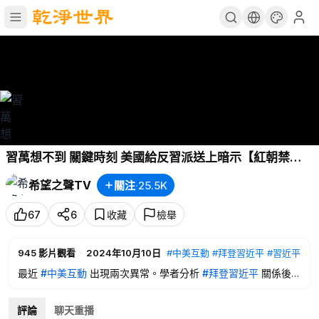
習萬想不到 關鍵時刻 美國給反習派送上暗示【紅朝禁
聞】
希望之聲TV
關注
·
25.5K
67
6
收藏
檢舉
945
影片觀看
·
2024年10月10日
#中美互動
#拜登習近平
#習近平
最近
#中美互動
出現兩次異常。學者分析
#拜登習近平
關係後認
為，這次美國在中共權鬥中沒有站在
#習近平
這邊。
評論
聊天重播