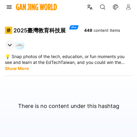
2025臺灣教育科技展
449
content items
💡 Snap photos of the tech, education, or fun moments you
see and learn at the EdTechTaiwan, and you could win the
latest iPhone 17!
Show More
拍影片抽 iPhone17！得獎公告
1.掃描 「#2025臺灣教育科技展」 QR Code
拍影片抽 iPhone17！參加方式
2.以手機號碼、社群帳號或Email註冊登入乾淨世界(社群平台)
好禮大放送
3.上傳30秒以上影片，分享在教育科技展的精彩時刻。(截止時間：
1.首獎: iPhone 17, (256G/6.3吋), (價值:$29,900)
2025/11/18 23:59)
2.貳獎(2位): 一年份乾淨影視+乾淨樂學免費訂閱, (價值:$2,700)
得獎公告:
There is no content under this hashtag
4.等待抽獎! 11/19(三)公佈得獎名單。得獎者一個月內聯繫主辦方陽
公布於
臺灣教育科技展官方網站、頻道
及
活動標籤頁面
光影業科技兌獎，逾期視同放棄。
注意事項:
1.主辦單位保留活動及獎項內容修改、變更與最終解釋權之權利