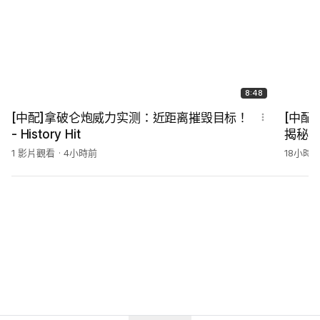
8:48
[中配]拿破仑炮威力实测：近距离摧毁目标！
[中配
- History Hit
揭秘 - 
1 影片觀看
4小時前
18小時