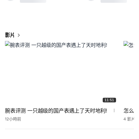
影片
11:51
腕表评测 一只越级的国产表遇上了天时地利!
怎么
12小時前
4 影片