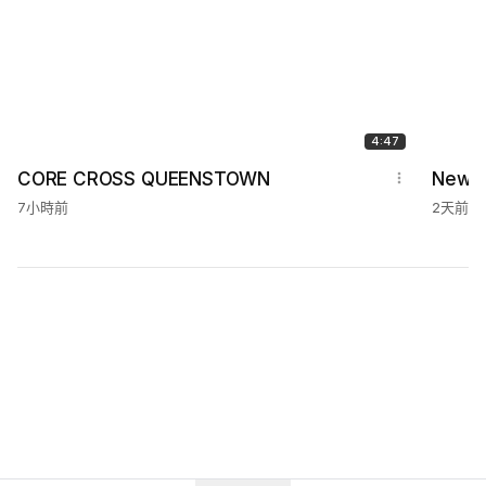
4:47
CORE CROSS QUEENSTOWN
New O
7小時前
2天前