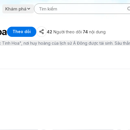
Khám phá
oa
Theo dõi
42
Người theo dõi
·
74
nội dung