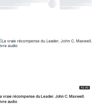
41:30
a vraie récompense du Leader. John C. Maxwell.
Vivre
ivre audio
Csiks