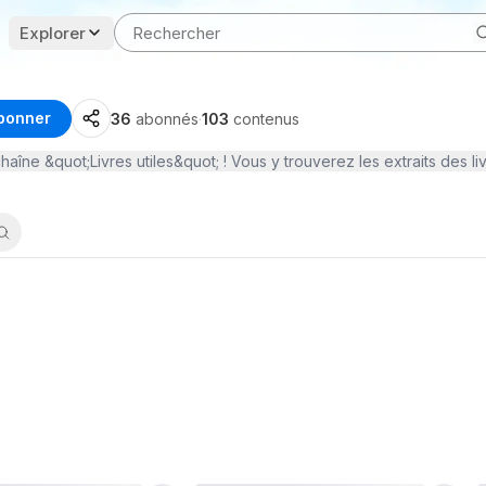
Explorer
bonner
36
abonnés
·
103
contenus