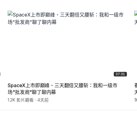
37:31
SpaceX上市即巅峰、三天翻倍又腰斩：我和一级市
场"批发商"聊了聊内幕
1.2K 影片觀看
4天前