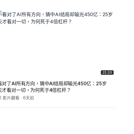
21:23
看对了AI所有方向，猜中AI结局却输光450亿：25岁
美联储
天才看对一切，为何死于4倍杠杆？
开债
1K 影片觀看
6天前
1.3K