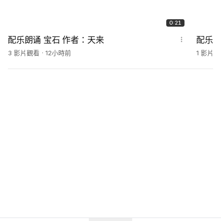
0:21
配乐朗诵 宝石 作者：天来
3 影片觀看
12小時前
1 影片