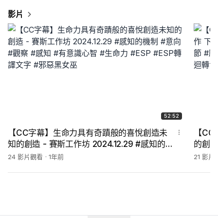
影片
52:52
【CC字幕】生命力具有奇蹟般的喜悅創造未
【CC
知的創造 - 賽斯工作坊 2024.12.29 #感知的機
的創作 
制 #意向 #觀察 #感知 #有意識心智 #生命力
期課 
24 影片觀看
1年前
21 影片
#ESP #ESP轉譯文字 #邪惡黑女巫
#深度