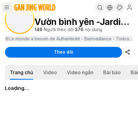
Vườn bình yên -Jardin Paisible - FR1
146
Người theo dõi
·
376
nội dung
Theo dõi
Trang chủ
Video
Video ngắn
Bài báo
Bà
Loading…