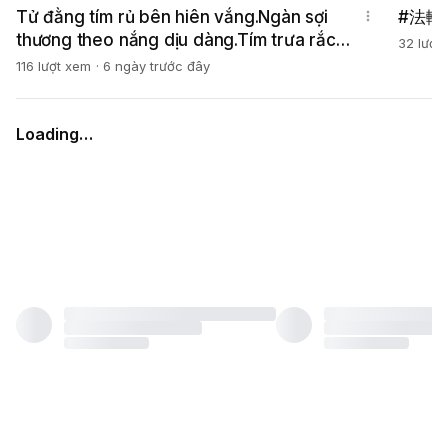
Tử đằng tím rủ bên hiên vắng.Ngàn sợi
#法輪
thương theo nắng dịu dàng.Tím trưa rắc
32 lượt
nhẹ hoa vàng.Mây hoa lững thững giữa
116 lượt xem
6 ngày trước đây
ngànmâytrôi
Loading…