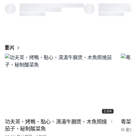
影片
1:04
功夫茶、烤鴨、點心、清湯牛腩煲、木魚照燒
粵菜
茄子、秘制酸菜魚
10 影片