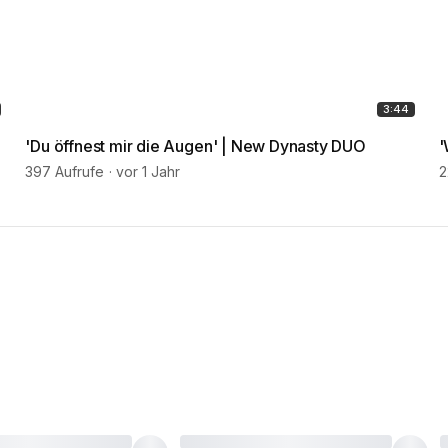
3:44
'Du öffnest mir die Augen' | New Dynasty DUO
'
397 Aufrufe
vor 1 Jahr
2