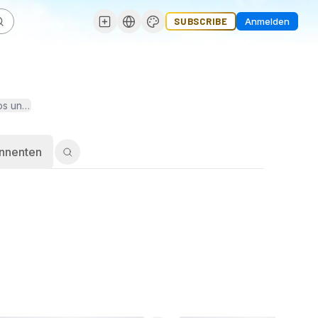
SUBSCRIBE
Anmelden
ps und Tricks, Guitar-Lessons, sowie Einsichten in mein Alltagsleben
nnenten