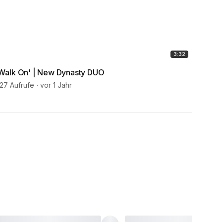
3:32
Walk On' | New Dynasty DUO
'Imme
27 Aufrufe
vor 1 Jahr
283 Au