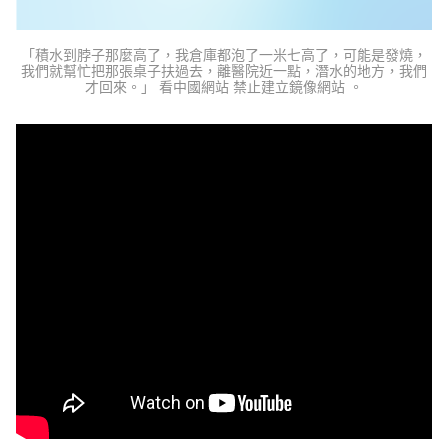
「積水到脖子那麼高了，我倉庫都泡了一米七高了，可能是發燒，
我們就幫忙把那張桌子扶過去，離醫院近一點，潛水的地方，我們
才回來。」 看中國網站 禁止建立鏡像網站 。