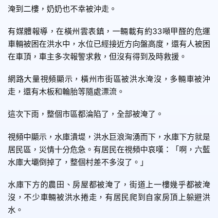
淹到二樓，奶奶也不幸被沖走。
有媒體報導，在橫州雲表鎮，一輛載有約33噸甲醛的危運
車輛被困在洪水中，水位已經接近方向盤高度，還有人被困
在車頂，車主多次報警求救，但沒有得到及時救援。
網路大量視頻顯示，橫州市街區被洪水淹沒，多輛車被沖
走，還有木板和輪胎等隨處漂流。
這次下雨，整個市區都淪陷了，全部被淹了。
視頻中顯示，水庫潰堤，洪水巨浪洶湧而下，水庫下方就是
居民區，災情十分危急。有居民在視頻中哀嘆：「啊，六藍
水庫大壩倒掉了，整個村差不多沒了。」
水庫下方的農田、房屋都被淹了，街道上一樓幾乎都被淹
沒，不少車輛被洪水捲走，有居民爬到自家房頂上躲避洪
水。