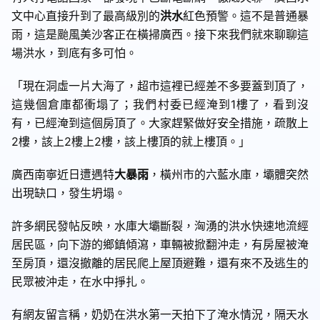
文中心直接升到了最高級別的
洪水
紅色預警。這不是普通暴
雨，這是颱風美沙客正在橫掃廣西。接下來我們就來聊聊這
場洪水，到底有多可怕。
「現在洞虛一片大海了，超市這裡已經差不多要蓋到頂了，
這幾個倉庫都衝塌了；我們村委已經淹到1樓了，看到沒
有，已經淹到這個房頂了。大家趕緊做好安全措施，疏散上
2樓，該上2樓上2樓，該上樓頂的就上樓頂。」
廣西南寧近日遭遇特
大暴雨
，橫州市的六藍水庫，壩體突然
出現缺口，發生坍塌。
許多網民發帖反映，水庫大壩斷裂，洶湧的洪水快速地流經
居民區，向下游的鄉鎮傾瀉，車輛被掀翻沖走，有房屋被淹
至房頂，還沒撤離的居民爬上屋頂避難，還有來不及逃生的
民眾被沖走，在水中掙扎。
有網友留言稱，奶奶在洪水第一天拍下了淹水情況，隔天水