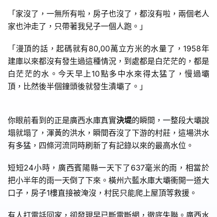
「家沒了，一無所有啦，房子也沒了，都沒有啦，兩個老人
家也沖走了，只帶著我兒子一個人跑。」
「漫頂的話，起碼就有80,00萬立方米的水量了，1958年
建庫以來都沒有發生過這種情況，到處都是白茫茫的，都是
白茫茫的水。今天早上10點多中水來得太猛了，慢過壩
頂，比然後半個鐘頭後就發生潰壩了。」
你眼前看到的正是廣西水庫真實
決堤
的瞬間，一整段大壩說
塌就塌了，渾黃的洪水，瞬間吞沒了下游的村莊，這場洪水
有多猛，四條河流同時刷新了有記錄以來的最高水位。
短短24小時，廣西賓陽縣一天下了637毫米的雨，相當於
把小半年的雨一天倒了下來。橫州六藍水庫大壩衝開一道大
口子，房子1樓直接被淹沒，村民只能爬上屋頂等救援。
有人打電話回家，卻發現早已斷電斷網，徹底失聯。廣西水