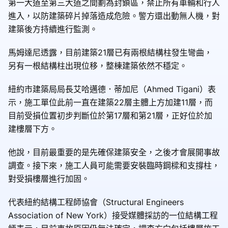
第一大道至第三大道之間劃為封鎖區，禁止所有車輛和行人
進入，以防建築碎片掉落造成危險。警方還出動無人機，對
建築後方持續進行監測。
馬姆達尼透露，目前建築21層已有兩根結構柱發生彎曲，
另有一根結構柱出現位移，整棟建築依然不穩定。
紐約市建築局局長艾哈邁德．蒂加尼（Ahmed Tigani）表
示，施工單位此前一直在建築22層主體上方加建11層，而
目前受損位置初步判斷位於第17層和第21層，正好位於加
建樓層下方。
他說，目前最重要的是先確保建築安全，之後才會展開事故
調查。接下來，施工人員可能需要安裝臨時鋼樑和支撐柱，
對受損樓層進行加固。
代表紐約結構工程師協會（Structural Engineers
Association of New York）接受媒體採訪的一位結構工程