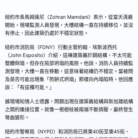
紐約市長馬姆達尼（Zohran Mamdani）表示，從當天清晨
開始，現場監測人員發現，大樓結構一直在持續移位，並沒
有停止，因此建築仍處於不穩定狀態。
紐約市消防局（FDNY）行動主管約翰．埃斯波西托
（John Esposito）介紹，這棟建築屬於鋼結構，不太可能
整體倒塌，但存在局部坍塌的風險。他說，消防人員持續監
測發現，大樓一直在移動，這意味著結構仍不穩定。當被問
及是否可能出現象「煎餅式坍塌」那樣向內塌陷時，他回應
說：「有這種可能。」
據現場知情人士透露，問題出現在建築舊結構與新加建結構
之間的連接位置，就像一根樹枝被兩端不斷擠壓，最終發生
彎曲變形。
紐約市警察局（NYPD）和消防局已將東40街至東45街、