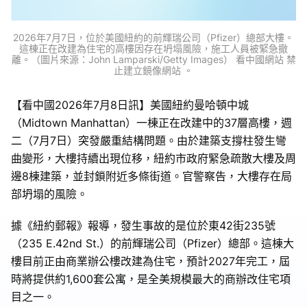
2026年7月7日，位於美國紐約的前輝瑞公司（Pfizer）總部大樓。
這棟正在改建為住宅的高樓因存在坍塌風險，施工人員被緊急撤
離。（圖片來源：John Lamparski/Getty Images） 看中國網站 禁
止建立鏡像網站 。
【看中國2026年7月8日訊】美國紐約曼哈頓中城
（Midtown Manhattan）一棟正在改建中的37層高樓，週
二（7月7日）突發嚴重結構問題。由於建築支撐柱發生彎
曲變形，大樓持續出現位移，紐約市政府緊急疏散大樓及周
邊8棟建築，並封鎖附近多條街道。官警察告，大樓存在局
部坍塌的風險。
據《紐約郵報》報導，發生事故的是位於東42街235號
（235 E.42nd St.）的前輝瑞公司（Pfizer）總部。這棟大
樓目前正由商業辦公樓改建為住宅，預計2027年完工，屆
時將提供約1,600套公寓，是全美規模最大的商辦改住宅項
目之一。