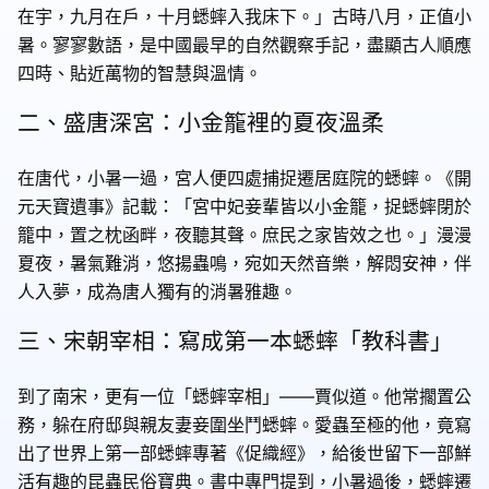
在宇，九月在戶，十月蟋蟀入我床下。」古時八月，正值小
暑。寥寥數語，是中國最早的自然觀察手記，盡顯古人順應
四時、貼近萬物的智慧與溫情。
二、盛唐深宮：小金籠裡的夏夜溫柔
在唐代，小暑一過，宮人便四處捕捉遷居庭院的蟋蟀。《開
元天寶遺事》記載：「宮中妃妾輩皆以小金籠，捉蟋蟀閉於
籠中，置之枕函畔，夜聽其聲。庶民之家皆效之也。」漫漫
夏夜，暑氣難消，悠揚蟲鳴，宛如天然音樂，解悶安神，伴
人入夢，成為唐人獨有的消暑雅趣。
三、宋朝宰相：寫成第一本蟋蟀「教科書」
到了南宋，更有一位「蟋蟀宰相」——賈似道。他常擱置公
務，躲在府邸與親友妻妾圍坐鬥蟋蟀。愛蟲至極的他，竟寫
出了世界上第一部蟋蟀專著《促織經》，給後世留下一部鮮
活有趣的昆蟲民俗寶典。書中專門提到，小暑過後，蟋蟀遷