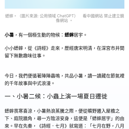
蟋蟀。（圖片來源: 公用領域 ChatGPT） 看中國網站 禁止建立鏡
像網站 。
小暑
，有一個極生動的物候：
蟋蟀
居宇。
小小蟋蟀，從《詩經》走來，歷經唐宋明清，在深宮市井間
留下無數趣味往事。
今日，我們便循著陣陣蟲鳴，共品小暑，讀一讀藏在節氣裡
的千年故事與中式浪漫。
一、小暑二候：小蟲上演一場夏日遷徙
蟋蟀畏寒喜涼，小暑熱浪蒸騰之際，便從曠野遷入屋檐之
下、庭院牆角，尋一方陰涼安身，這便是「蟋蟀居宇」的由
來。早在先秦，《詩經．七月》就寫道：「七月在野，八月