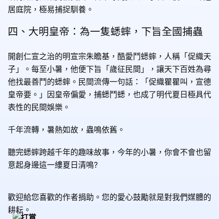
居庭院，極易捕捉馴養。
四、大明皇帝：為一隻蟋蟀，下旨全國捕蟲
開創仁宣之治的明宣宗朱瞻基，酷愛鬥蟋蟀，人稱「促織天
子」。每至小暑，他便下旨「歲征民間」，讓天下百姓為尋
他找最善鬥的蟋蟀。民間流傳一句話：「促織瞿瞿叫，宣德
皇帝要。」因皇帝偏愛，捕蟋鬥蟋，也成了明代夏日極具代
表性的民間娛樂。
千年流轉，暑熱如故，蟲鳴依舊。
聽完蟋蟀跨越千年的趣味故事，今年的小暑，你會不會也留
意起身邊這一縷夏日清鳴?
歡迎給您喜歡的作者捐助。您的愛心鼓勵就是對我們媒體的
耕耘。