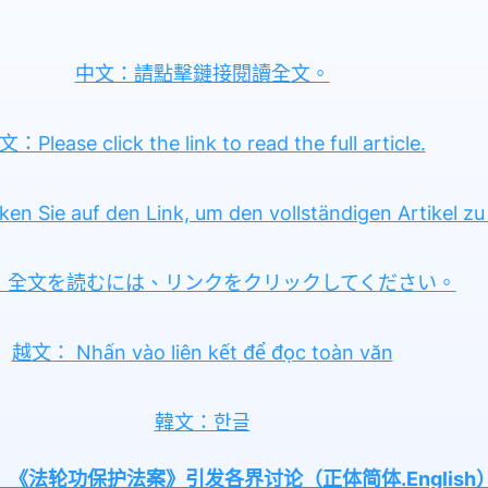
中文：請點擊鏈接閱讀全文。
：Please click the link to read the full article.
en Sie auf den Link, um den vollständigen Artikel zu 
：全文を読むには、リンクをクリックしてください。
越文： Nhấn vào liên kết để đọc toàn văn
韓文：한글
功保护法案》引发各界讨论（正体简体.English）Deuts