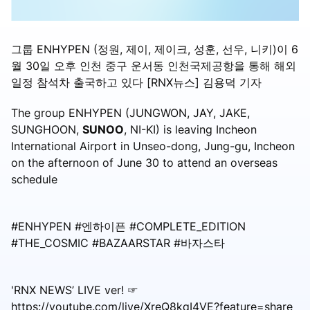
그룹 ENHYPEN (정원, 제이, 제이크, 성훈, 선우, 니키)이 6
월 30일 오후 인천 중구 운서동 인천국제공항을 통해 해외
일정 참석차 출국하고 있다 [RNX뉴스] 김용덕 기자
The group ENHYPEN (JUNGWON, JAY, JAKE,
SUNGHOON,
SUNOO
, NI-KI) is leaving Incheon
International Airport in Unseo-dong, Jung-gu, Incheon
on the afternoon of June 30 to attend an overseas
schedule
#ENHYPEN #엔하이픈 #COMPLETE_EDITION
#THE_COSMIC #BAZAARSTAR #바자스타
'RNX NEWS’ LIVE ver! ☞
https://youtube.com/live/XreQ8kqI4VE?feature=share