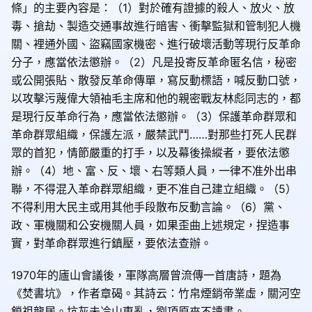
條」的主要內容是：（1）對於確有證據的殺人、放火、放
毒、搶劫、製造交通事故進行暗害、衝擊監獄和管制犯人機
關、裡通外國、盜竊國家機密、進行破壞活動等現行反革命
分子，應當依法懲辦。（2）凡是投寄反革命匿名信，秘密
或公開張貼、散發反革命傳單，寫反動標語，喊反動口號，
以攻擊污蔑偉大領袖毛主席和他的親密戰友林彪同志的，都
是現行反革命行為，應當依法懲辦。（3）保護革命群眾和
革命群眾組織，保護左派，嚴禁武鬥……對那些打死人民群
眾的首犯，情節嚴重的打手，以及幕後操縱者，要依法懲
辦。（4）地、富、反、壞、右等類人員，一律不准外出串
聯，不得混入革命群眾組織，更不准自己建立組織。（5）
不得利用大民主或用其他手段散布反動言論。（6）黨、
政、軍機關和公安機關人員，如果歪曲上述規定，捏造事
實，對革命群眾進行鎮壓，要依法查辦。
1970年的廬山會議後，軍隊高層曾流傳一首唐詩，題為
《焚書坑》，作者章碣。其詩云：竹帛煙銷帝業虛，關河空
鎖祖龍居。坑灰未冷山東亂，劉項原來不讀書。