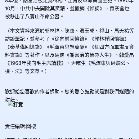
8年後，謝富治被定為林彪、江青反革命集團主犯。1980年
10月，中共中央開除其黨籍，並撤銷《悼詞》，骨灰盒也
被移出了八寶山革命公墓。
（本文資料來源於郭林祥、陳康、溫玉成、祁山、馬天祐等
訪談筆記，並參考了《徐向前回憶錄》《郭林祥回憶錄》
《秦基偉回憶錄》《毛澤東思想萬歲》《紅四方面軍肅反資
料實錄》等著作，以及馬儒《謝富治的榮辱人生》、韓愛晶
《1968年我向毛主席請教》、尹曙生《毛澤東與砸爛公、
檢、法》等文章。）
歡迎給您喜歡的作者捐助。您的愛心鼓勵就是對我們媒體的
耕耘。
責任編輯:聞櫻