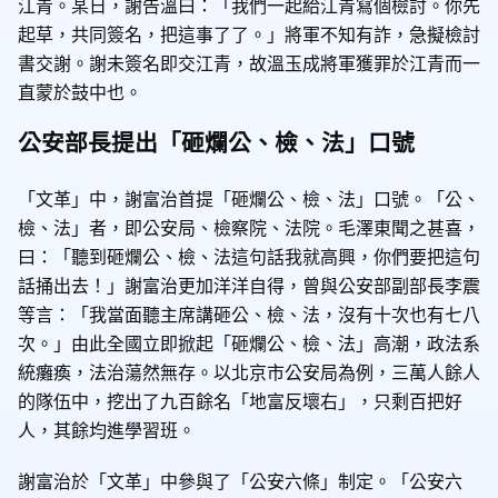
江青。某日，謝告溫曰：「我們一起給江青寫個檢討。你先
起草，共同簽名，把這事了了。」將軍不知有詐，急擬檢討
書交謝。謝未簽名即交江青，故溫玉成將軍獲罪於江青而一
直蒙於鼓中也。
公安部長提出「砸爛公、檢、法」口號
「文革」中，謝富治首提「砸爛公、檢、法」口號。「公、
檢、法」者，即公安局、檢察院、法院。毛澤東聞之甚喜，
曰：「聽到砸爛公、檢、法這句話我就高興，你們要把這句
話捅出去！」謝富治更加洋洋自得，曾與公安部副部長李震
等言：「我當面聽主席講砸公、檢、法，沒有十次也有七八
次。」由此全國立即掀起「砸爛公、檢、法」高潮，政法系
統癱瘓，法治蕩然無存。以北京市公安局為例，三萬人餘人
的隊伍中，挖出了九百餘名「地富反壞右」，只剩百把好
人，其餘均進學習班。
謝富治於「文革」中參與了「公安六條」制定。「公安六