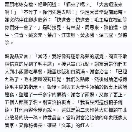
頭頭彬彬有禮，輕聲問道：「都來了嗎？」「大富還沒來
啊！」「不等了，你們先進去吧！」快進大會堂湖南廳時，
謝突然停住腳步催道：「快進去！快進去！毛主席在裡面等
你們好一會了。」是時接見，有林彪、周恩來、陳伯達、康
生、江青、姚文元、葉群、汪東興、黃永勝、溫玉成、吳德
等。
韓愛晶又言，「當時，我好像有迷離為夢的感覺，簡直不敢
相信真的見到了毛主席」。接見畢已九點，謝富治帶他們五
人到小飯廳吃早餐，雞蛋炒飯和白菜湯。謝富治言：「已經
九點了，毛主席還沒有睡覺，我們吃點飯，然後討論怎樣傳
達毛主席的指示。」飯後，謝與五大學生領袖於飯桌上邊議
邊寫，整理了一千多字的通稿。謝念了兩遍，又做了更正，
五個人都簽了名。謝富治拍板言：「我看先照這份稿子傳
達，其他內容今後再說。」這就是第二天印著大紅標題在北
京散發的統一稿。韓愛晶言，當時謝富治給他的印象既像大
管家，又像秘書長，確是「文革」的紅人！