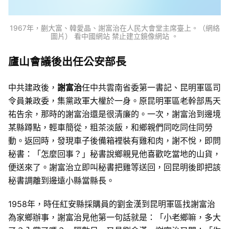
1967年，蒯大富、韓愛晶、謝富治在人民大會堂主席臺上。（網絡
圖片） 看中國網站 禁止建立鏡像網站 。
廬山會議後出任公安部長
中共建政後，
謝富治
任中共雲南省委第一書記、昆明軍區司
令員兼政委，集黨政軍大權於一身。原昆明軍區老幹部馬天
祐告余，那時的謝富治還是很清廉的。一次，謝富治到邊境
某縣蹲點，輕車簡從，粗茶淡飯，和鄉親們同吃同住同勞
動。返回時，發現車子後備箱裡裝有雞和肉，謝不悅，即問
秘書：「怎麼回事？」秘書說鄉親見他喜歡吃當地的山貨，
便送來了。謝富治立即叫秘書把雞等送回，回昆明後即把該
秘書調離到邊遠小縣當縣長。
1958年，時任紅安縣採購員的劉金漢到昆明軍區找謝富治
為家鄉辦事，謝富治見他第一句話就是：「小老鄉嘛，多大