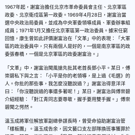
1967年起，謝富治擔任北京市革命委員會主任、北京軍區
政委、北京衛戍區第一政委。1969年4月28日，謝富治當
選中央政治局委員，並成為中央軍委領導成員、軍委辦事組
成員；1971年1月又擔任北京軍區第一政治委員。據宋任窮
回憶，康生曾如此評價謝富治在「文革」中的表現：「大軍
區的政治委員中，只有兩個人是好的，一個是南京軍區的政
委張春橋，一個是北京軍區的政委謝富治。」
「文革」中，謝富治聞風搶先批其老首長鄧小平。某日，傅
崇碧私下與之言：「小平是你的老領導，是上過《毛選》的
人。你批的那些事，我怎麼沒聽說過？」謝富治得意洋洋
曰：「你沒聽說過的事還多著呢！」某日，謝富治與傅崇碧
介紹經驗：「對江青同志要尊敬，握手要用雙手握。」傅崇
碧聞之愕然。
溫玉成將軍任解放軍副總參謀長時，曾受命協助謝富治管
「樣板團」。溫玉成告余，因文藝口支左部隊換班事獲罪於