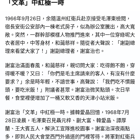
「文革」中紅極一時
1966年9月26日，余隨溫州紅衛兵赴京接受毛澤東檢閱，
宿長安街公安部內一棟老式房子，似為辦公室騰出，高大寬
敞。突然，一群幹部模樣人物推門進來，其中一位穿綠呢大
衣者居中，中等身材，和藹慈祥。隨從者大聲說：「謝副總
理來看望大家了！」謝副總理者，謝富治也。
謝富治滿面春風，和藹慈祥，親切問大家：吃得飽不飽，穿
得暖不暖？又曰：「你們是毛主席請來的客人，有沒有什麼
要求？」余是時年輕，不諳世事，高聲說：「我們吃不慣饅
頭，要吃米飯！」附議者甚眾。謝富治微笑點頭。次日早
餐，食堂裡便增加了一桶又軟又香的天津小站米飯。
謝富治「文革」中紅極一時。據韓愛晶回憶，1968年7月
28日凌晨，毛澤東召見聶元梓、蒯大富、韓愛晶、譚厚
蘭、王大賓五人，解決工宣隊進校園事。謝富治深夜兩點
多，即到人民大會堂西門外過道的門裡等待。將軍對紅衛兵