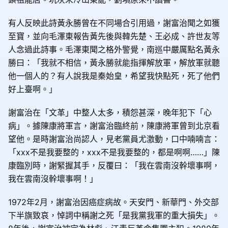
有人反映此詩黃永勝曾在不同場合引用過，謝富治聞之如獲
至寶，並向毛澤東報告黃先後與韓先楚、王必成、許世友等
人念過此詩事。毛澤東聞之格外警覺，南巡中嚴厲點名黃永
勝曰：「我就不相信，黃永勝就能指揮解放軍，解放軍就聽
他一個人的？有人說我是秦始皇，希望我快點死，死了他們
好上臺啊。」
謝富治在「文革」中整人太多，積怨甚深，晚年犯下「心
病」。據陳康將軍言，謝富治臨終前，陳康將軍曾到北京看
望他。是時謝富治尚認人，見老黨員尤激動，口中喃喃言：
「xxx不是我要整的，xxx不是我要整的，都是啊啊……」陳
康臨別時，謝緊握其手，反覆曰：「我在雲南沒幹壞事啊，
我在雲南沒幹壞事啊！」
1972年2月，謝富治因癌症病故。天安門、新華門、外交部
下半旗致哀，悼詞中稱謝之死「是我黨我軍的重大損失」。