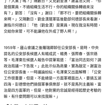
了？入黨了嗎？」隔數日，又見劉金漢，謝富治又問：「你
是個黨員，不過組織生活不行。你的組織關係轉過來沒
有？」劉答：「沒有。」謝曰：「那不行，要把組織關係轉
來啊。」又隔數日，劉金漢隨軍區後勤部何德部長來看謝，
謝指示何德曰：「他（劉金漢）是黨員。現在我沒有時間，
交給你來管，可不能讓他在外成了野人啊！」
1959年，廬山會議之後羅瑞卿卸任公安部長。是時，中央
提名的公安部長候選人有楊成武、楊勇、張際春、張宗遜
等。毛澤東在候選人報告中提筆寫道：「富治同志如何？請
政治局議一下告我。」此批示似為商量，實為敲定。謝富治
任公安部長後，一時議論紛紜。毛澤東又出面解釋：「公安
工作很重要，但是，不能總是一方面軍裡面出人，要搞五湖
四海，彭德懷他們搞個軍事俱樂部，就不是馬列主義嘛，富
治是四方面軍的，但是，他對黨的忠誠是經得起歷史考驗的
嘛，有什麼問題可以來找我嘛。」