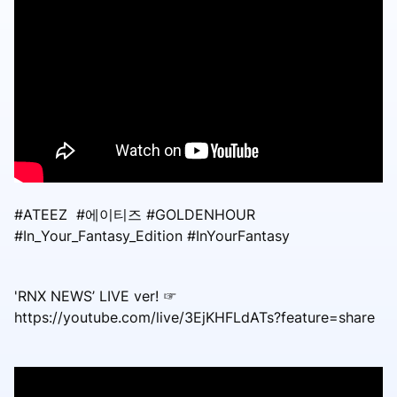
#ATEEZ #에이티즈 #GOLDENHOUR
#In_Your_Fantasy_Edition #InYourFantasy
'RNX NEWS’ LIVE ver! ☞
https://youtube.com/live/3EjKHFLdATs?feature=share