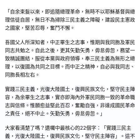
「自余束髮以來，即追隨總理革命，無時不以耶穌基督與總
理信徒自居，無日不為掃除三民主義之障礙，建設民主憲政
之國家，堅苦忍辱，奮鬥不懈。
吾國父人所深知者，中正畢生之志事，惟期與我同胞及軍民
同志共勉之。自此之後，更其矢勤矢勇，毋怠毋忽，務望一
致精誠團結，服從本黨與政府領導，奉三民主義為無形之總
理，以復國為共同之目標。而中正之精神，自必與我同志、
同胞長相左右。
實踐三民主義，光復大陸國土，復興民族文化，堅守民主陣
容，為余畢生之志事，實亦即海內外軍民同胞一致的革命職
志與信條。惟願愈益堅此百忍，奮勵自強，非達成國民革命
之責任，絕不中止。矢勤矢勇，毋怠毋忽。」
大家看清楚了嗎？遺囑中最核心的22個字：「實踐三民主
義，光復大陸國土，復興民族文化，堅守民主陣容」。這不