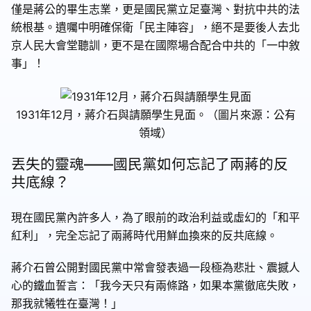
僅是蔣公的畢生志業，更是國民黨立足臺灣、對抗中共的法
統根基。遺囑中明確保衛「民主陣容」，絕不是要後人去北
京人民大會堂聽訓，更不是在國際場合配合中共的「一中敘
事」！
1931年12月，蔣介石與請願學生見面。（圖片來源：公有
領域）
丟失的靈魂——國民黨如何忘記了兩蔣的反
共底線？
現在國民黨內許多人，為了眼前的政治利益或虛幻的「和平
紅利」，完全忘記了兩蔣時代用鮮血換來的反共底線。
蔣介石曾公開對國民黨中常會發表過一段極為悲壯、震撼人
心的鐵血誓言：「我今天只有兩條路，如果本黨徹底失敗，
那我就犧牲在臺灣！」