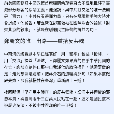
前美國國務卿中國政策首席顧問余茂春直言不諱地批評了臺
灣部分政客的綏靖主義。他強調，與中共打交道的唯一法則
是「實力」。中共只看得懂力量，只有在發現對手強大時才
會退縮。他警告，若臺灣在野黨領袖在國際場合的論述「對
齊北京的敘事」，就是在削弱民主陣營的抗共內功。
鄭麗文的唯一出路——重拾反共魂
中南海的統戰劇本早已經寫好：用「和平」包裝「投降」，
用「交流」掩蓋「滲透」。鄭麗文如果真的在乎中華民國的
存亡，應該立刻停止那些自我矮化的政治操作。她需要做的
是：走到慈湖陵寢前，把蔣介石的遺囑與那句「如果本黨徹
底失敗，那我就犧牲在臺灣」重新讀上三遍！
找回那個「堅守民主陣容」的反共靈魂，認清中共極權的邪
惡本質，與臺灣兩千三百萬人民站在一起，這才是國民黨不
被歷史淘汰、不被中共吞噬的唯一正道！