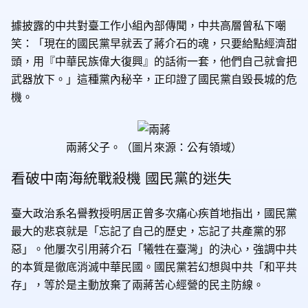
據披露的中共對臺工作小組內部傳聞，中共高層曾私下嘲
笑：「現在的國民黨早就丟了蔣介石的魂，只要給點經濟甜
頭，用『中華民族偉大復興』的話術一套，他們自己就會把
武器放下。」這種黨內秘辛，正印證了國民黨自毀長城的危
機。
兩蔣父子。（圖片來源：公有領域）
看破中南海統戰殺機 國民黨的迷失
臺大政治系名譽教授明居正曾多次痛心疾首地指出，國民黨
最大的悲哀就是「忘記了自己的歷史，忘記了共產黨的邪
惡」。他屢次引用蔣介石「犧牲在臺灣」的決心，強調中共
的本質是徹底消滅中華民國。國民黨若幻想與中共「和平共
存」，等於是主動放棄了兩蔣苦心經營的民主防線。