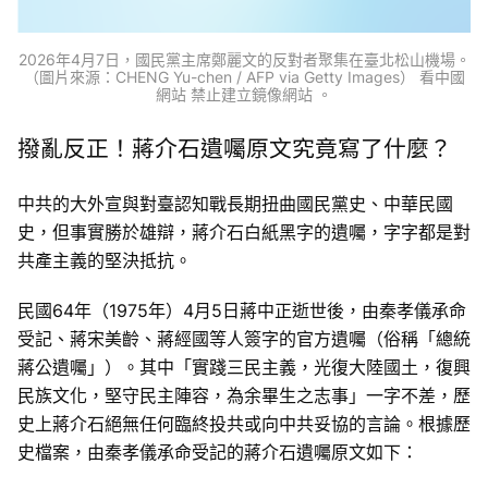
2026年4月7日，國民黨主席鄭麗文的反對者聚集在臺北松山機場。
（圖片來源：CHENG Yu-chen / AFP via Getty Images） 看中國
網站 禁止建立鏡像網站 。
撥亂反正！蔣介石遺囑原文究竟寫了什麼？
中共的大外宣與對臺認知戰長期扭曲國民黨史、中華民國
史，但事實勝於雄辯，蔣介石白紙黑字的遺囑，字字都是對
共產主義的堅決抵抗。
民國64年（1975年）4月5日蔣中正逝世後，由秦孝儀承命
受記、蔣宋美齡、蔣經國等人簽字的官方遺囑（俗稱「總統
蔣公遺囑」）。其中「實踐三民主義，光復大陸國土，復興
民族文化，堅守民主陣容，為余畢生之志事」一字不差，歷
史上蔣介石絕無任何臨終投共或向中共妥協的言論。根據歷
史檔案，由秦孝儀承命受記的蔣介石遺囑原文如下：